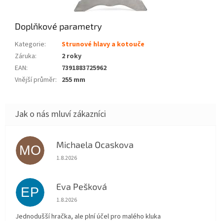
Doplňkové parametry
Kategorie
:
Strunové hlavy a kotouče
Záruka
:
2 roky
EAN
:
7391883725962
Vnější průměr
:
255 mm
Michaela Ocaskova
MO
Hodnocení obchodu je 5 z 5 hvězdiček.
1.8.2026
Eva Pešková
EP
Hodnocení obchodu je 5 z 5 hvězdiček.
1.8.2026
Jednodušší hračka, ale plní účel pro malého kluka