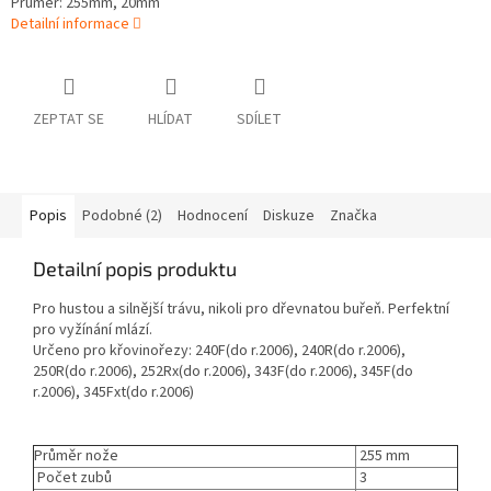
Průměr: 255mm, 20mm
Detailní informace
ZEPTAT SE
HLÍDAT
SDÍLET
Popis
Podobné (2)
Hodnocení
Diskuze
Značka
Detailní popis produktu
Pro hustou a silnější trávu, nikoli pro dřevnatou buřeň. Perfektní
pro vyžínání mlází.
Určeno pro křovinořezy: 240F(do r.2006), 240R(do r.2006),
250R(do r.2006), 252Rx(do r.2006), 343F(do r.2006), 345F(do
r.2006), 345Fxt(do r.2006)
Průměr nože
255 mm
Počet zubů
3