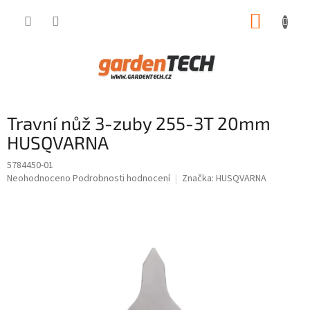
Přejít
NÁKUP
na
obsah
KOŠÍK
Travní nůž 3-zuby 255-3T 20mm
HUSQVARNA
5784450-01
Průměrné
Neohodnoceno
Podrobnosti hodnocení
Značka:
HUSQVARNA
hodnocení
produktu
je
0,0
z
5
hvězdiček.