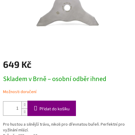
649 Kč
Měrná
Skladem v Brně – osobní odběr ihned
cena:
Možnosti doručení
Přidat do košíku
Pro hustou a silnější trávu, nikoli pro dřevnatou buřeň. Perfektní pro
vyžínání mlází.