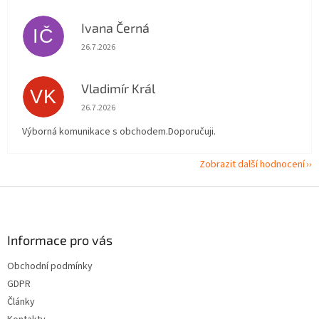
Ivana Černá
IČ
Hodnocení obchodu je 5 z 5 hvězdiček.
26.7.2026
Vladimír Král
VK
Hodnocení obchodu je 5 z 5 hvězdiček.
26.7.2026
Výborná komunikace s obchodem.Doporučuji.
Zobrazit další hodnocení
Z
á
p
a
Informace pro vás
t
Obchodní podmínky
í
GDPR
Články