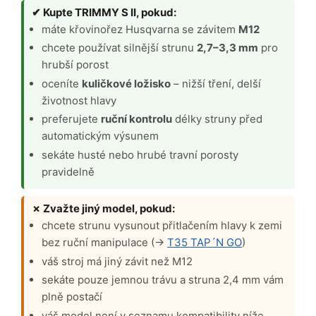
✔ Kupte TRIMMY S II, pokud:
máte křovinořez Husqvarna se závitem
M12
chcete používat silnější strunu
2,7–3,3 mm
pro
hrubší porost
oceníte
kuličkové ložisko
– nižší tření, delší
životnost hlavy
preferujete
ruční kontrolu
délky struny před
automatickým výsunem
sekáte husté nebo hrubé travní porosty
pravidelně
✗ Zvažte jiný model, pokud:
chcete strunu vysunout přitlačením hlavy k zemi
bez ruční manipulace (→
T35 TAP´N GO
)
váš stroj má jiný závit než M12
sekáte pouze jemnou trávu a struna 2,4 mm vám
plně postačí
váš model není v seznamu kompatibility níže