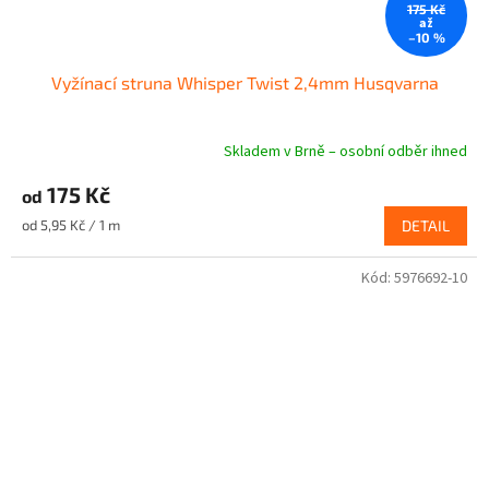
175 Kč
až
–10 %
Vyžínací struna Whisper Twist 2,4mm Husqvarna
Skladem v Brně – osobní odběr ihned
Průměrné
hodnocení
175 Kč
produktu
od
je
Měrná
od 5,95 Kč / 1 m
DETAIL
5,0
cena:
z
5
Kód:
5976692-10
hvězdiček.