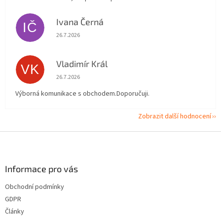
Ivana Černá
IČ
Hodnocení obchodu je 5 z 5 hvězdiček.
26.7.2026
Vladimír Král
VK
Hodnocení obchodu je 5 z 5 hvězdiček.
26.7.2026
Výborná komunikace s obchodem.Doporučuji.
Zobrazit další hodnocení
Z
á
p
a
Informace pro vás
t
Obchodní podmínky
í
GDPR
Články