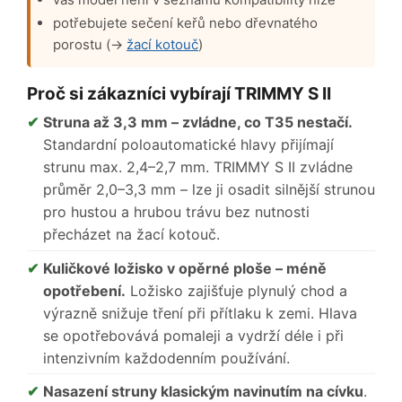
potřebujete sečení keřů nebo dřevnatého
porostu (→
žací kotouč
)
Proč si zákazníci vybírají TRIMMY S II
Struna až 3,3 mm – zvládne, co T35 nestačí.
Standardní poloautomatické hlavy přijímají
strunu max. 2,4–2,7 mm. TRIMMY S II zvládne
průměr 2,0–3,3 mm – lze ji osadit silnější strunou
pro hustou a hrubou trávu bez nutnosti
přecházet na žací kotouč.
Kuličkové ložisko v opěrné ploše – méně
opotřebení.
Ložisko zajišťuje plynulý chod a
výrazně snižuje tření při přítlaku k zemi. Hlava
se opotřebovává pomaleji a vydrží déle i při
intenzivním každodenním používání.
Nasazení struny klasickým navinutím na cívku
.