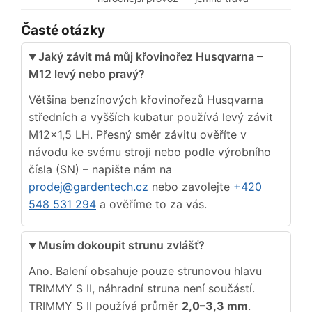
Časté otázky
Jaký závit má můj křovinořez Husqvarna –
M12 levý nebo pravý?
Většina benzínových křovinořezů Husqvarna
středních a vyšších kubatur používá levý závit
M12×1,5 LH. Přesný směr závitu ověříte v
návodu ke svému stroji nebo podle výrobního
čísla (SN) – napište nám na
prodej@gardentech.cz
nebo zavolejte
+420
548 531 294
a ověříme to za vás.
Musím dokoupit strunu zvlášť?
Ano. Balení obsahuje pouze strunovou hlavu
TRIMMY S II, náhradní struna není součástí.
TRIMMY S II používá průměr
2,0–3,3 mm
.