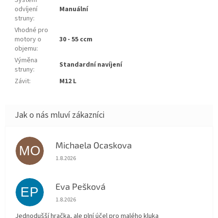
Systém
odvíjení
Manuální
struny
:
Vhodné pro
motory o
30 - 55 ccm
objemu
:
Výměna
Standardní navíjení
struny
:
Závit
:
M12 L
Michaela Ocaskova
MO
Hodnocení obchodu je 5 z 5 hvězdiček.
1.8.2026
Eva Pešková
EP
Hodnocení obchodu je 5 z 5 hvězdiček.
1.8.2026
Jednodušší hračka, ale plní účel pro malého kluka