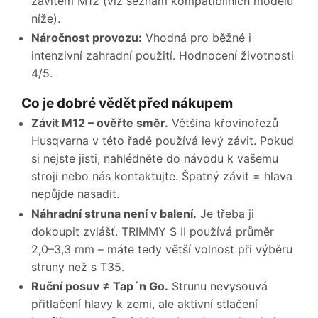
závitem M12 (viz seznam kompatibilních modelů
níže).
Náročnost provozu:
Vhodná pro běžné i
intenzivní zahradní použití. Hodnocení životnosti
4/5.
Co je dobré vědět před nákupem
Závit M12 – ověřte směr.
Většina křovinořezů
Husqvarna v této řadě používá levý závit. Pokud
si nejste jisti, nahlédněte do návodu k vašemu
stroji nebo nás kontaktujte. Špatný závit = hlava
nepůjde nasadit.
Náhradní struna není v balení.
Je třeba ji
dokoupit zvlášť. TRIMMY S II používá průměr
2,0–3,3 mm – máte tedy větší volnost při výběru
struny než s T35.
Ruční posuv ≠ Tap´n Go.
Strunu nevysouvá
přitlačení hlavy k zemi, ale aktivní stlačení