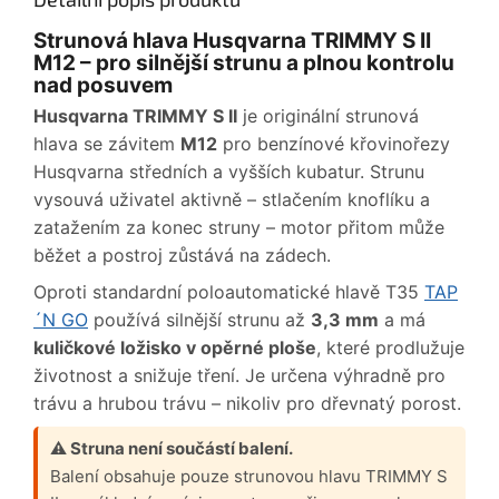
Strunová hlava Husqvarna TRIMMY S II
M12 – pro silnější strunu a plnou kontrolu
nad posuvem
Husqvarna TRIMMY S II
je originální strunová
hlava se závitem
M12
pro benzínové křovinořezy
Husqvarna středních a vyšších kubatur. Strunu
vysouvá uživatel aktivně – stlačením knoflíku a
zatažením za konec struny – motor přitom může
běžet a postroj zůstává na zádech.
Oproti standardní poloautomatické hlavě T35
TAP
´N GO
používá silnější strunu až
3,3 mm
a má
kuličkové ložisko v opěrné ploše
, které prodlužuje
životnost a snižuje tření. Je určena výhradně pro
trávu a hrubou trávu – nikoliv pro dřevnatý porost.
⚠ Struna není součástí balení.
Balení obsahuje pouze strunovou hlavu TRIMMY S