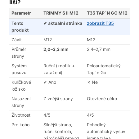
liší?
Parametr
TRIMMY S II M12
T35 TAP´N GO M12
Tento
✔ aktuální stránka
zobrazit T35
produkt
Závit
M12
M12
Průměr
2,0–3,3 mm
2,4–2,7 mm
struny
Systém
Ruční (knoflík +
Poloautomatický
posuvu
zatažení)
Tap´n Go
Kuličkové
✔ Ano
✗ Ne
ložisko
Nasazení
Z vnější strany
Otevřené očko
struny
Životnost
4/5
4/5
Pro koho
Silnější struna,
Pohodlný
ruční kontrola,
automatický výsuv,
náročnější provoz
jemná tráva