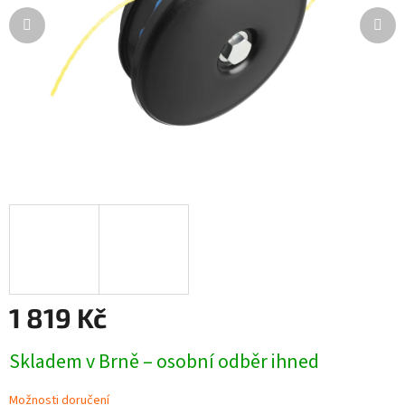
1 819 Kč
Měrná
Skladem v Brně – osobní odběr ihned
cena:
Možnosti doručení