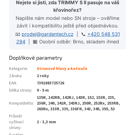
Nejste si jisti, zda TRIMMY S II pasuje na váš
křovinořez?
Napište nám model nebo SN stroje – ověříme
závit i kompatibilitu ještě před objednávkou.
📧
prodej@gardentech.cz
| 📞
+420 548 531
294
| 🏪 Osobní odběr: Brno, skladem ihned
Doplňkové parametry
Kategorie
:
Strunové hlavy a kotouče
Záruka
:
2 roky
EAN
:
7391883725726
Délka struny
:
9 - 5 m
135R, 142RB, 142RJ, 143R, 152, 153R, 235,
Kompatibilita
:
236R, 240, 241R, 243RJ, 250R, 252Rx, 253RB,
265Rx, 333R, 335, 336FR, 343, 345, 355, 53
Průměr
vyžínací
2 - 3,3 mm
struny
: