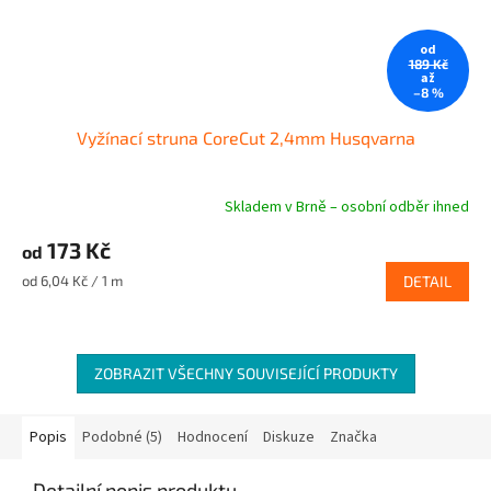
od
189 Kč
až
–8 %
Vyžínací struna CoreCut 2,4mm Husqvarna
Skladem v Brně – osobní odběr ihned
173 Kč
od
Měrná
od 6,04 Kč / 1 m
DETAIL
cena:
ZOBRAZIT VŠECHNY SOUVISEJÍCÍ PRODUKTY
Popis
Podobné (5)
Hodnocení
Diskuze
Značka
Detailní popis produktu