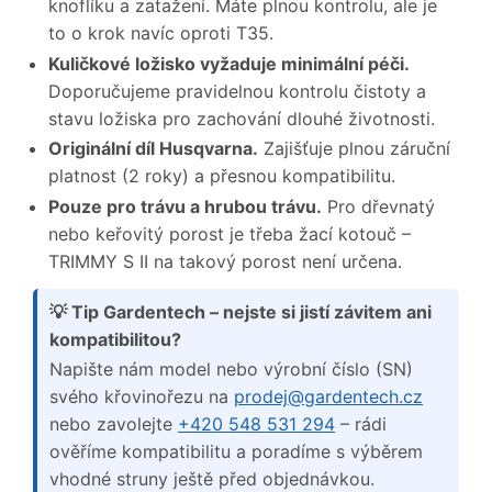
knoflíku a zatažení. Máte plnou kontrolu, ale je
to o krok navíc oproti T35.
Kuličkové ložisko vyžaduje minimální péči.
Doporučujeme pravidelnou kontrolu čistoty a
stavu ložiska pro zachování dlouhé životnosti.
Originální díl Husqvarna.
Zajišťuje plnou záruční
platnost (2 roky) a přesnou kompatibilitu.
Pouze pro trávu a hrubou trávu.
Pro dřevnatý
nebo keřovitý porost je třeba žací kotouč –
TRIMMY S II na takový porost není určena.
💡 Tip Gardentech – nejste si jistí závitem ani
kompatibilitou?
Napište nám model nebo výrobní číslo (SN)
svého křovinořezu na
prodej@gardentech.cz
nebo zavolejte
+420 548 531 294
– rádi
ověříme kompatibilitu a poradíme s výběrem
vhodné struny ještě před objednávkou.