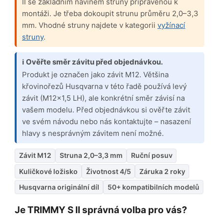
II se základním návinem struny připravenou k
montáži. Je třeba dokoupit strunu průměru 2,0–3,3
mm. Vhodné struny najdete v kategorii
vyžínací
struny
.
ℹ Ověřte směr závitu před objednávkou.
Produkt je označen jako závit M12. Většina
křovinořezů Husqvarna v této řadě používá levý
závit (M12×1,5 LH), ale konkrétní směr závisí na
vašem modelu. Před objednávkou si ověřte závit
ve svém návodu nebo nás kontaktujte – nasazení
hlavy s nesprávným závitem není možné.
Závit M12
Struna 2,0–3,3 mm
Ruční posuv
Kuličkové ložisko
Životnost 4/5
Záruka 2 roky
Husqvarna originální díl
50+ kompatibilních modelů
Je TRIMMY S II správná volba pro vás?