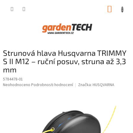
Přejít
NÁKUP
na
obsah
KOŠÍK
Strunová hlava Husqvarna TRIMMY
S II M12 – ruční posuv, struna až 3,3
mm
5784478-01
Průměrné
Neohodnoceno
Podrobnosti hodnocení
Značka:
HUSQVARNA
hodnocení
produktu
je
0,0
z
5
hvězdiček.