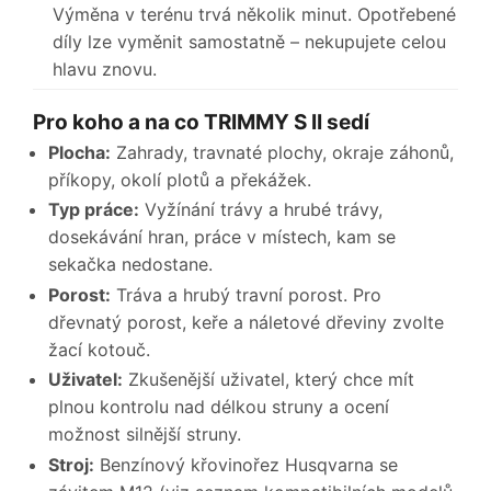
Výměna v terénu trvá několik minut. Opotřebené
díly lze vyměnit samostatně – nekupujete celou
hlavu znovu.
Pro koho a na co TRIMMY S II sedí
Plocha:
Zahrady, travnaté plochy, okraje záhonů,
příkopy, okolí plotů a překážek.
Typ práce:
Vyžínání trávy a hrubé trávy,
dosekávání hran, práce v místech, kam se
sekačka nedostane.
Porost:
Tráva a hrubý travní porost. Pro
dřevnatý porost, keře a náletové dřeviny zvolte
žací kotouč.
Uživatel:
Zkušenější uživatel, který chce mít
plnou kontrolu nad délkou struny a ocení
možnost silnější struny.
Stroj:
Benzínový křovinořez Husqvarna se