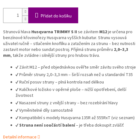
Přidat do košíku
Strunová hlava
Husqvarna TRIMMY S II
se závitem
M12
je určena pro
benzínové křovinořezy Husqvarna vyšších kubatur. Strunu vysouvá
uživatel ručně – stlačením knoflíku a zatažením za strunu – bez nutnosti
zastavit motor nebo sundat postroj. Přijímá strunu průměru
2,0–3,3
mm
, takže zvládne i silnější struny pro hrubou trávu.
✔ Závit M12 – před objednávkou ověřte směr závitu svého stroje
✔ Průměr struny 2,0–3,3 mm – širší rozsah než u standardní T35
✔ Ruční posuv struny – plná kontrola nad délkou
✔ Kuličkové ložisko v opěrné ploše – nižší opotřebení, delší
životnost
✔ Nasazení struny z vnější strany – bez rozebírání hlavy
✔ Vyměnitelné díly samostatně
✔ Kompatibilní s modely Husqvarna 135R až 555RxT (viz seznam)
✔
Struna není součástí balení
– je třeba dokoupit zvlášť
Detailní informace