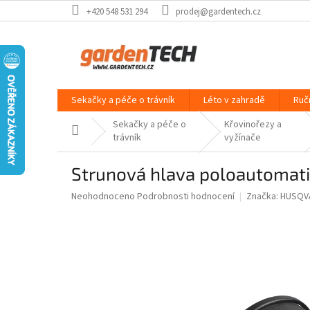
Přejít
+420 548 531 294
prodej@gardentech.cz
na
obsah
Sekačky a péče o trávník
Léto v zahradě
Ruč
Sekačky a péče o
Křovinořezy a
Domů
trávník
vyžínače
Strunová hlava poloautomat
Průměrné
Neohodnoceno
Podrobnosti hodnocení
Značka:
HUSQV
hodnocení
produktu
je
0,0
z
5
hvězdiček.