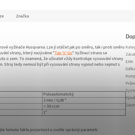
ze
Značka
Dop
ové vyžínače Husqvarna. Lze jí otáčet jak po směru, tak i proti směru
Kate
vání struny, který nazýváme "
Tap 'n' Go
". Vyžínací struna se
Záru
uto o zem. To znamená, že uživatel vždy kontroluje vysouvání struny
EAN
:
. Stroj tedy nemusí být při vysouvání struny vypnut nebo sejmut s
Délka
Kompa
Průmě
Syst
Poloautomatický
Výmě
2 mm / 0,08 "
Závit
< 30 ccm
1"
ujte tomuto faktu pozornost a zvolte správný parametr.