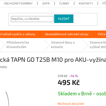
OBCHODNÍ PODMÍNKY
GDPR
ČLÁNKY
KONTAKTY
PŮ
HLEDAT
ní nářadí a péče o záhony
Akumulátorové zahradní stroje
Péče 
Příslušenství ke
Strunové hlavy a
Strunová h
křovinořezům
kotouče
vyžínač H
ická TAP´N GO T25B M10 pro AKU-vyž
ARNA
579 Kč
–14 %
495 Kč
Měrná
Skladem v Brně – oso
cena:
Možnosti doručení