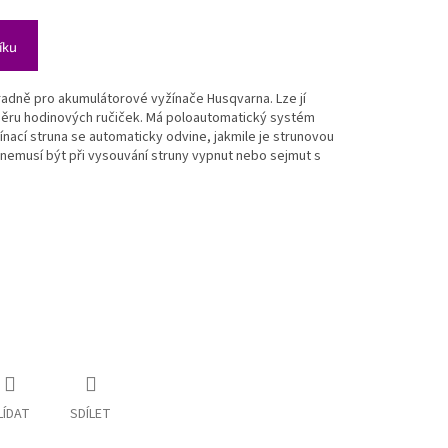
íku
radně pro akumulátorové vyžínače Husqvarna. Lze jí
směru hodinových ručiček. Má poloautomatický systém
žínací struna se automaticky odvine, jakmile je strunovou
 nemusí být při vysouvání struny vypnut nebo sejmut s
LÍDAT
SDÍLET