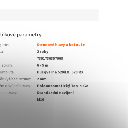
lňkové parametry
gorie
:
Strunové hlavy a kotouče
ka
:
2 roky
7391736357968
 struny
:
6 - 5 m
tibilita
:
Husqvarna 520iLX, 520iRX
r vyžínací struny
:
2 mm
ém odvíjení struny
:
Poloautomatický Tap-n-Go
na struny
:
Standardní navíjení
:
M10