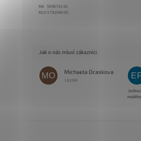
M8 5898732-01
M10 5792940-03
Michaela Ocaskova
MO
E
Hodnocení obchodu je 5 z 5 hvězdiček.
1.8.2026
Jednodu
malého
Z
á
p