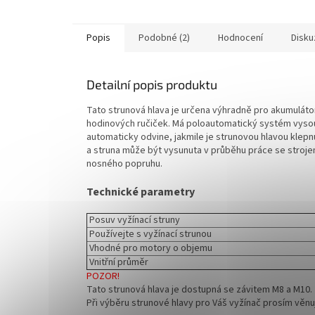
Popis
Podobné (2)
Hodnocení
Disku
Detailní popis produktu
Tato strunová hlava je určena výhradně pro akumulátor
hodinových ručiček. Má poloautomatický systém vysou
automaticky odvine, jakmile je strunovou hlavou klepn
a struna může být vysunuta v průběhu práce se strojem
nosného popruhu.
Technické parametry
Posuv vyžínací struny
Používejte s vyžínací strunou
Vhodné pro motory o objemu
Vnitřní průměr
POZOR!
Tato strunová hlava je dostupná se závitem M8 a M10.
Při výběru strunové hlavy pro Váš vyžínač prosím věn