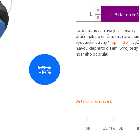
Přidat do koš
Tato strunová hlava je určena výh
otáčet jak po směru, tak i proti 
vysouvání struny "
Tap 'n' Go
" - vy
hlavou klepnuto o zem. Stroj tedy
nosného popruhu.
579 Kč
–14 %
Detailní informace
TISK
ZEPTAT SE
H