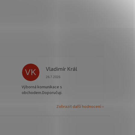
Vladimír Král
VK
 5 z 5 hvězdiček.
Hodnocení obchodu je 5 z 5 hvězdiček.
26.7.2026
Výborná komunikace s
obchodem.Doporučuji.
Zobrazit další hodnocení