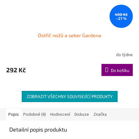
400 Kč
–27 %
Ostřič nožů a seker Gardena
do týdne
292 Kč
Do košíku
ZOBRAZIT VŠECHNY SOUVISEJÍCÍ PRODUKTY
Popis
Podobné (6)
Hodnocení
Diskuze
Značka
Detailní popis produktu