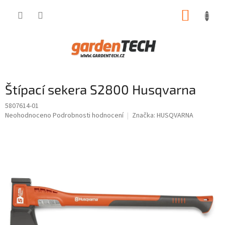
Přejít
NÁKUP
na
obsah
KOŠÍK
Štípací sekera S2800 Husqvarna
5807614-01
Průměrné
Neohodnoceno
Podrobnosti hodnocení
Značka:
HUSQVARNA
hodnocení
produktu
je
0,0
z
5
hvězdiček.