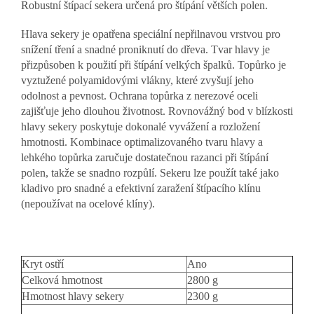
Robustní štípací sekera určená pro štípání větších polen.
Hlava sekery je opatřena speciální nepřilnavou vrstvou pro
snížení tření a snadné proniknutí do dřeva. Tvar hlavy je
přizpůsoben k použití při štípání velkých špalků. Topůrko je
vyztužené polyamidovými vlákny, které zvyšují jeho
odolnost a pevnost. Ochrana topůrka z nerezové oceli
zajišťuje jeho dlouhou životnost. Rovnovážný bod v blízkosti
hlavy sekery poskytuje dokonalé vyvážení a rozložení
hmotnosti. Kombinace optimalizovaného tvaru hlavy a
lehkého topůrka zaručuje dostatečnou razanci při štípání
polen, takže se snadno rozpůlí. Sekeru lze použít také jako
kladivo pro snadné a efektivní zaražení štípacího klínu
(nepoužívat na ocelové klíny).
Kryt ostří
Ano
Celková hmotnost
2800 g
Hmotnost hlavy sekery
2300 g