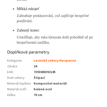
Měkká rukojeť
Zabraňuje prokluzování, což zajišťuje bezpečné
používání.
Zahnutý konec
Umožňuje, aby ruka klouzala dolů pohodlně až po
bezpečnostní zarážku.
Doplňkové parametry
Kategorie
:
Lesnické sekery Husqvarna
Záruka
:
24
EAN
:
7393080392145
Druh sekery
:
Štípací
Materiál topůrka
:
Kompozitní materiál
Materiál ostří
:
Kalená ocel
Délka
:
70 cm