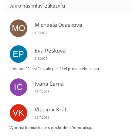
Michaela Ocaskova
MO
Hodnocení obchodu je 5 z 5 hvězdiček.
1.8.2026
Eva Pešková
EP
Hodnocení obchodu je 5 z 5 hvězdiček.
1.8.2026
Jednodušší hračka, ale plní účel pro malého kluka
Ivana Černá
IČ
Hodnocení obchodu je 5 z 5 hvězdiček.
26.7.2026
Vladimír Král
VK
Hodnocení obchodu je 5 z 5 hvězdiček.
26.7.2026
Výborná komunikace s obchodem.Doporučuji.