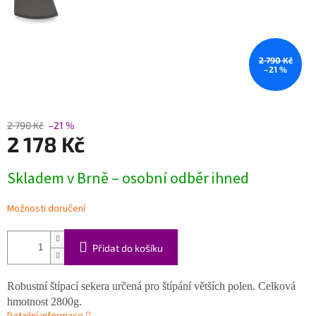
2 790 Kč
–21 %
2 790 Kč
–21 %
2 178 Kč
Měrná
Skladem v Brně – osobní odběr ihned
cena:
Možnosti doručení
Přidat do košíku
Robustní štípací sekera určená pro štípání větších polen. Celková
hmotnost 2800g.