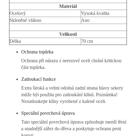
Materiál
Ocelový
Vysoká kvalita
Skleněné vlákno
Ano
Velikosti
Délka
70 cm
Ochrana topůrka
Ochrana při nárazu z nerezové oceli chrání kritickou
část topůrka.
Zatloukací funkce
Extra široká a velmi odolná zadní strana hlavy sekery
může být použita pro zatloukání klínů. Poznámka!
Nezatloukejte klíny vyrobené z kalené oceli.
Speciální povrchová úprava
Tato speciální povrchová úprava způsobuje menší tření
a snadnější zářez do dřeva a poskytuje ochranu proti
korozi.