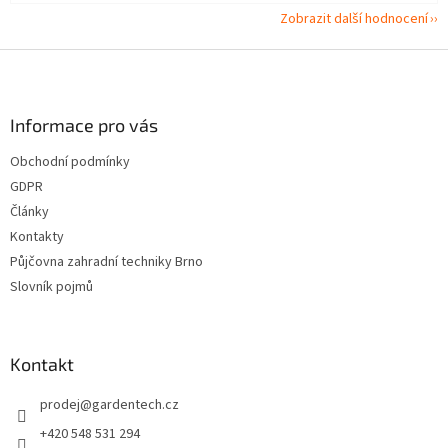
Zobrazit další hodnocení
Z
á
p
a
Informace pro vás
t
Obchodní podmínky
í
GDPR
Články
Kontakty
Půjčovna zahradní techniky Brno
Slovník pojmů
Kontakt
prodej
@
gardentech.cz
+420 548 531 294