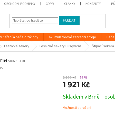
OBCHODNÍ PODMÍNKY
GDPR
ČLÁNKY
KONTAKTY
PŮ
HLEDAT
ní nářadí a péče o záhony
Akumulátorové zahradní stroje
Péče 
Lesnické sekery
Lesnické sekery Husqvarna
Štípací sekera
rna
5807613-01
NA
2 299 Kč
–16 %
1 921 Kč
Měrná
Skladem v Brně – oso
cena:
Možnosti doručení