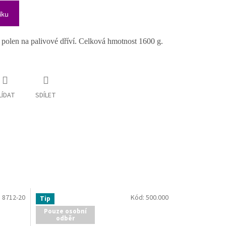
íku
í polen na palivové dříví. Celková hmotnost 1600 g.
LÍDAT
SDÍLET
:
8712-20
Kód:
500.000
Tip
Pouze osobní
odběr