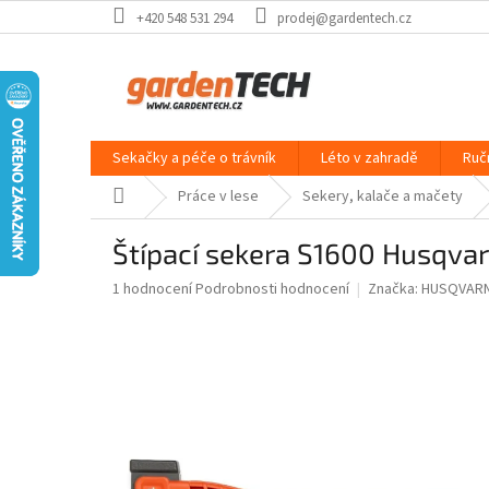
Přejít
+420 548 531 294
prodej@gardentech.cz
na
obsah
Sekačky a péče o trávník
Léto v zahradě
Ruč
Domů
Práce v lese
Sekery, kalače a mačety
Štípací sekera S1600 Husqva
Průměrné
1 hodnocení
Podrobnosti hodnocení
Značka:
HUSQVAR
hodnocení
produktu
je
5,0
z
5
hvězdiček.