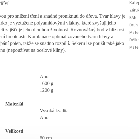
Kate
dříví.
Záru
vou pro snížení tření a snadné proniknutí do dřeva. Tvar hlavy je
EAN
:
ůrko je vyztužené polyamidovými vlákny, které zvyšují jeho
Druh
li zajišťuje jeho dlouhou životnost. Rovnovážný bod v blízkosti
Mater
žení hmotnosti. Kombinace optimalizovaného tvaru hlavy a
Délk
pání polen, takže se snadno rozpůlí. Sekeru lze použít také jako
Mater
ínu (nepoužívat na ocelové klíny).
Ano
1600 g
1200 g
Materiál
Vysoká kvalita
Ano
Velikosti
60 cm