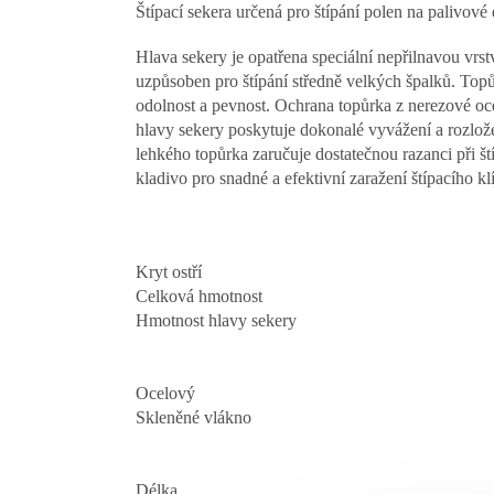
Štípací sekera určená pro štípání polen na palivové 
Hlava sekery je opatřena speciální nepřilnavou vrst
uzpůsoben pro štípání středně velkých špalků. Top
odolnost a pevnost. Ochrana topůrka z nerezové oce
hlavy sekery poskytuje dokonalé vyvážení a rozlo
lehkého topůrka zaručuje dostatečnou razanci při ští
kladivo pro snadné a efektivní zaražení štípacího kl
Kryt ostří
Celková hmotnost
Hmotnost hlavy sekery
Ocelový
Skleněné vlákno
Délka