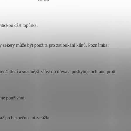
itickou část topůrka.
vy sekery může být použita pro zatloukání klínů. Poznámka!
nší tření a snadnější zářez do dřeva a poskytuje ochranu proti
čné používání.
až po bezpečnostní zarážku.