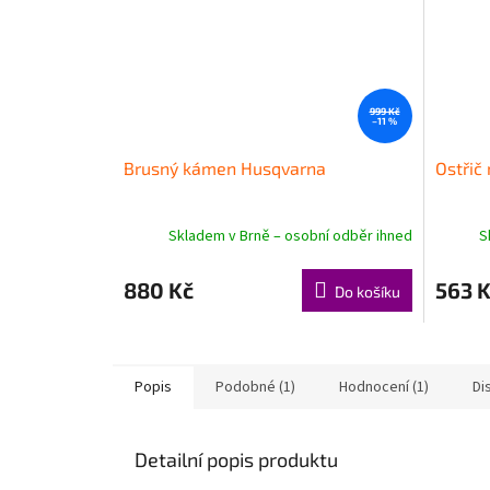
999 Kč
–11 %
Brusný kámen Husqvarna
Ostřič
Skladem v Brně – osobní odběr ihned
S
880 Kč
563 
Do košíku
Popis
Podobné (1)
Hodnocení (1)
Di
Detailní popis produktu