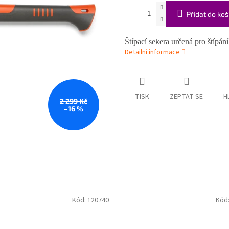
Přidat do koš
Štípací sekera určená pro štípán
Detailní informace
TISK
ZEPTAT SE
H
2 299 Kč
–16 %
Kód:
120740
Kód