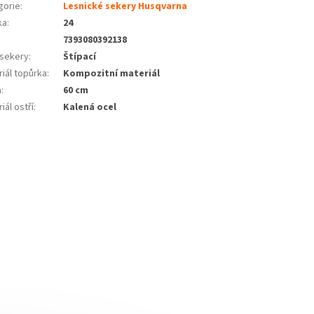
gorie
:
Lesnické sekery Husqvarna
ka
:
24
7393080392138
 sekery
:
Štípací
iál topůrka
:
Kompozitní materiál
a
:
60 cm
iál ostří
:
Kalená ocel