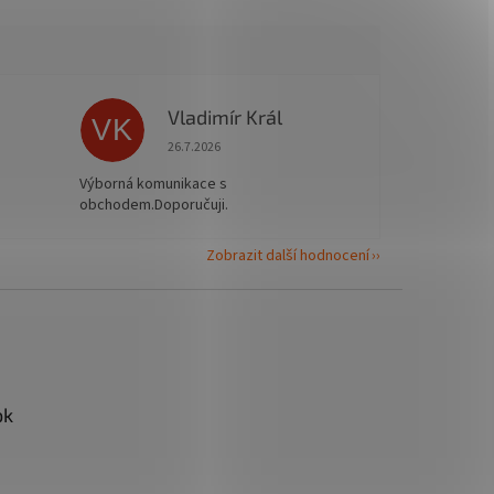
Vladimír Král
VK
 5 z 5 hvězdiček.
Hodnocení obchodu je 5 z 5 hvězdiček.
26.7.2026
Výborná komunikace s
obchodem.Doporučuji.
Zobrazit další hodnocení
ok