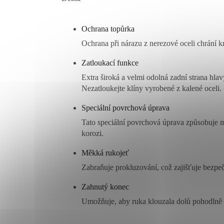
Ochrana topůrka
Ochrana při nárazu z nerezové oceli chrání kr
Zatloukací funkce
Extra široká a velmi odolná zadní strana hla
Nezatloukejte klíny vyrobené z kalené oceli.
Speciální povrchová úprava
Tato speciální povrchová úprava způsobuje me
korozi.
Měkká rukojeť
Zabraňuje prokluzování, což zajišťuje bezpe
Zahnutý konec
Umožňuje, aby ruka klouzala dolů pohodlně 