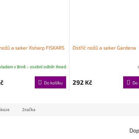
 nožů a seker Xsharp FISKARS
Ostřič nožů a seker Gardena
kladem v Brně – osobní odběr ihned
Kč
292 Kč
Do košíku
Do 
skuze
Značka
Dop