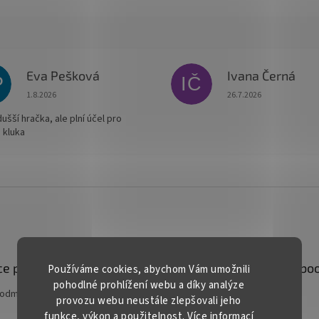
Eva Pešková
Ivana Černá
P
IČ
Hodnocení obchodu je 5 z 5 hvězdiček.
Hodnocení obchodu je
1.8.2026
26.7.2026
šší hračka, ale plní účel pro
 kluka
e pro vás
Kontakt
Facebo
Používáme cookies, abychom Vám umožnili
pohodlné prohlížení webu a díky analýze
podmínky
prodej
@
gardentech.cz
provozu webu neustále zlepšovali jeho
funkce, výkon a použitelnost. Více informací
+420 548 531 294