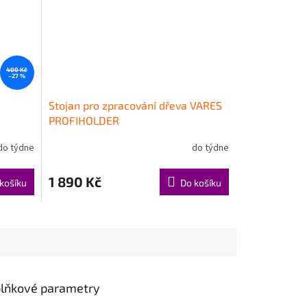
400 Kč
–27 %
Stojan pro zpracování dřeva VARES
PROFIHOLDER
do týdne
do týdne
1 890 Kč
košíku
Do košíku
lňkové parametry