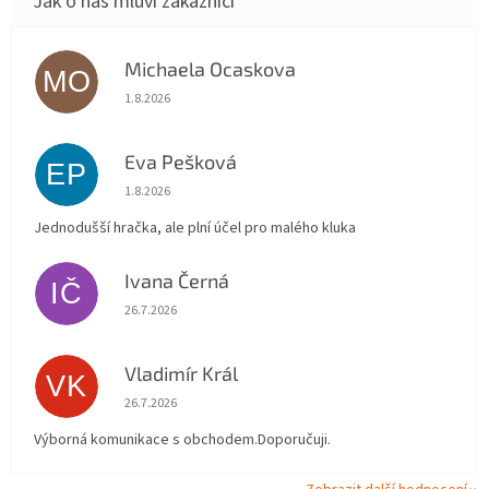
Michaela Ocaskova
MO
Hodnocení obchodu je 5 z 5 hvězdiček.
1.8.2026
Eva Pešková
EP
Hodnocení obchodu je 5 z 5 hvězdiček.
1.8.2026
Jednodušší hračka, ale plní účel pro malého kluka
Ivana Černá
IČ
Hodnocení obchodu je 5 z 5 hvězdiček.
26.7.2026
Vladimír Král
VK
Hodnocení obchodu je 5 z 5 hvězdiček.
26.7.2026
Výborná komunikace s obchodem.Doporučuji.