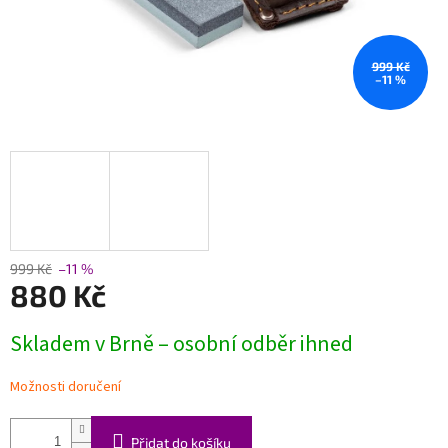
999 Kč
–11 %
999 Kč
–11 %
880 Kč
Měrná
Skladem v Brně – osobní odběr ihned
cena:
Možnosti doručení
Přidat do košíku