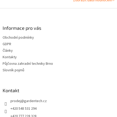
Zobrazit další hodnocení
Z
á
p
a
Informace pro vás
t
Obchodní podmínky
í
GDPR
Články
Kontakty
Půjčovna zahradní techniky Brno
Slovník pojmů
Kontakt
prodej
@
gardentech.cz
+420 548 531 294
+420 777 228 328