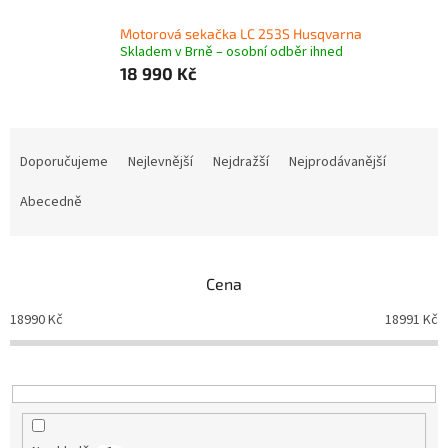
Motorová sekačka LC 253S Husqvarna
Skladem v Brně – osobní odběr ihned
18 990 Kč
Ř
a
Doporučujeme
Nejlevnější
Nejdražší
Nejprodávanější
z
e
Abecedně
n
í
p
Cena
r
o
18990
Kč
18991
Kč
d
u
k
t
ů