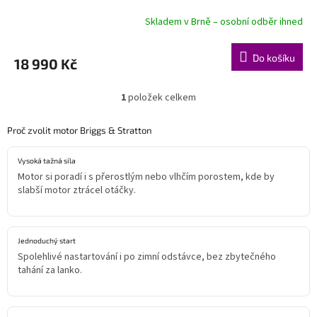
R
Skladem v Brně – osobní odběr ihned
M
Do košíku
18 990 Kč
A
1
položek celkem
O
v
l
Proč zvolit motor Briggs & Stratton
á
d
Vysoká tažná síla
a
Motor si poradí i s přerostlým nebo vlhčím porostem, kde by
c
slabší motor ztrácel otáčky.
í
p
r
v
Jednoduchý start
k
Spolehlivé nastartování i po zimní odstávce, bez zbytečného
y
tahání za lanko.
v
ý
p