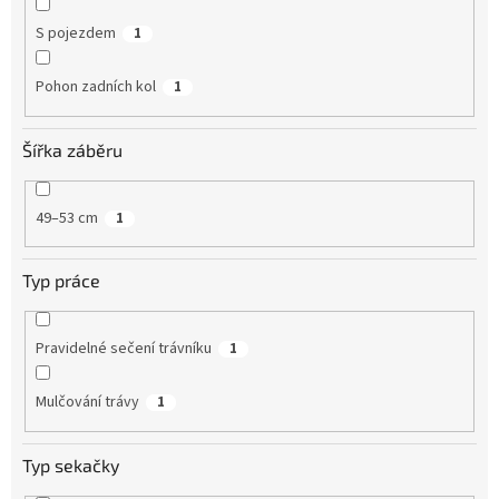
S pojezdem
1
Pohon zadních kol
1
Šířka záběru
49–53 cm
1
Typ práce
Pravidelné sečení trávníku
1
Mulčování trávy
1
Typ sekačky