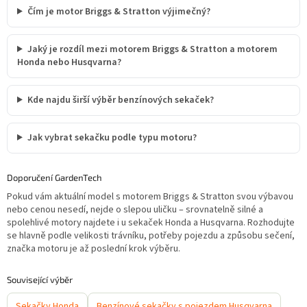
Čím je motor Briggs & Stratton výjimečný?
Jaký je rozdíl mezi motorem Briggs & Stratton a motorem
Honda nebo Husqvarna?
Kde najdu širší výběr benzínových sekaček?
Jak vybrat sekačku podle typu motoru?
Doporučení GardenTech
Pokud vám aktuální model s motorem Briggs & Stratton svou výbavou
nebo cenou nesedí, nejde o slepou uličku – srovnatelně silné a
spolehlivé motory najdete i u sekaček Honda a Husqvarna. Rozhodujte
se hlavně podle velikosti trávníku, potřeby pojezdu a způsobu sečení,
značka motoru je až poslední krok výběru.
Související výběr
Sekačky Honda
Benzínové sekačky s pojezdem Husqvarna