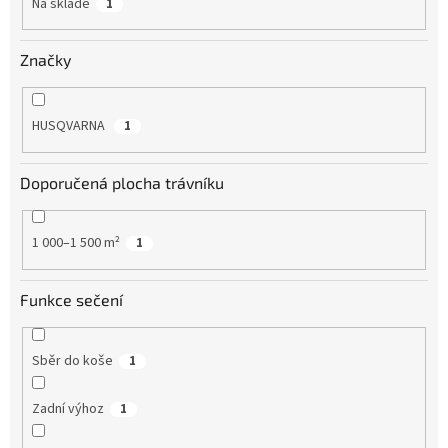
Na skladě
1
Značky
HUSQVARNA
1
Doporučená plocha trávníku
1 000–1 500 m²
1
Funkce sečení
Sběr do koše
1
Zadní výhoz
1