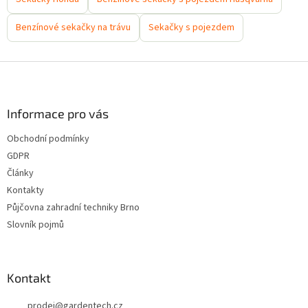
Benzínové sekačky na trávu
Sekačky s pojezdem
Z
á
p
a
Informace pro vás
t
Obchodní podmínky
í
GDPR
Články
Kontakty
Půjčovna zahradní techniky Brno
Slovník pojmů
Kontakt
prodej
@
gardentech.cz