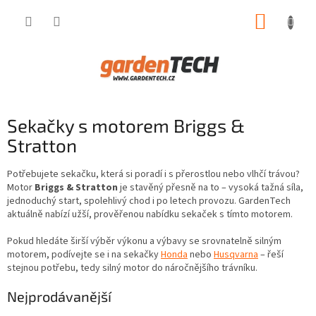
Přejít
NÁKUP
na
obsah
KOŠÍK
Sekačky s motorem Briggs &
Stratton
Potřebujete sekačku, která si poradí i s přerostlou nebo vlhčí trávou?
Motor
Briggs & Stratton
je stavěný přesně na to – vysoká tažná síla,
jednoduchý start, spolehlivý chod i po letech provozu. GardenTech
aktuálně nabízí užší, prověřenou nabídku sekaček s tímto motorem.
Pokud hledáte širší výběr výkonu a výbavy se srovnatelně silným
motorem, podívejte se i na sekačky
Honda
nebo
Husqvarna
– řeší
stejnou potřebu, tedy silný motor do náročnějšího trávníku.
Nejprodávanější