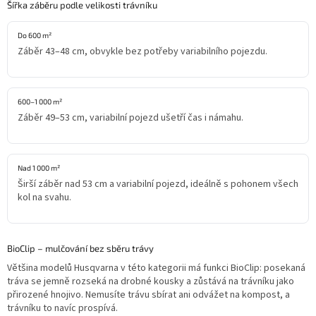
l
Šířka záběru podle velikosti trávníku
á
d
Do 600 m²
a
Záběr 43–48 cm, obvykle bez potřeby variabilního pojezdu.
c
í
p
r
600–1 000 m²
v
Záběr 49–53 cm, variabilní pojezd ušetří čas i námahu.
k
y
v
ý
Nad 1 000 m²
p
Širší záběr nad 53 cm a variabilní pojezd, ideálně s pohonem všech
i
kol na svahu.
s
u
BioClip – mulčování bez sběru trávy
Většina modelů Husqvarna v této kategorii má funkci BioClip: posekaná
tráva se jemně rozseká na drobné kousky a zůstává na trávníku jako
přirozené hnojivo. Nemusíte trávu sbírat ani odvážet na kompost, a
trávníku to navíc prospívá.