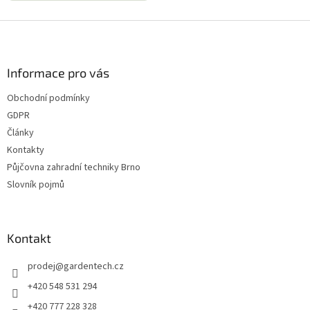
Z
á
p
a
Informace pro vás
t
Obchodní podmínky
í
GDPR
Články
Kontakty
Půjčovna zahradní techniky Brno
Slovník pojmů
Kontakt
prodej
@
gardentech.cz
+420 548 531 294
+420 777 228 328