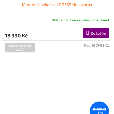
Motorová sekačka LC 253S Husqvarna
A
R
Skladem v Brně – osobní odběr ihned
M
Do košíku
18 990 Kč
A
Kód:
9705413-01
Pouze osobní
odběr
19 990 Kč
–5 %