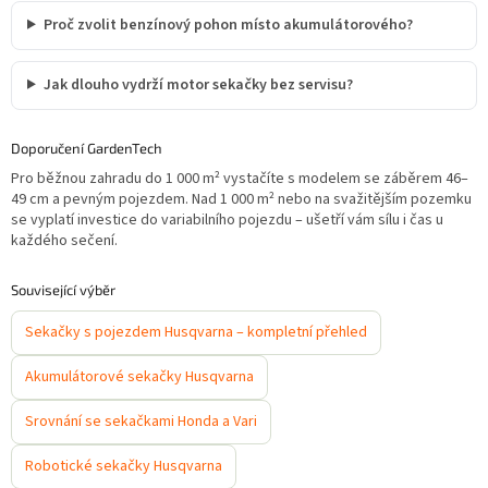
Proč zvolit benzínový pohon místo akumulátorového?
Jak dlouho vydrží motor sekačky bez servisu?
Doporučení GardenTech
Pro běžnou zahradu do 1 000 m² vystačíte s modelem se záběrem 46–
49 cm a pevným pojezdem. Nad 1 000 m² nebo na svažitějším pozemku
se vyplatí investice do variabilního pojezdu – ušetří vám sílu i čas u
každého sečení.
Související výběr
Sekačky s pojezdem Husqvarna – kompletní přehled
Akumulátorové sekačky Husqvarna
Srovnání se sekačkami Honda a Vari
Robotické sekačky Husqvarna