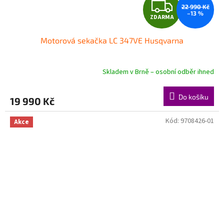
Z
22 990 Kč
–13 %
ZDARMA
D
Motorová sekačka LC 347VE Husqvarna
A
R
Skladem v Brně – osobní odběr ihned
M
Do košíku
19 990 Kč
A
Kód:
9708426-01
Akce