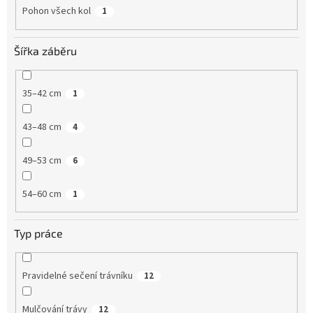
Pohon všech kol
1
Šířka záběru
35–42 cm
1
43–48 cm
4
49–53 cm
6
54–60 cm
1
Typ práce
Pravidelné sečení trávníku
12
Mulčování trávy
12