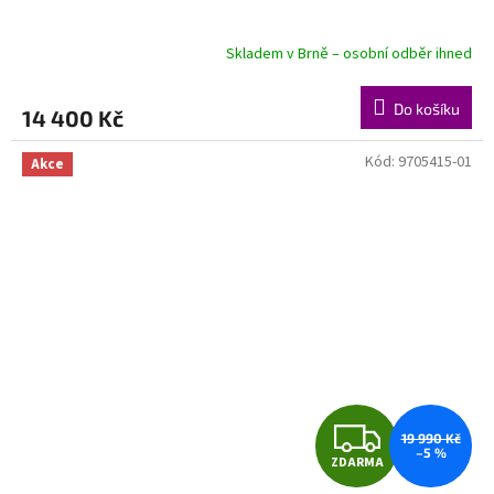
A
R
Skladem v Brně – osobní odběr ihned
M
Do košíku
14 400 Kč
A
Kód:
9705415-01
Akce
Z
19 990 Kč
–5 %
ZDARMA
D