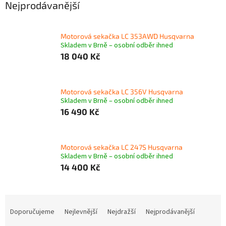
Nejprodávanější
Motorová sekačka LC 353AWD Husqvarna
Skladem v Brně – osobní odběr ihned
18 040 Kč
Motorová sekačka LC 356V Husqvarna
Skladem v Brně – osobní odběr ihned
16 490 Kč
Motorová sekačka LC 247S Husqvarna
Skladem v Brně – osobní odběr ihned
14 400 Kč
Ř
a
Doporučujeme
Nejlevnější
Nejdražší
Nejprodávanější
z