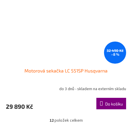
32 490 Kč
–8 %
Motorová sekačka LC 551SP Husqvarna
do 3 dnů - skladem na externím skladu
Do košíku
29 890 Kč
12
položek celkem
O
v