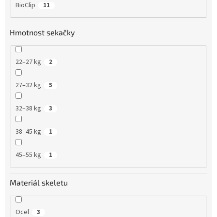
BioClip
11
Hmotnost sekačky
22–27 kg
2
27–32 kg
5
32–38 kg
3
38–45 kg
1
45–55 kg
1
Materiál skeletu
Ocel
3