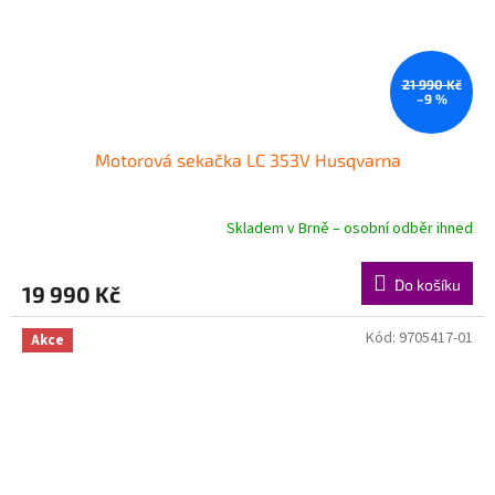
21 990 Kč
–9 %
Motorová sekačka LC 353V Husqvarna
Skladem v Brně – osobní odběr ihned
Do košíku
19 990 Kč
Kód:
9705417-01
Akce