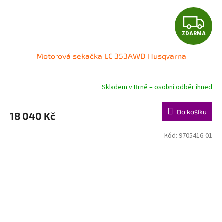
Z
ZDARMA
D
Motorová sekačka LC 353AWD Husqvarna
A
R
Skladem v Brně – osobní odběr ihned
Průměrné
hodnocení
M
produktu
Do košíku
18 040 Kč
je
A
5,0
z
Kód:
9705416-01
5
hvězdiček.