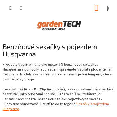
Přejít
NÁKUP
na
obsah
KOŠÍK
Benzínové sekačky s pojezdem
Husqvarna
Proč se s trávníkem dřít jako mezek? S benzínovou sekačkou
Husqvarna
s pomocným pojezdem upravujete travnaté plochy téměř
bez práce. Modely s variabilním pojezdem navíc jedou tempem, které
vám nejvíc vyhovuje.
Sekačky mají funkci
BioClip
(mulčování), takže posekaná tráva zůstává
na trávníku jako přirozené hnojivo. Hledáte spíš akumulátorovou
variantu nebo chcete vidět celou nabídku pojezdových sekaček
Husqvarna pohromadě? Přejděte do kategorie
Sekačky s pojezdem
Husqvarna
.