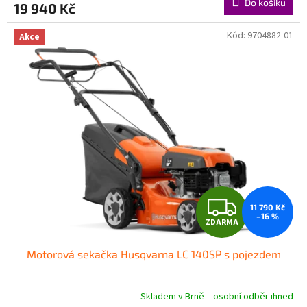
Do košíku
19 940 Kč
A
Kód:
9704882-01
Akce
Z
11 790 Kč
–16 %
ZDARMA
D
Motorová sekačka Husqvarna LC 140SP s pojezdem
A
R
Skladem v Brně – osobní odběr ihned