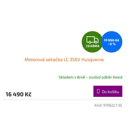
Z
17 990 Kč
–8 %
ZDARMA
D
Motorová sekačka LC 356V Husqvarna
A
R
Skladem v Brně – osobní odběr ihned
M
Do košíku
16 490 Kč
A
Kód:
9706217-01