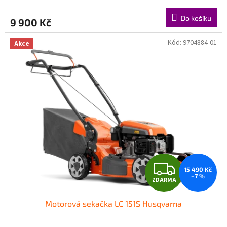
M
Do košíku
9 900 Kč
A
Kód:
9704884-01
Akce
Z
15 490 Kč
–7 %
ZDARMA
D
Motorová sekačka LC 151S Husqvarna
A