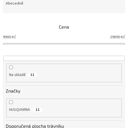
e
Abecedně
n
í
p
Cena
r
o
9900
Kč
29890
Kč
d
u
k
t
ů
Na skladě
11
Značky
HUSQVARNA
12
Doporučená plocha trávníku