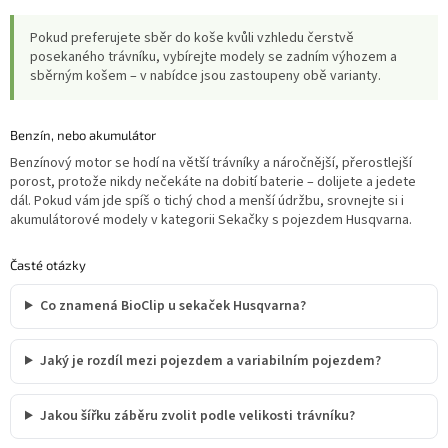
Pokud preferujete sběr do koše kvůli vzhledu čerstvě
posekaného trávníku, vybírejte modely se zadním výhozem a
sběrným košem – v nabídce jsou zastoupeny obě varianty.
Benzín, nebo akumulátor
Benzínový motor se hodí na větší trávníky a náročnější, přerostlejší
porost, protože nikdy nečekáte na dobití baterie – dolijete a jedete
dál. Pokud vám jde spíš o tichý chod a menší údržbu, srovnejte si i
akumulátorové modely v kategorii Sekačky s pojezdem Husqvarna.
Časté otázky
Co znamená BioClip u sekaček Husqvarna?
Jaký je rozdíl mezi pojezdem a variabilním pojezdem?
Jakou šířku záběru zvolit podle velikosti trávníku?