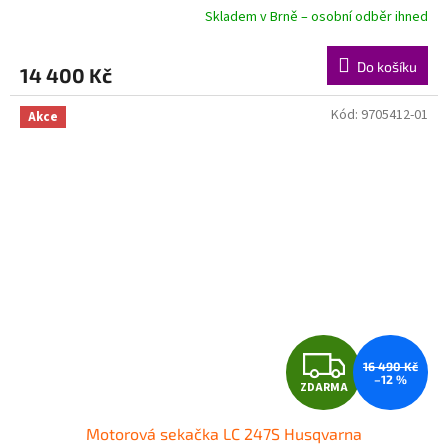
R
Skladem v Brně – osobní odběr ihned
M
Do košíku
14 400 Kč
A
Kód:
9705412-01
Akce
Z
16 490 Kč
–12 %
ZDARMA
D
Motorová sekačka LC 247S Husqvarna