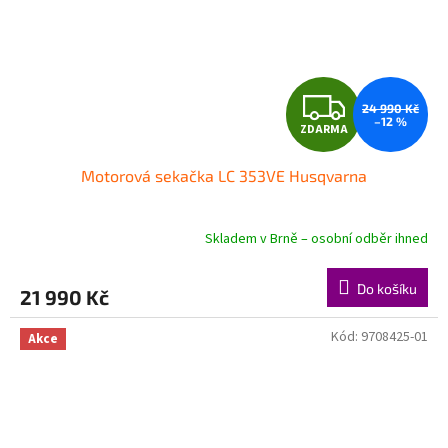
Z
24 990 Kč
–12 %
ZDARMA
D
Motorová sekačka LC 353VE Husqvarna
A
R
Skladem v Brně – osobní odběr ihned
M
Do košíku
21 990 Kč
A
Kód:
9708425-01
Akce