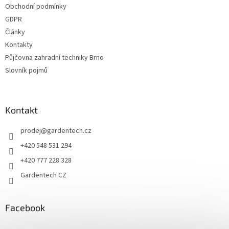
v
Obchodní podmínky
í
k
GDPR
y
v
Články
ý
Kontakty
p
Půjčovna zahradní techniky Brno
i
s
Slovník pojmů
u
Kontakt
prodej
@
gardentech.cz
+420 548 531 294
+420 777 228 328
Gardentech CZ
Facebook