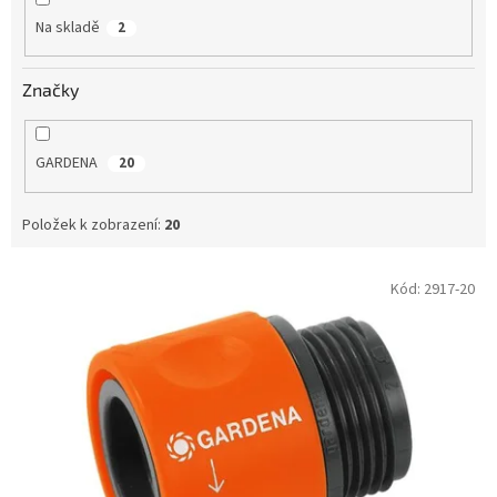
Na skladě
2
Značky
GARDENA
20
Položek k zobrazení:
20
V
Kód:
2917-20
ý
p
i
s
p
r
o
d