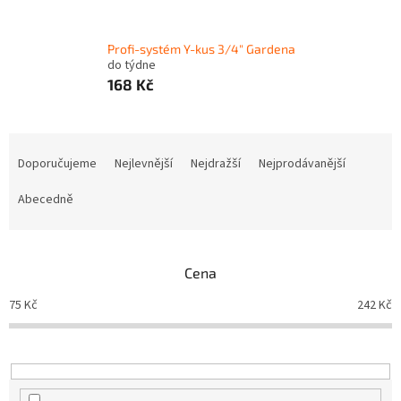
Profi-systém Y-kus 3/4" Gardena
do týdne
168 Kč
Ř
a
Doporučujeme
Nejlevnější
Nejdražší
Nejprodávanější
z
e
Abecedně
n
í
p
Cena
r
o
75
Kč
242
Kč
d
u
k
t
ů