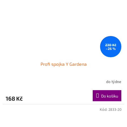
230 Kč
–26 %
Profi spojka Y Gardena
do týdne
Do košíku
168 Kč
Kód:
2833-20