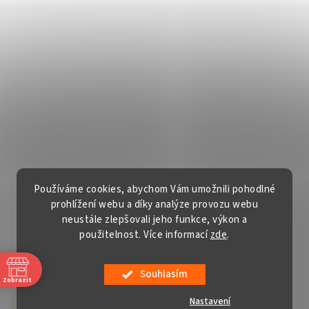
Používáme cookies, abychom Vám umožnili pohodlné
prohlížení webu a díky analýze provozu webu
neustále zlepšovali jeho funkce, výkon a
použitelnost. Více informací
zde
.
Vytvořil Shoptet
Souhlasím
Copyright 2026
Gardentech s.r.o.
. Všechna práva vyhrazena.
Zobrazit
Upravit nastavení cookies
Nastavení
červenec a srpen v sobotu ZAVŘENO