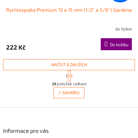
Rychlospojka Premium 13 a 15 mm (1/2" a 5/8") Gardena
do týdne
Do košíku
222 Kč
NAČÍST 8 DALŠÍCH
S
1
2
t
O
r
20
položek celkem
v
á
l
NAHORU
n
á
k
d
o
v
Z
a
á
c
á
n
í
p
í
p
a
Informace pro vás
r
t