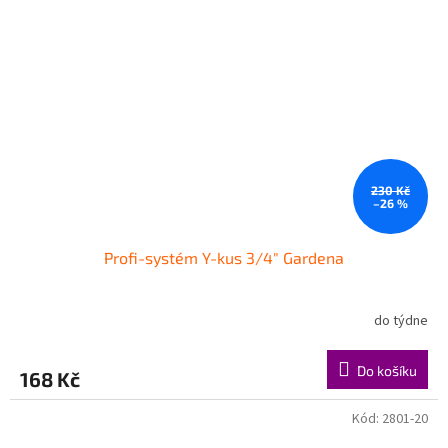
230 Kč
–26 %
Profi-systém Y-kus 3/4" Gardena
do týdne
Do košíku
168 Kč
Kód:
2801-20