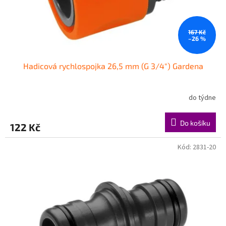
u
k
t
ů
167 Kč
–26 %
Hadicová rychlospojka 26,5 mm (G 3/4") Gardena
do týdne
Do košíku
122 Kč
Kód:
2831-20