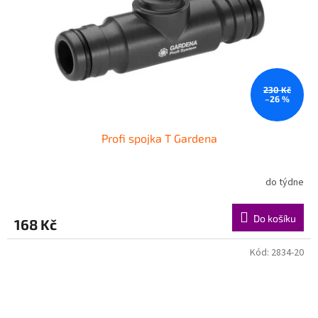
230 Kč
–26 %
Profi spojka T Gardena
do týdne
Do košíku
168 Kč
Kód:
2834-20