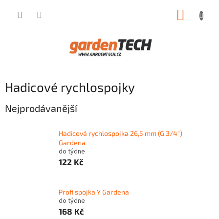
Přejít
NÁKUP
na
obsah
KOŠÍK
Hadicové rychlospojky
Nejprodávanější
Hadicová rychlospojka 26,5 mm (G 3/4")
Gardena
do týdne
122 Kč
Profi spojka Y Gardena
do týdne
168 Kč