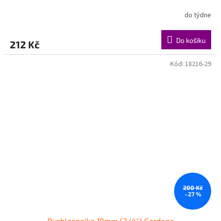
do týdne
Do košíku
212 Kč
Kód:
18216-29
200 Kč
–27 %
Rychlospojka 19mm (3/4") Gardena