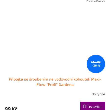
Kód:
2802-20
134 Kč
–26 %
Přípojka se šroubením na vodovodní kohoutek Maxi-
Flow "Profi" Gardena
do týdne
Do košíku
99 Kč