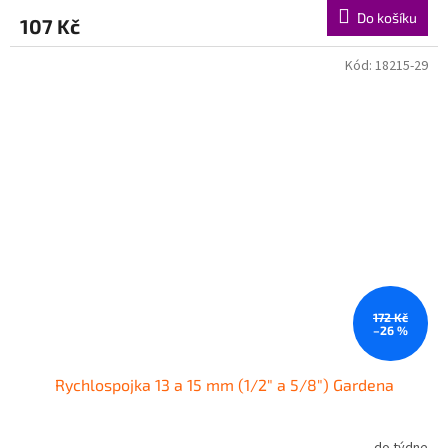
Do košíku
107 Kč
Kód:
18215-29
172 Kč
–26 %
Rychlospojka 13 a 15 mm (1/2" a 5/8") Gardena
do týdne