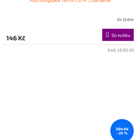
do týdne
Do košíku
146 Kč
Kód:
18255-50
304 Kč
–26 %