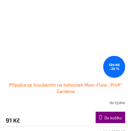
124 Kč
–26 %
Přípojka se šroubením na kohoutek Maxi-Flow ,,Profi"
Gardena
do týdne
Do košíku
91 Kč