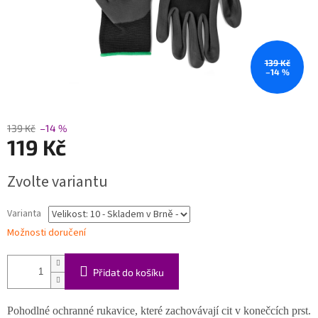
139 Kč
–14 %
139 Kč
–14 %
119 Kč
Měrná
Zvolte variantu
cena:
Varianta
Možnosti doručení
Přidat do košíku
Pohodlné ochranné rukavice, které zachovávají cit v konečcích prst.