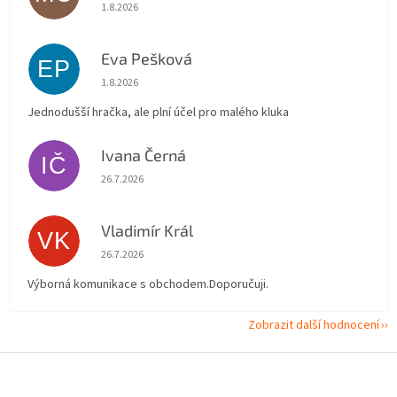
Hodnocení obchodu je 5 z 5 hvězdiček.
1.8.2026
Eva Pešková
EP
Hodnocení obchodu je 5 z 5 hvězdiček.
1.8.2026
Jednodušší hračka, ale plní účel pro malého kluka
Ivana Černá
IČ
Hodnocení obchodu je 5 z 5 hvězdiček.
26.7.2026
Vladimír Král
VK
Hodnocení obchodu je 5 z 5 hvězdiček.
26.7.2026
Výborná komunikace s obchodem.Doporučuji.
Zobrazit další hodnocení
Z
á