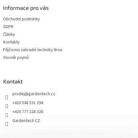
p
a
Informace pro vás
t
Obchodní podmínky
í
GDPR
Články
Kontakty
Půjčovna zahradní techniky Brno
Slovník pojmů
Kontakt
prodej
@
gardentech.cz
+420 548 531 294
+420 777 228 328
Gardentech CZ