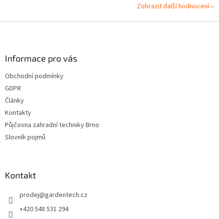
Zobrazit další hodnocení
Z
á
p
a
Informace pro vás
t
Obchodní podmínky
í
GDPR
Články
Kontakty
Půjčovna zahradní techniky Brno
Slovník pojmů
Kontakt
prodej
@
gardentech.cz
+420 548 531 294