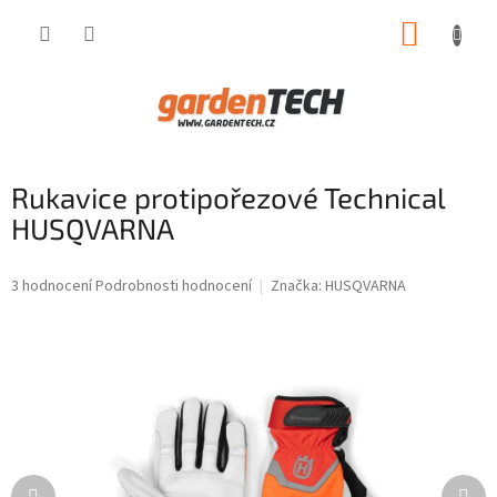
Přejít
NÁKUP
na
obsah
KOŠÍK
Rukavice protipořezové Technical
HUSQVARNA
Průměrné
3 hodnocení
Podrobnosti hodnocení
Značka:
HUSQVARNA
hodnocení
produktu
je
5,0
z
5
hvězdiček.