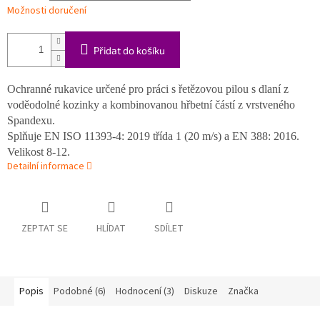
Možnosti doručení
Přidat do košíku
Ochranné rukavice určené pro práci s řetězovou pilou s dlaní z
voděodolné kozinky a kombinovanou hřbetní částí z vrstveného
Spandexu.
Splňuje EN ISO 11393-4: 2019 třída 1 (20 m/s) a EN 388: 2016.
Velikost 8-12.
Detailní informace
ZEPTAT SE
HLÍDAT
SDÍLET
Popis
Podobné (6)
Hodnocení (3)
Diskuze
Značka