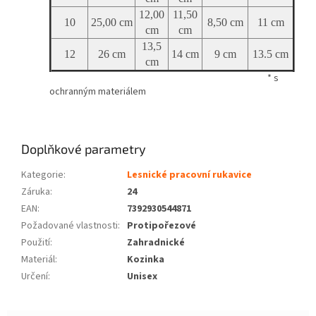
12,00
11,50
10
25,00 cm
8,50 cm
11 cm
cm
cm
13,5
12
26 cm
14 cm
9 cm
13.5 cm
cm
* s
ochranným materiálem
Doplňkové parametry
Kategorie
:
Lesnické pracovní rukavice
Záruka
:
24
EAN
:
7392930544871
Požadované vlastnosti
:
Protipořezové
Použití
:
Zahradnické
Materiál
:
Kozinka
Určení
:
Unisex