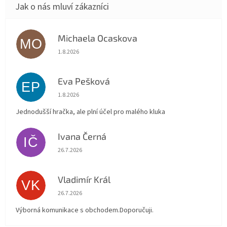
Michaela Ocaskova
MO
Hodnocení obchodu je 5 z 5 hvězdiček.
1.8.2026
Eva Pešková
EP
Hodnocení obchodu je 5 z 5 hvězdiček.
1.8.2026
Jednodušší hračka, ale plní účel pro malého kluka
Ivana Černá
IČ
Hodnocení obchodu je 5 z 5 hvězdiček.
26.7.2026
Vladimír Král
VK
Hodnocení obchodu je 5 z 5 hvězdiček.
26.7.2026
Výborná komunikace s obchodem.Doporučuji.