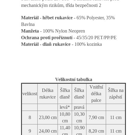
mechanickým rizikům, třída bezpečnosti 2
Materiál - hřbet rukavice
- 65% Polyester, 35%
Bavlna
Manžeta
- 100% Nylon Neopren
Ochrana proti proříznutí
- 45/35/20 PET/PP/PE
Materiál - dlaň rukavice
-
100% kozinka
Velikostní tabulka
Vnitřní
Délka
Šířka
Šířka
Šířka na
velikost
délka
rukavice
dlaně
dlaně
zápěstí
palce
levá*
pravá
10,80
10,30
8
23,00 cm
7,90 cm
11 cm
cm
cm
11,40
10,90
9
24,00 cm
8,20 cm
11 cm
cm
cm