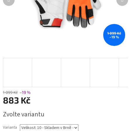
1 099 Kč
–19 %
1 099 Kč
–19 %
883 Kč
Měrná
Zvolte variantu
cena:
Varianta