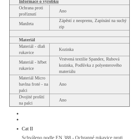
Informace o výrobku
Ochrana proti
Ano
proříznutí
Zápěstí z neoprenu, Zapínání na suchý
Manžeta
zip
Materiál
Materiál - dlaň
Kozinka
rukavice
Vrstvená textilie Spandex, Rubová
Materiál - hřbet
kozinka, Podšívka z polyesterového
rukavice
materiálu
Materiál Micro
bavlna froté - na
Ano
palci
Dvojité prošití
Ano
na palci
Cat II
Schváleno podle EN 388 - Ochranné rukavice proti