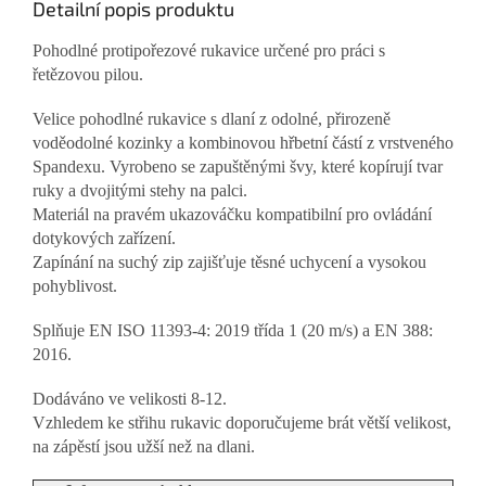
Detailní popis produktu
Pohodlné protipořezové rukavice určené pro práci s
řetězovou pilou.
Velice pohodlné rukavice s dlaní z odolné, přirozeně
voděodolné kozinky a kombinovou hřbetní částí z vrstveného
Spandexu. Vyrobeno se zapuštěnými švy, které kopírují tvar
ruky a dvojitými stehy na palci.
Materiál na pravém ukazováčku kompatibilní pro ovládání
dotykových zařízení.
Zapínání na suchý zip zajišťuje těsné uchycení a vysokou
pohyblivost.
Splňuje EN ISO 11393-4: 2019 třída 1 (20 m/s) a EN 388:
2016.
Dodáváno ve velikosti 8-12.
Vzhledem ke střihu rukavic doporučujeme brát větší velikost,
na zápěstí jsou užší než na dlani.