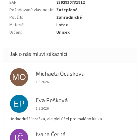
EAN
:
7392930731912
Požadované vlastnosti
:
Zateplené
Použití
:
Zahradnické
Materiál
:
Latex
Určení
:
Unisex
Michaela Ocaskova
MO
Hodnocení obchodu je 5 z 5 hvězdiček.
1.8.2026
Eva Pešková
EP
Hodnocení obchodu je 5 z 5 hvězdiček.
1.8.2026
Jednodušší hračka, ale plní účel pro malého kluka
Ivana Černá
IČ