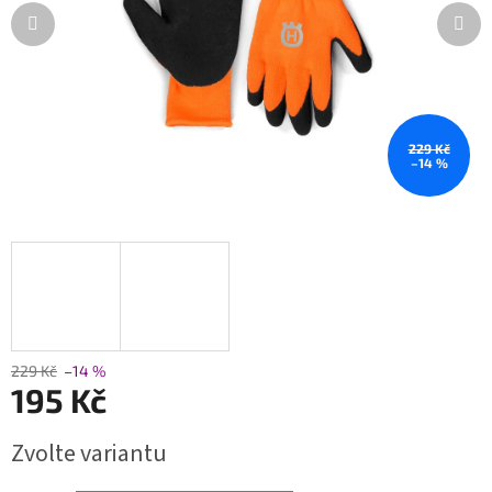
229 Kč
–14 %
229 Kč
–14 %
195 Kč
Měrná
Zvolte variantu
cena: