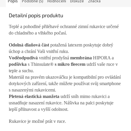
Popis
Podobné (5)
Hodnocení
Diskuze
Značka
Detailní popis produktu
Teplé a pohodlné přiléhavé ochranné zimní rukavice určené
do chladného a vlhkého počasí.
Odolná dlaňová část
potažená latexem poskytuje dobrý
úchop a chrání Vaši vnitřní ruku.
Voděodpudivá
vnitřní prodyšná
membrána
HIPORA a
podšívka
s Thinsulate®
s mikro fleecem
udrží vaše ruce v
teple a suchu.
Materiál na pravém ukazováčku je kompatibilní pro ovládání
dotykových zařízení, takže můžete používat svůj smartphone
s nasazenými rukavicemi.
Pletená elastická manžeta
udrží sníh mimo rukavici a
usnadňuje nasazení rukavice. Nášivka na palci poskytuje
lepší přilnavost a vyšší odolnost.
Rukavice je možné prát v ruce.