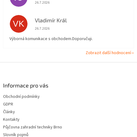
Hodnocení obchodu je 5 z 5 hvězdiček.
26.7.2026
Vladimír Král
VK
Hodnocení obchodu je 5 z 5 hvězdiček.
26.7.2026
Výborná komunikace s obchodem.Doporučuji.
Zobrazit další hodnocení
Z
á
p
a
Informace pro vás
t
Obchodní podmínky
í
GDPR
Články
Kontakty
Půjčovna zahradní techniky Brno
Slovník pojmů