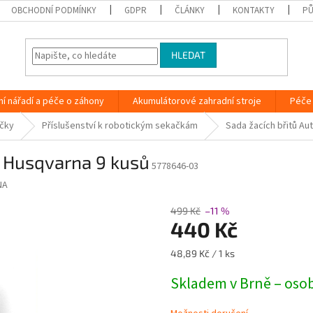
OBCHODNÍ PODMÍNKY
GDPR
ČLÁNKY
KONTAKTY
PŮ
HLEDAT
ní nářadí a péče o záhony
Akumulátorové zahradní stroje
Péče 
čky
Příslušenství k robotickým sekačkám
Sada žacích břitů A
 Husqvarna 9 kusů
5778646-03
NA
499 Kč
–11 %
440 Kč
Měrná
48,89 Kč / 1 ks
cena:
Skladem v Brně – oso