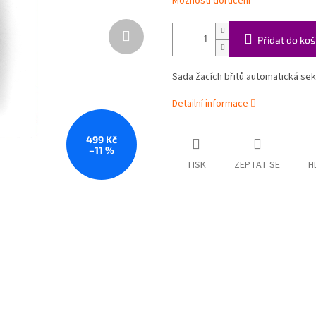
Možnosti doručení
Přidat do koš
Sada žacích břitů automatická se
Detailní informace
499 Kč
–11 %
TISK
ZEPTAT SE
H