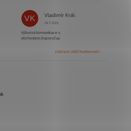
Vladimír Král
VK
 5 z 5 hvězdiček.
Hodnocení obchodu je 5 z 5 hvězdiček.
26.7.2026
Výborná komunikace s
obchodem.Doporučuji.
Zobrazit další hodnocení
ok