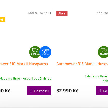
Kód:
9705267-11
Kód:
97
Akce
ej
Z
37 999
Kč
ZDARMA
D
ZDARMA
–30 %
A
wer 310 Mark II Husqvarna
Automower 315 Mark II Husq
R
M
Skladem v Brně 
A
kladem v Brně – osobní odběr ihned
Průměrné
odb
hodnocení
produktu
90 Kč
32 990 Kč
Do košíku
Do 
je
5,0
z
5