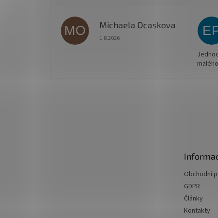
Michaela Ocaskova
MO
E
Hodnocení obchodu je 5 z 5 hvězdiček.
1.8.2026
Jednodu
malého
Z
á
p
a
t
Informac
í
Obchodní 
GDPR
Články
Kontakty