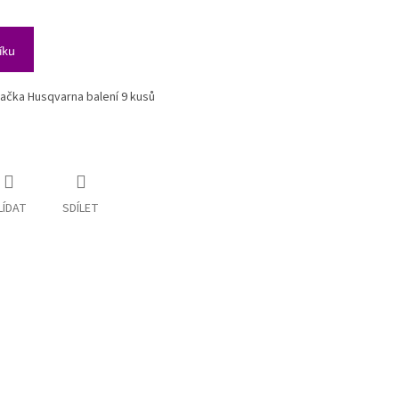
íku
kačka Husqvarna balení 9 kusů
LÍDAT
SDÍLET