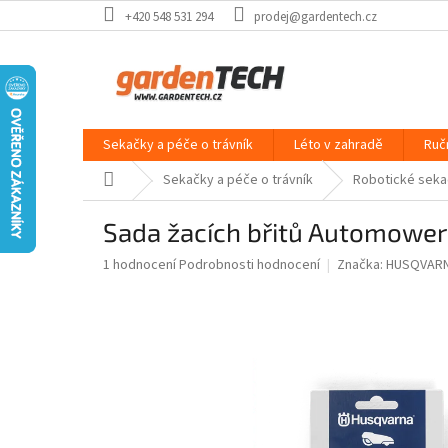
Přejít
+420 548 531 294
prodej@gardentech.cz
na
obsah
Sekačky a péče o trávník
Léto v zahradě
Ruč
Domů
Sekačky a péče o trávník
Robotické seka
Sada žacích břitů Automower
Průměrné
1 hodnocení
Podrobnosti hodnocení
Značka:
HUSQVAR
hodnocení
produktu
je
5,0
z
5
hvězdiček.