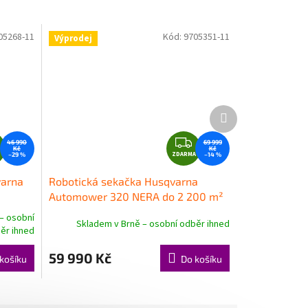
05268-11
Kód:
9705351-11
Výprodej
Další
produkt
Z
Z
46 990
69 999
Kč
Kč
D
ZDARMA
D
–29 %
–14 %
A
A
varna
Robotická sekačka Husqvarna
R
R
Automower 320 NERA do 2 200 m²
M
M
– osobní
A
A
Skladem v Brně – osobní odběr ihned
ěr ihned
59 990 Kč
košíku
Do košíku