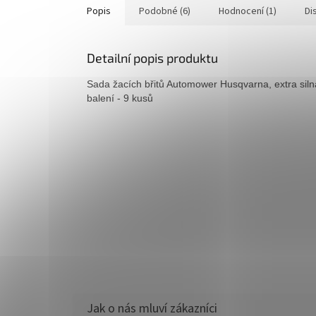
Popis
Podobné (6)
Hodnocení (1)
Di
Detailní popis produktu
Sada žacích břitů Automower Husqvarna, extra siln
balení - 9 kusů