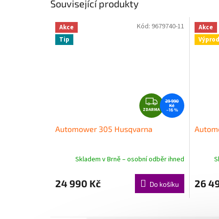
Související produkty
Kód:
9679740-11
Akce
Akce
Tip
Výprod
Z
29 990
Kč
ZDARMA
D
–16 %
A
Automower 305 Husqvarna
Automo
R
M
A
Skladem v Brně – osobní odběr ihned
S
24 990 Kč
26 4
Do košíku