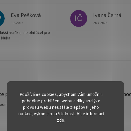
Eva Pešková
Ivana Černá
P
IČ
Hodnocení obchodu je 5 z 5 hvězdiček.
Hodnocení obchodu je
1.8.2026
26.7.2026
šší hračka, ale plní účel pro
 kluka
e pro vás
Kontakt
Facebo
Používáme cookies, abychom Vám umožnili
pohodlné prohlížení webu a díky analýze
podmínky
prodej
@
gardentech.cz
provozu webu neustále zlepšovali jeho
funkce, výkon a použitelnost. Více informací
+420 548 531 294
zde
.
+420 777 228 328