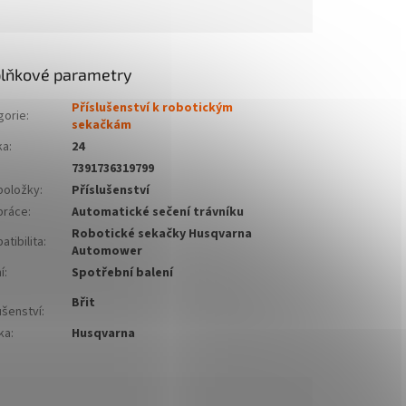
lňkové parametry
Příslušenství k robotickým
gorie
:
sekačkám
ka
:
24
7391736319799
položky
:
Příslušenství
práce
:
Automatické sečení trávníku
Robotické sekačky Husqvarna
tibilita
:
Automower
í
:
Spotřební balení
Břit
ušenství
:
ka
:
Husqvarna