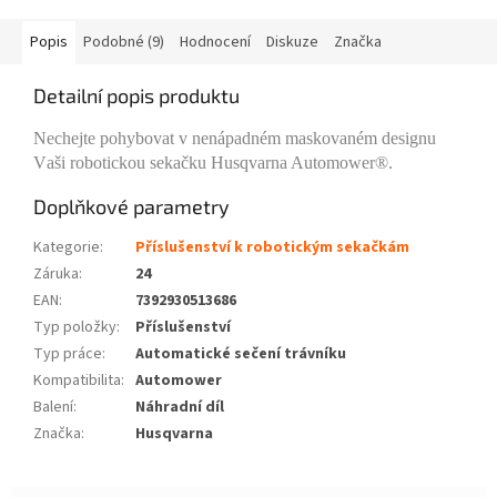
Popis
Podobné (9)
Hodnocení
Diskuze
Značka
Detailní popis produktu
Nechejte pohybovat v nenápadném maskovaném designu
V
aši robotickou sekačku Husqvarna Automower®.
Doplňkové parametry
Kategorie
:
Příslušenství k robotickým sekačkám
Záruka
:
24
EAN
:
7392930513686
Typ položky
:
Příslušenství
Typ práce
:
Automatické sečení trávníku
Kompatibilita
:
Automower
Balení
:
Náhradní díl
Značka
:
Husqvarna