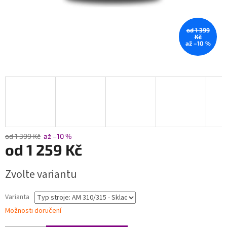
od 1 399
Kč
až –10 %
od 1 399 Kč
až –10 %
od
1 259 Kč
Měrná
Zvolte variantu
cena:
Varianta
Možnosti doručení