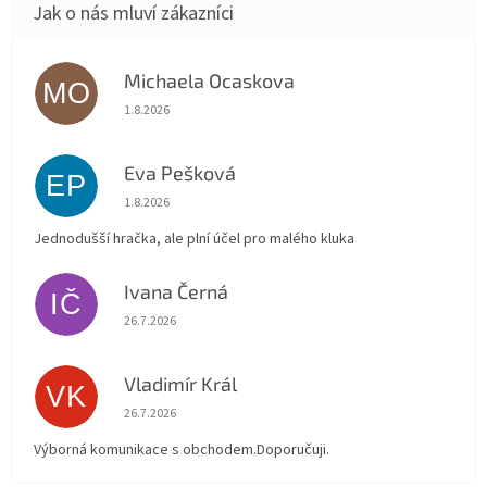
Michaela Ocaskova
MO
Hodnocení obchodu je 5 z 5 hvězdiček.
1.8.2026
Eva Pešková
EP
Hodnocení obchodu je 5 z 5 hvězdiček.
1.8.2026
Jednodušší hračka, ale plní účel pro malého kluka
Ivana Černá
IČ
Hodnocení obchodu je 5 z 5 hvězdiček.
26.7.2026
Vladimír Král
VK
Hodnocení obchodu je 5 z 5 hvězdiček.
26.7.2026
Výborná komunikace s obchodem.Doporučuji.