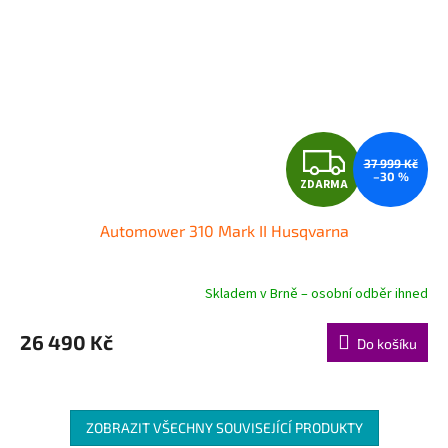
Z
37 999 Kč
–30 %
ZDARMA
D
Automower 310 Mark II Husqvarna
A
R
Skladem v Brně – osobní odběr ihned
M
26 490 Kč
Do košíku
A
ZOBRAZIT VŠECHNY SOUVISEJÍCÍ PRODUKTY