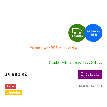
Z
29 990 Kč
–16 %
ZDARMA
D
Automower 305 Husqvarna
A
R
Skladem v Brně – osobní odběr ihned
M
24 990 Kč
Do košíku
A
Kód:
9705267-11
Akce
Výprodej