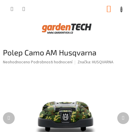
Přejít
NÁKUP
na
obsah
KOŠÍK
Polep Camo AM Husqvarna
Průměrné
Neohodnoceno
Podrobnosti hodnocení
Značka:
HUSQVARNA
hodnocení
produktu
je
0,0
z
5
hvězdiček.