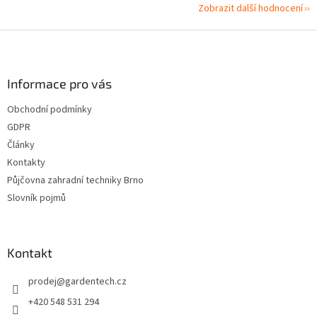
Zobrazit další hodnocení
Z
á
p
a
Informace pro vás
t
Obchodní podmínky
í
GDPR
Články
Kontakty
Půjčovna zahradní techniky Brno
Slovník pojmů
Kontakt
prodej
@
gardentech.cz
+420 548 531 294