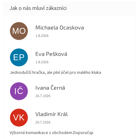
Michaela Ocaskova
MO
Hodnocení obchodu je 5 z 5 hvězdiček.
1.8.2026
Eva Pešková
EP
Hodnocení obchodu je 5 z 5 hvězdiček.
1.8.2026
Jednodušší hračka, ale plní účel pro malého kluka
Ivana Černá
IČ
Hodnocení obchodu je 5 z 5 hvězdiček.
26.7.2026
Vladimír Král
VK
Hodnocení obchodu je 5 z 5 hvězdiček.
26.7.2026
Výborná komunikace s obchodem.Doporučuji.