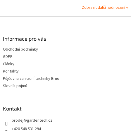
Zobrazit další hodnocení
Z
á
p
a
Informace pro vás
t
Obchodní podmínky
í
GDPR
Články
Kontakty
Půjčovna zahradní techniky Brno
Slovník pojmů
Kontakt
prodej
@
gardentech.cz
+420 548 531 294