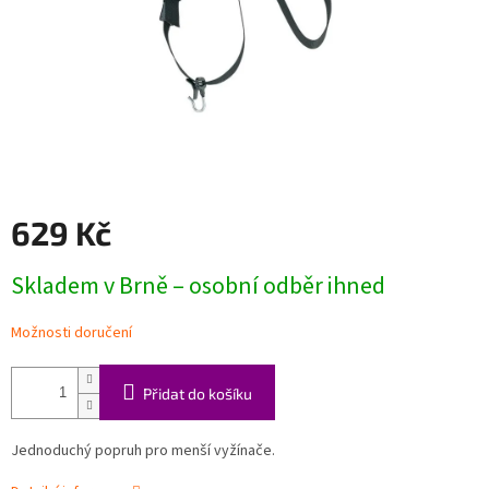
629 Kč
Měrná
Skladem v Brně – osobní odběr ihned
cena:
Možnosti doručení
Přidat do košíku
Jednoduchý popruh pro menší vyžínače.