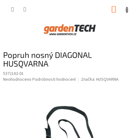
Přejít
NÁKUP
na
obsah
KOŠÍK
Popruh nosný DIAGONAL
HUSQVARNA
5372162-01
Průměrné
Neohodnoceno
Podrobnosti hodnocení
Značka:
HUSQVARNA
hodnocení
produktu
je
0,0
z
5
hvězdiček.