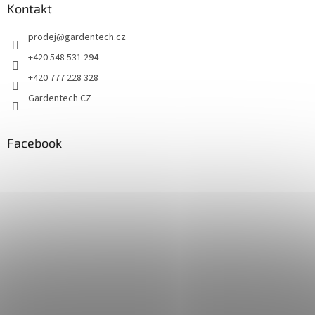
u
Kontakt
prodej
@
gardentech.cz
+420 548 531 294
+420 777 228 328
Gardentech CZ
Facebook