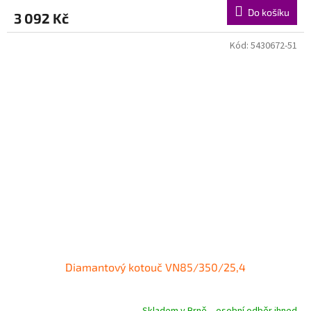
Do košíku
3 092 Kč
Kód:
5430672-51
Diamantový kotouč VN85/350/25,4
Skladem v Brně – osobní odběr ihned