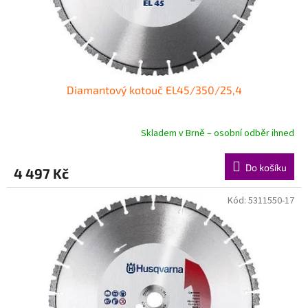
u
k
t
ů
Diamantový kotouč EL45/350/25,4
Skladem v Brně – osobní odběr ihned
Do košíku
4 497 Kč
Kód:
5311550-17