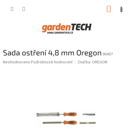
Přejít
NÁKUP
na
obsah
KOŠÍK
Sada ostření 4,8 mm Oregon
90407
Průměrné
Neohodnoceno
Podrobnosti hodnocení
Značka:
OREGON
hodnocení
produktu
je
0,0
z
5
hvězdiček.