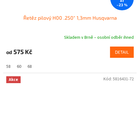
až
–23 %
Řetěz pilový H00 .250" 1,3mm Husqvarna
Skladem v Brně – osobní odběr ihned
575 Kč
od
DETAIL
58
60
68
Kód:
5816431-72
Akce