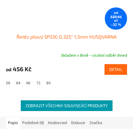
od
529 Kč
až
–32 %
Řetěz pilový SP33G 0,325" 1,3mm HUSQVARNA
Skladem v Brně – osobní odběr ihned
Průměrné
hodnocení
produktu
456 Kč
od
DETAIL
je
5,0
56
64
66
72
80
z
5
hvězdiček.
ZOBRAZIT VŠECHNY SOUVISEJÍCÍ PRODUKTY
Popis
Podobné (6)
Hodnocení
Diskuze
Značka