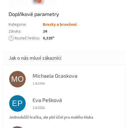
Doplňkové parametry
Kategorie
:
Brusky a broušení
Záruka
:
24
?
Rozteč řetězu
:
0,325"
Michaela Ocaskova
MO
Hodnocení obchodu je 5 z 5 hvězdiček.
1.8.2026
Eva Pešková
EP
Hodnocení obchodu je 5 z 5 hvězdiček.
1.8.2026
Jednodušší hračka, ale plní účel pro malého kluka