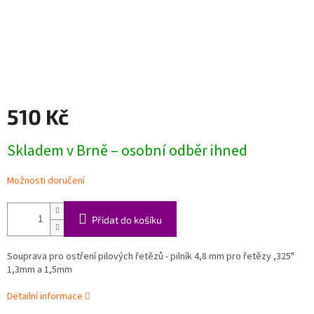
510 Kč
Měrná
Skladem v Brně – osobní odběr ihned
cena:
Možnosti doručení
Přidat do košíku
Souprava pro ostření pilových řetězů - pilník 4,8 mm pro řetězy ,325"
1,3mm a 1,5mm
Detailní informace