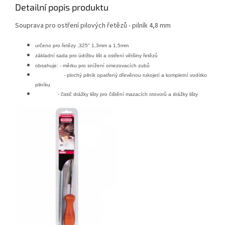
Detailní popis produktu
Souprava pro ostření pilových řetězů - pilník 4,8 mm
určeno pro řetězy ,325" 1,3mm a 1,5mm
základní sada pro údržbu lišt a ostření většiny řetězů
obsahuje:
- měrku pro snížení omezovacích zubů
- plochý pilník opatřený dřevěnou rukojetí a kompletní vodítko
pilníku
- čistič drážky lišty pro čištění mazacích otovorů a drážky lišty