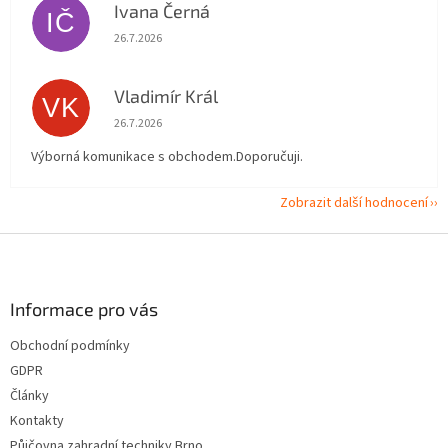
Ivana Černá
IČ
Hodnocení obchodu je 5 z 5 hvězdiček.
26.7.2026
Vladimír Král
VK
Hodnocení obchodu je 5 z 5 hvězdiček.
26.7.2026
Výborná komunikace s obchodem.Doporučuji.
Zobrazit další hodnocení
Z
á
p
a
Informace pro vás
t
Obchodní podmínky
í
GDPR
Články
Kontakty
Půjčovna zahradní techniky Brno