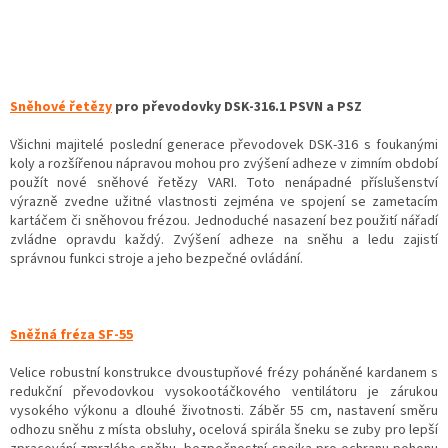
Sněhové řetězy
pro převodovky DSK-316.1 PSVN a PSZ
Všichni majitelé poslední generace převodovek DSK-316 s foukanými
koly a rozšířenou nápravou mohou pro zvýšení adheze v zimním období
použít nové sněhové řetězy VARI. Toto nenápadné příslušenství
výrazně zvedne užitné vlastnosti zejména ve spojení se zametacím
kartáčem či sněhovou frézou. Jednoduché nasazení bez použití nářadí
zvládne opravdu každý. Zvýšení adheze na sněhu a ledu zajistí
správnou funkci stroje a jeho bezpečné ovládání.
Sněžná fréza SF-55
Velice robustní konstrukce dvoustupňové frézy poháněné kardanem s
redukční převodovkou vysokootáčkového ventilátoru je zárukou
vysokého výkonu a dlouhé životnosti. Záběr 55 cm, nastavení směru
odhozu sněhu z místa obsluhy, ocelová spirála šneku se zuby pro lepší