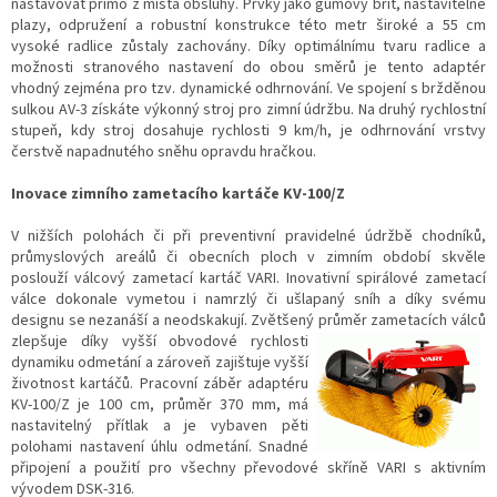
nastavovat přímo z místa obsluhy. Prvky jako gumový břit, nastavitelné
plazy, odpružení a robustní konstrukce této metr široké a 55 cm
vysoké radlice zůstaly zachovány. Díky optimálnímu tvaru radlice a
možnosti stranového nastavení do obou směrů je tento adaptér
vhodný zejména pro tzv. dynamické odhrnování. Ve spojení s bržděnou
sulkou AV-3 získáte výkonný stroj pro zimní údržbu. Na druhý rychlostní
stupeň, kdy stroj dosahuje rychlosti 9 km/h, je odhrnování vrstvy
čerstvě napadnutého sněhu opravdu hračkou.
Inovace zimního zametacího kartáče KV-100/Z
V nižších polohách či při preventivní pravidelné údržbě chodníků,
průmyslových areálů či obecních ploch v zimním období skvěle
poslouží válcový zametací kartáč VARI. Inovativní spirálové zametací
válce dokonale vymetou i namrzlý či ušlapaný sníh a díky svému
designu se nezanáší a neodskakují. Zvětšený průměr zametacích
válců
zlepšuje díky vyšší obvodové rychlosti
dynamiku odmetání a zároveň zajištuje vyšší
životnost kartáčů. Pracovní záběr adaptéru
KV-100/Z je 100 cm, průměr 370 mm, má
nastavitelný přítlak a je vybaven pěti
polohami nastavení úhlu odmetání. Snadné
připojení a použití pro všechny převodové skříně VARI s aktivním
vývodem DSK-316.