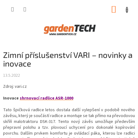
Přejít
NÁKUP
na
obsah
KOŠÍK
Zimní příslušenství VARI – novinky a
inovace
13.5.2022
Zdroj: vari.cz
Inovace
shrnovací radlice ASR-1000
Tato špičková radlice letos dostala další vylepšení v podobě nového
závěsu, který je součástí radlice a montuje se tak přímo na převodovou
skříň malotraktoru DSK-317. Tento nový závěs umožňuje především
přepravní polohu a tzv. plovoucí uchycení pro dokonalé kopírování
povrchu. Dalším prvkem komfortu je ovládací páka, kterou lze radlici