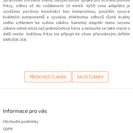
zpracování zmrzlého sněhu, bezpečnostní spojka pro ochranu pohonu
frézy, odhoz až do vzdálenosti 10 metrů. Vyšší cena adaptéru je
vyvážena poctivou konstrukcí bez kompromisu, použitím vysoce
kvalitních komponentů a vysokou efektivitou odhozů různé kvality
sněhu vzhledem ke svému záběru. Samotný adaptér mimo sezonu
zabere méně místa než jednoúčelová fréza a nemusíte se také starat o
další motor. Sněžnou frézu lze připojit ke všem převodovým skříním
VARI DSK-316.
PŘEDCHOZÍ ČLÁNEK
DALŠÍ ČLÁNEK
Z
á
p
a
Informace pro vás
t
Obchodní podmínky
í
GDPR