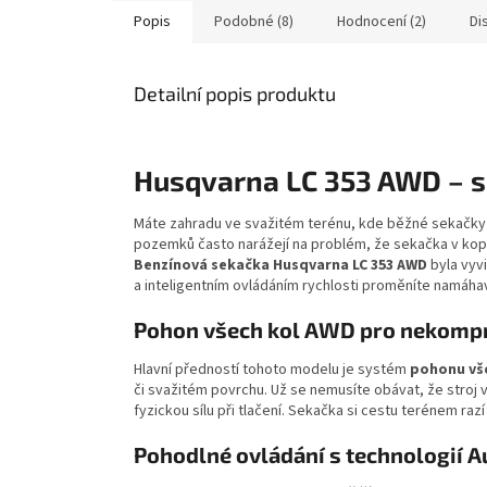
Popis
Podobné (8)
Hodnocení (2)
Di
Detailní popis produktu
Husqvarna LC 353 AWD – s
Máte zahradu ve svažitém terénu, kde běžné sekačky pro
pozemků často narážejí na problém, že sekačka v kopc
Benzínová sekačka Husqvarna LC 353 AWD
byla vyv
a inteligentním ovládáním rychlosti proměníte namáhavo
Pohon všech kol AWD pro nekompr
Hlavní předností tohoto modelu je systém
pohonu vše
či svažitém povrchu. Už se nemusíte obávat, že stroj
fyzickou sílu při tlačení. Sekačka si cestu terénem raz
Pohodlné ovládání s technologií 