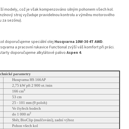
ěžší modely, což je však kompenzováno silným pohonem všech kol.
zínový stroj vyžaduje pravidelnou kontrolu a výměnu motorového
u za sezónu).
ol doporučujeme speciální olej
Husqvarna 10W-30 4T AWD
.
sqvarna a pracovní rukavice Functional zvýší váš komfort při práci.
starty doporučujeme alkylátové palivo
Aspen 4
.
chnické parametry
Husqvarna HS 166AP
2,75 kW při 2 900 ot./min
3
166 cm
53 cm
25 - 101 mm (9 poloh)
Ve čtyřech bodech
2
do 1 000 m
Sběr, BioClip (mulčování), zadní výhoz
Pohon všech kol