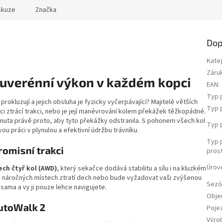
skuze
Značka
Dop
Kate
Záru
uverénní výkon v každém kopci
EAN
:
Typ 
kluzují a jejich obsluha je fyzicky vyčerpávající? Majitelé větších
Typ 
i ztrácí trakci, nebo je její manévrování kolem překážek těžkopádné.
inuta právě proto, aby tyto překážky odstranila. S pohonem všech kol
Typ 
u práci v plynulou a efektivní údržbu trávníku.
Typ 
omisní trakci
pros
Úrov
ch čtyř kol (AWD)
, který sekačce dodává stabilitu a sílu i na kluzkém
 v náročných místech ztratí dech nebo bude vyžadovat vaši zvýšenou
Sezó
í sama a vy ji pouze lehce navigujete.
Obje
AutoWalk 2
Poje
Výro