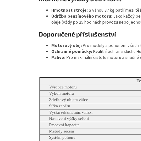
Hmotnost stroje:
S váhou 37 kg patří mezi t
Údržba benzínového motoru:
Jako každý ben
oleje (vždy po 25 hodinách provozu nebo jedno
Doporučené příslušenství
Motorový olej:
Pro modely s pohonem všech k
Ochranné pomůcky:
Kvalitní ochrana sluchu Hu
Palivo:
Pro maximální čistotu motoru a snadné 
Te
Výrobce motoru
Výkon motoru
Zdvihový objem válce
Šířka záběru
Výška sekání, min. - max.
Nastavení výšky sečení
Pracovní kapacita
Metody sečení
Systém pohonu