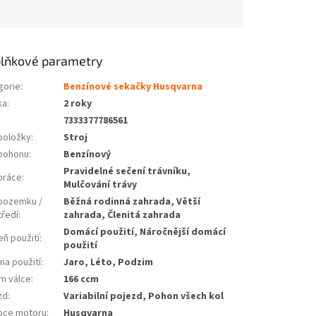
lňkové parametry
gorie
:
Benzínové sekačky Husqvarna
ka
:
2 roky
7333377786561
položky
:
Stroj
pohonu
:
Benzínový
Pravidelné sečení trávníku,
práce
:
Mulčování trávy
pozemku /
Běžná rodinná zahrada, Větší
tředí
:
zahrada, Členitá zahrada
Domácí použití, Náročnější domácí
eň použití
:
použití
na použití
:
Jaro, Léto, Podzim
m válce
:
166 ccm
zd
:
Variabilní pojezd, Pohon všech kol
bce motoru
:
Husqvarna