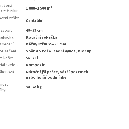
ručená
1 000–1 500 m²
a trávníku
:
avení výšky
Centrální
ní
:
a záběru
:
49–53 cm
sekačky
:
Rotační sekačka
a sečení
:
Běžný střih 25–75 mm
ce sečení
:
Sběr do koše, Zadní výhoz, BioClip
m koše
:
56–70 l
iál skeletu
:
Kompozit
ýkonová
Náročnější práce, větší pozemek
:
nebo horší podmínky
nost
38–45 kg
čky
: