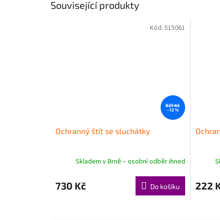
Související produkty
Kód:
515061
837 Kč
–12 %
Ochranný štít se sluchátky
Ochran
Skladem v Brně – osobní odběr ihned
S
730 Kč
222 
Do košíku