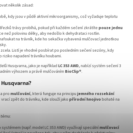
ovat několik zásad:
bě, kdy jsou v půdě aktivní mikroorganismy, což vyžaduje teplotu
odřezků trávy probíhá, pokud při každém sečení zkrátíte
pouze jednu
ce než polovinu délky, aby nedošlo k dehydrataci rostlin.
 nafoukat na trávník, kde ho sekačka vybavená mulčovací jednotkou
sky.
zcela. Listí je vhodné posbírat po posledním sečení sezóny, kdy
lo riziko napadení trávníku houbami.
elů Husqvarna, jako je například
LC 353 AWD
, nabízí systém sečení 3
, zadním výhozem a právě mulčováním
BioClip®
.
k Husqvarna?
na pro
mulčování
, která funguje na principu
jemného rozsekání
 vrací zpět do trávníku, kde slouží jako
přírodní hnojivo
bohaté na
stému:
systémem (např. model LC 353 AWD) využívají speciální
mulčovací