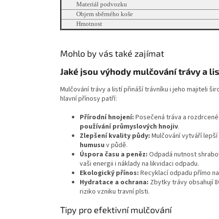
Materiál podvozku
Objem sběrného koše
Hmotnost
Mohlo by vás také zajímat
Jaké jsou výhody mulčování trávy a lis
Mulčování trávy a listí přináší trávníku i jeho majiteli
hlavní přínosy patří:
Přírodní hnojení:
Posečená tráva a rozdrcené l
používání průmyslových hnojiv
.
Zlepšení kvality půdy:
Mulčování vytváří lepší
humusu
v půdě.
Úspora času a peněz:
Odpadá nutnost shrabová
vaši energii i náklady na likvidaci odpadu.
Ekologický přínos:
Recyklací odpadu přímo na 
Hydratace a ochrana:
Zbytky trávy obsahují 8
riziko vzniku travní plsti.
Tipy pro efektivní mulčování