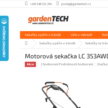
Přejít
+420 548 531 294
prodej@gardentech.cz
na
obsah
Sekačky a péče o trávník
Léto v zahradě
Ruč
Domů
Sekačky a péče o trávník
Sekačky na trá
Motorová sekačka LC 353AW
Průměrné
2 hodnocení
Podrobnosti hodnocení
Značka
Akce
hodnocení
produktu
je
5,0
z
5
hvězdiček.