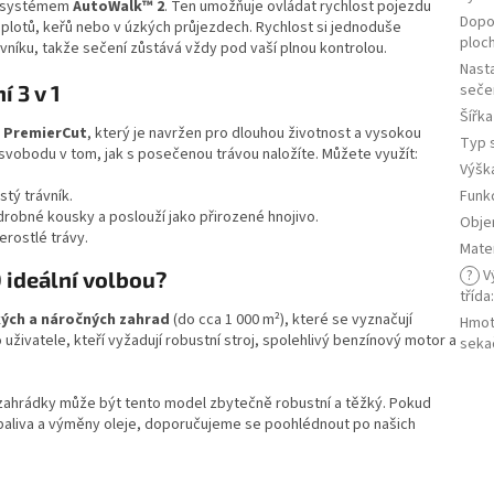
en systémem
AutoWalk™ 2
. Ten umožňuje ovládat rychlost pojezdu
Dopo
plotů, keřů nebo v úzkých průjezdech. Rychlost si jednoduše
ploch
níku, takže sečení zůstává vždy pod vaší plnou kontrolou.
Nast
seče
 3 v 1
Šířk
u
PremierCut
, který je navržen pro dlouhou životnost a vysokou
Typ 
svobodu v tom, jak s posečenou trávou naložíte. Můžete využít:
Výšk
Funk
stý trávník.
drobné kousky a poslouží jako přirozené hnojivo.
Obje
erostlé trávy.
Mater
?
V
 ideální volbou?
třída
kých a náročných zahrad
(do cca 1 000 m²), které se vyznačují
Hmot
ivatele, kteří vyžadují robustní stroj, spolehlivý benzínový motor a
seka
zahrádky může být tento model zbytečně robustní a těžký. Pokud
paliva a výměny oleje, doporučujeme se poohlédnout po našich