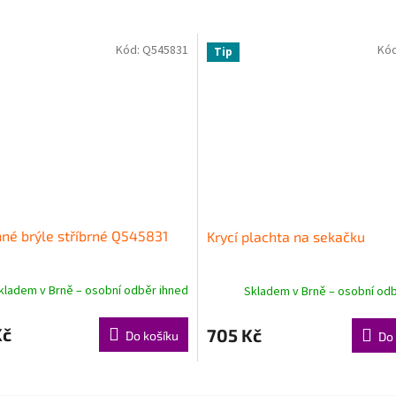
M
Kód:
Q545831
Kó
Tip
A
né brýle stříbrné Q545831
Krycí plachta na sekačku
kladem v Brně – osobní odběr ihned
Skladem v Brně – osobní odb
Kč
705 Kč
Do košíku
Do 