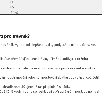
Ocel
65 l
37 kg
tí pro trávník?
 širokou škálu výhod, od zlepšení kvality půdy až po úsporu času. Mezi
istí se přeměňují na cenné živiny, čímž se
snižuje potřeba
 prostředí pro užitečné mikroorganismy a přispívá k
větší vrstvě
ní, odstraňování nebo kompostování zbytků trávy a listí, což šetří
zahradě nezatěžujete již tak přeplněné skládky.
0 až 85 % vody, rychle se rozkládají a při správném postupu nehrozí