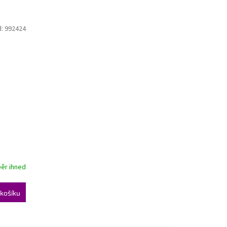
d:
992424
ěr ihned
košíku