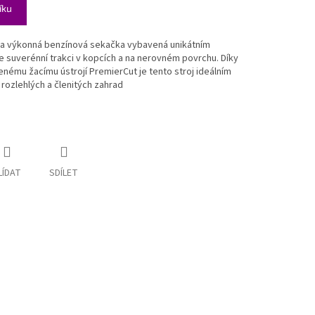
íku
 a výkonná benzínová sekačka vybavená unikátním
e suverénní trakci v kopcích a na nerovném povrchu
. Díky
ílenému žacímu ústrojí PremierCut je tento stroj ideálním
rozlehlých a členitých zahrad
LÍDAT
SDÍLET