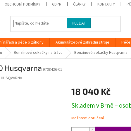
OBCHODNÍ PODMÍNKY
GDPR
ČLÁNKY
KONTAKTY
PŮ
HLEDAT
ní nářadí a péče o záhony
Akumulátorové zahradní stroje
Péče 
vu
Benzínové sekačky na trávu
Benzínové sekačky Husqvarna
D Husqvarna
9708426-01
:
HUSQVARNA
18 040 Kč
Měrná
Skladem v Brně – oso
cena:
Možnosti doručení