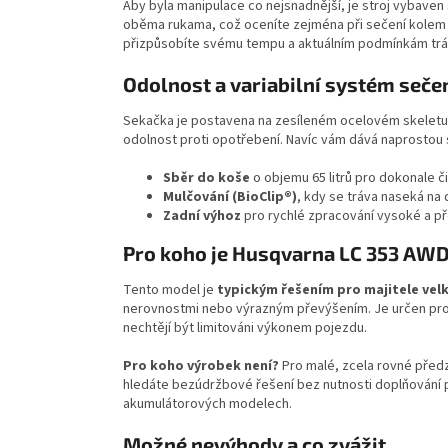
Aby byla manipulace co nejsnadnější, je stroj vybav
oběma rukama, což oceníte zejména při sečení kolem 
přizpůsobíte svému tempu a aktuálním podmínkám tráv
Odolnost a variabilní systém sečení
Sekačka je postavena na zesíleném ocelovém skelet
odolnost proti opotřebení. Navíc vám dává naprostou 
Sběr do koše
o objemu 65 litrů pro dokonale či
Mulčování (BioClip®)
, kdy se tráva naseká na 
Zadní výhoz
pro rychlé zpracování vysoké a př
Pro koho je Husqvarna LC 353 AWD
Tento model je
typickým řešením pro majitele vel
nerovnostmi nebo výrazným převýšením. Je určen pro už
nechtějí být limitováni výkonem pojezdu.
Pro koho výrobek není?
Pro malé, zcela rovné před
hledáte bezúdržbové řešení bez nutnosti doplňování 
akumulátorových modelech.
Možné nevýhody a co zvážit