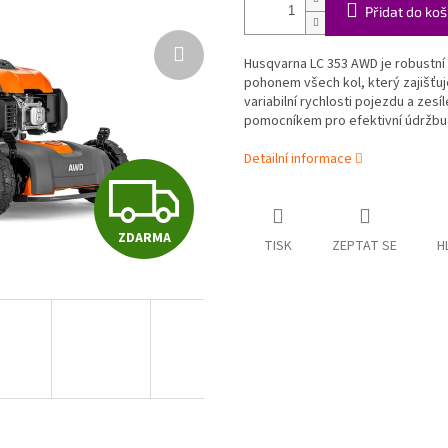
Přidat do koš
Husqvarna LC 353 AWD je robustní
pohonem všech kol, který zajišťuj
variabilní rychlosti pojezdu a zes
pomocníkem pro efektivní údržbu 
Detailní informace
Z
ZDARMA
D
TISK
ZEPTAT SE
H
A
R