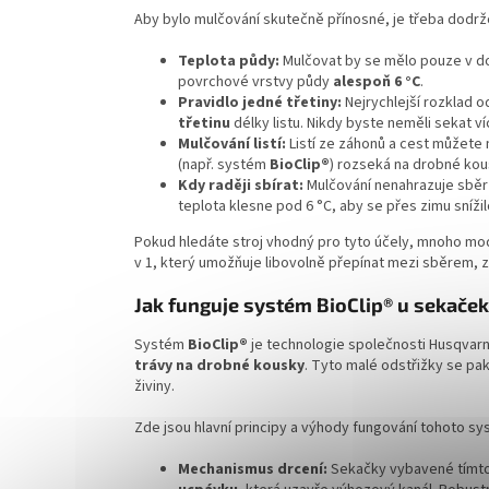
Aby bylo mulčování skutečně přínosné, je třeba dodrž
Teplota půdy:
Mulčovat by se mělo pouze v do
povrchové vrstvy půdy
alespoň 6 °C
.
Pravidlo jedné třetiny:
Nejrychlejší rozklad 
třetinu
délky listu. Nikdy byste neměli sekat ví
Mulčování listí:
Listí ze záhonů a cest můžete
(např. systém
BioClip®
) rozseká na drobné kou
Kdy raději sbírat:
Mulčování nenahrazuje sběr 
teplota klesne pod 6 °C, aby se přes zimu sníži
Pokud hledáte stroj vhodný pro tyto účely, mnoho mod
v 1, který umožňuje libovolně přepínat mezi sběrem
Jak funguje systém BioClip® u sekače
Systém
BioClip®
je technologie společnosti Husqvar
trávy na drobné kousky
. Tyto malé odstřižky se pak
živiny.
Zde jsou hlavní principy a výhody fungování tohoto sy
Mechanismus drcení:
Sekačky vybavené tímto 