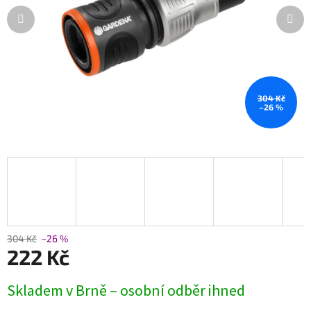
304 Kč
–26 %
304 Kč
–26 %
222 Kč
Měrná
Skladem v Brně – osobní odběr ihned
cena: