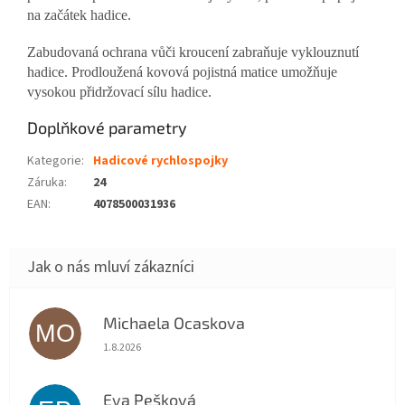
na začátek hadice.
Zabudovaná ochrana vůči kroucení zabraňuje vyklouznutí
hadice. Prodloužená kovová pojistná matice umožňuje
vysokou přidržovací sílu hadice.
Doplňkové parametry
Kategorie
:
Hadicové rychlospojky
Záruka
:
24
EAN
:
4078500031936
Michaela Ocaskova
MO
Hodnocení obchodu je 5 z 5 hvězdiček.
1.8.2026
Eva Pešková