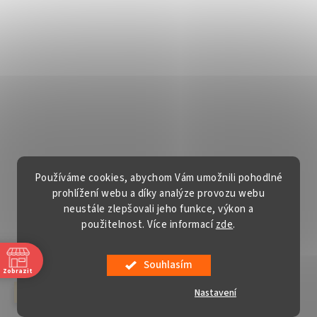
Používáme cookies, abychom Vám umožnili pohodlné
prohlížení webu a díky analýze provozu webu
neustále zlepšovali jeho funkce, výkon a
použitelnost. Více informací
zde
.
Vytvořil Shoptet
Souhlasím
Copyright 2026
Gardentech s.r.o.
. Všechna práva vyhrazena.
Zobrazit
Upravit nastavení cookies
Nastavení
červenec a srpen v sobotu ZAVŘENO