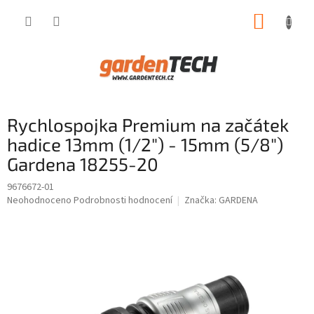
Přejít
NÁKUP
na
obsah
KOŠÍK
Rychlospojka Premium na začátek
hadice 13mm (1/2") - 15mm (5/8")
Gardena 18255-20
9676672-01
Průměrné
Neohodnoceno
Podrobnosti hodnocení
Značka:
GARDENA
hodnocení
produktu
je
0,0
z
5
hvězdiček.