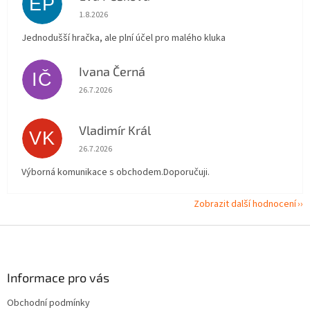
EP
Hodnocení obchodu je 5 z 5 hvězdiček.
1.8.2026
Jednodušší hračka, ale plní účel pro malého kluka
Ivana Černá
IČ
Hodnocení obchodu je 5 z 5 hvězdiček.
26.7.2026
Vladimír Král
VK
Hodnocení obchodu je 5 z 5 hvězdiček.
26.7.2026
Výborná komunikace s obchodem.Doporučuji.
Zobrazit další hodnocení
Z
á
p
a
Informace pro vás
t
Obchodní podmínky
í