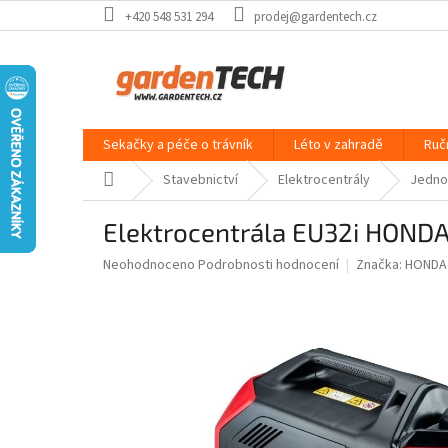
Přejít
+420 548 531 294
prodej@gardentech.cz
na
obsah
Sekačky a péče o trávník
Léto v zahradě
Ruč
Domů
Stavebnictví
Elektrocentrály
Jedno
Elektrocentrála EU32i HONDA
Průměrné
Neohodnoceno
Podrobnosti hodnocení
Značka:
HONDA
hodnocení
produktu
je
0,0
z
5
hvězdiček.