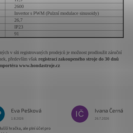
2600
Invertor s PWM (Pulzní modulace sinusoidy)
26,7
IP23
91
ch v síti registrovaných prodejců je možnost prodloužit záruční
ínek, především však
registrací zakoupeného stroje do 30 dnů
mportéra www.hondastroje.cz
Eva Pešková
Ivana Černá
P
IČ
Hodnocení obchodu je 5 z 5 hvězdiček.
Hodnocení obchodu je
1.8.2026
26.7.2026
šší hračka, ale plní účel pro