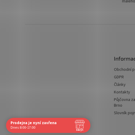
malého
Z
á
p
a
t
Informac
í
Obchodní 
GDPR
Články
Kontakty
Půjčovna za
Brno
Slovník po
Prodejna je nyní zavřena
Navštivte nás osobně
Dnes 8:00-17:00
Skrýt
Čas