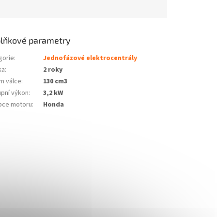
lňkové parametry
gorie
:
Jednofázové elektrocentrály
ka
:
2 roky
m válce
:
130 cm3
upní výkon
:
3,2 kW
bce motoru
:
Honda