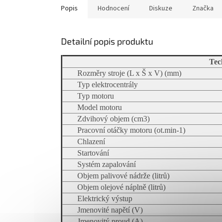
Popis
Hodnocení
Diskuze
Značka
Detailní popis produktu
Tec
Rozměry stroje (L x Š x V) (mm)
Typ elektrocentrály
Typ motoru
Model motoru
Zdvihový objem (cm3)
Pracovní otáčky motoru (ot.min-1)
Chlazení
Startování
Systém zapalování
Objem palivové nádrže (litrů)
Objem olejové náplně (litrů)
Elektrický výstup
Jmenovité napětí (V)
Jmenovitý proud (A)