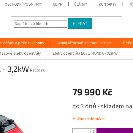
OBCHODNÍ PODMÍNKY
GDPR
ČLÁNKY
KONTAKTY
PŮ
HLEDAT
ní nářadí a péče o záhony
Akumulátorové zahradní stroje
Péče 
fázové elektrocentrály
Elektrocentrála EU32i HONDA - 3,2kW
 - 3,2kW
H720583
79 990 Kč
Měrná
do 3 dnů - skladem na
cena:
Možnosti doručení