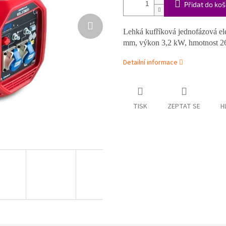
Přidat do koš
Lehká kufříková jednofázová el
mm, výkon 3,2 kW, hmotnost 26
Detailní informace
TISK
ZEPTAT SE
H