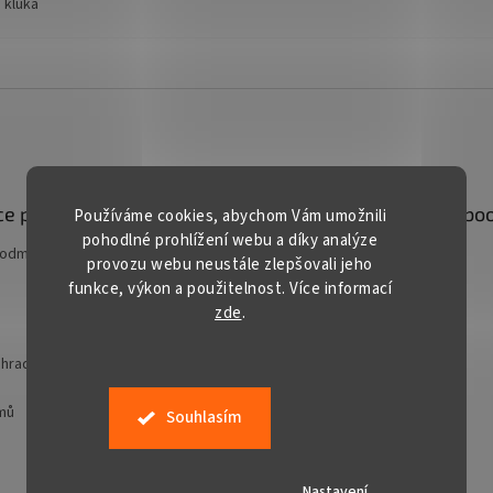
 kluka
e pro vás
Kontakt
Facebo
Používáme cookies, abychom Vám umožnili
pohodlné prohlížení webu a díky analýze
podmínky
prodej
@
gardentech.cz
provozu webu neustále zlepšovali jeho
funkce, výkon a použitelnost. Více informací
+420 548 531 294
zde
.
+420 777 228 328
Gardentech CZ
hradní techniky
jmů
Souhlasím
Nastavení