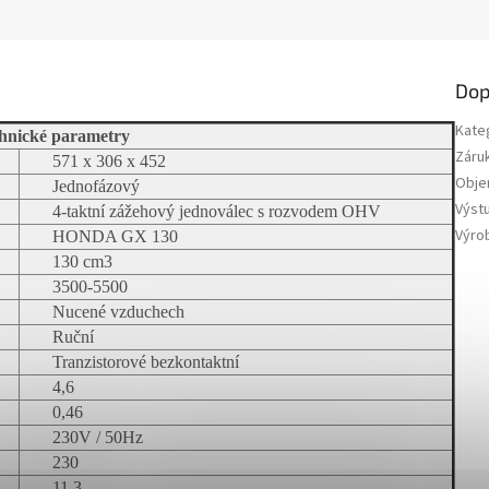
Dop
Kate
hnické parametry
Záru
571 x 306 x 452
Obje
Jednofázový
Výst
4-taktní zážehový jednoválec s rozvodem OHV
Výro
HONDA GX 130
130 cm3
3500-5500
Nucené vzduchech
Ruční
Tranzistorové bezkontaktní
4,6
0,46
230V / 50Hz
230
11,3