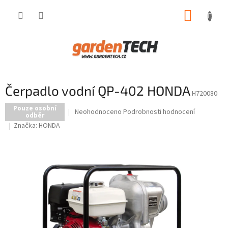
Přejít
NÁKUP
na
obsah
KOŠÍK
Čerpadlo vodní QP-402 HONDA
H720080
Pouze osobní
Průměrné
Neohodnoceno
Podrobnosti hodnocení
odběr
hodnocení
Značka:
HONDA
produktu
je
0,0
z
5
hvězdiček.