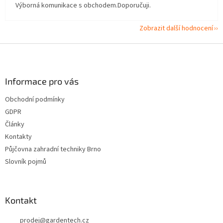
Výborná komunikace s obchodem.Doporučuji.
Zobrazit další hodnocení
Z
á
p
a
Informace pro vás
t
Obchodní podmínky
í
GDPR
Články
Kontakty
Půjčovna zahradní techniky Brno
Slovník pojmů
Kontakt
prodej
@
gardentech.cz