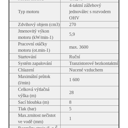
4-taktní zážehový
Typ motoru
jednoválec s rozvodem
OHV
Zdvihový objem (cm3)
270
Jmenovitý výkon
5,9
motoru (kW/min-1)
Pracovní otáčky
max. 3600
motoru (ot.min-1)
Startování
Ruční
Systém zapalování
Tranzistorové bezkontaktní
Chlazení
Nucené vzduchem
Maximální průtok
1 600
(l/min)
Celková výtlačná
28
výška (m)
Sací hloubka (m)
8
Tlak (bar)
5
Max.zrnitost nečistot
1
ve vodě (mm)