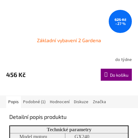
625 Kč
–27 %
Základní vybavení 2 Gardena
do týdne
456 Kč
Do košíku
Popis
Podobné (1)
Hodnocení
Diskuze
Značka
Detailní popis produktu
Technické parametry
Model motoru
GX240