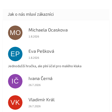
Michaela Ocaskova
MO
Hodnocení obchodu je 5 z 5 hvězdiček.
1.8.2026
Eva Pešková
EP
Hodnocení obchodu je 5 z 5 hvězdiček.
1.8.2026
Jednodušší hračka, ale plní účel pro malého kluka
Ivana Černá
IČ
Hodnocení obchodu je 5 z 5 hvězdiček.
26.7.2026
Vladimír Král
VK
Hodnocení obchodu je 5 z 5 hvězdiček.
26.7.2026