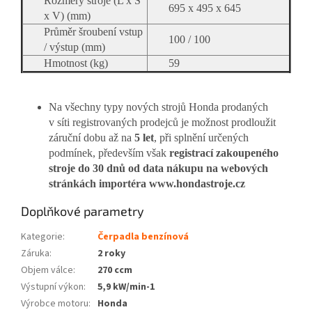
Rozměry stroje (L x Š
695 x 495 x 645
x V) (mm)
Průměr šroubení vstup
100 / 100
/ výstup (mm)
Hmotnost (kg)
59
Na všechny typy nových strojů Honda prodaných
v síti registrovaných prodejců je možnost prodloužit
záruční dobu až na
5 let
, při splnění určených
podmínek, především však
registrací zakoupeného
stroje do 30 dnů od data nákupu na webových
stránkách importéra www.hondastroje.cz
Doplňkové parametry
Kategorie
:
Čerpadla benzínová
Záruka
:
2 roky
Objem válce
:
270 ccm
Výstupní výkon
:
5,9 kW/min-1
Výrobce motoru
:
Honda