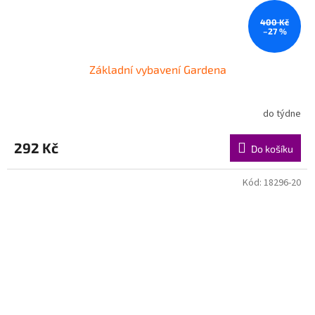
400 Kč
–27 %
Základní vybavení Gardena
do týdne
292 Kč
Do košíku
Kód:
18296-20