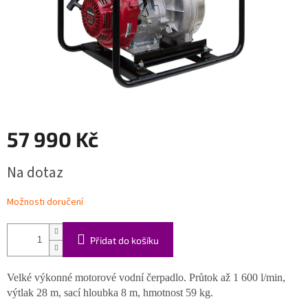
57 990 Kč
Měrná
Na dotaz
cena:
Možnosti doručení
Přidat do košíku
Velké výkonné motorové vodní čerpadlo. Průtok až 1 600 l/min,
výtlak 28 m, sací hloubka 8 m, hmotnost 59 kg.