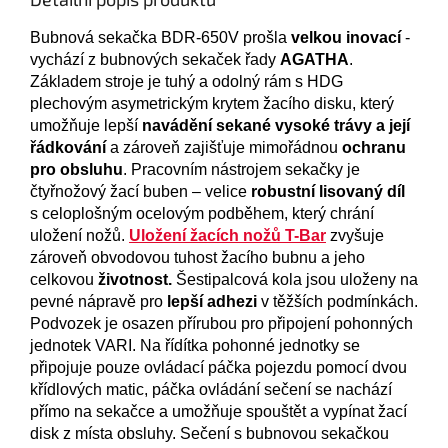
Bubnová sekačka BDR-650V prošla
velkou inovací
-
vychází z bubnových sekaček řady
AGATHA
.
Základem stroje je tuhý a odolný rám s HDG
plechovým asymetrickým krytem žacího disku, který
umožňuje lepší
navádění sekané vysoké trávy a její
řádkování
a zároveň zajišťuje mimořádnou
ochranu
pro obsluhu
. Pracovním nástrojem sekačky je
čtyřnožový žací buben – velice
robustní lisovaný díl
s celoplošným ocelovým podběhem, který chrání
uložení nožů.
Uložení žacích nožů T-Bar
zvyšuje
zároveň obvodovou tuhost žacího bubnu a jeho
celkovou
životnost.
Šestipalcová kola
jsou uloženy na
pevné nápravě pro
lepší adhezi
v těžších podmínkách.
Podvozek je osazen přírubou pro připojení pohonných
jednotek VARI. Na
řídítka pohonné jednotky se
připojuje pouze ovládací páčka pojezdu pomocí dvou
křídlových matic, páčka ovládání sečení se nachází
přímo na sekačce a umožňuje spouštět a vypínat žací
disk z místa obsluhy. Sečení s bubnovou sekačkou