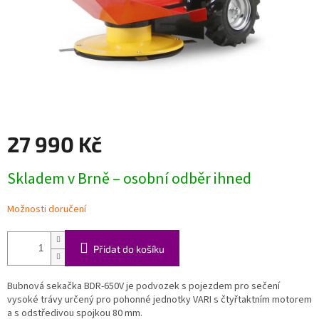
27 990 Kč
Měrná
Skladem v Brně – osobní odběr ihned
cena:
Možnosti doručení
Přidat do košíku
Bubnová sekačka BDR-650V je podvozek s pojezdem pro sečení
vysoké trávy určený pro pohonné jednotky VARI s čtyřtaktním motorem
a s odstředivou spojkou 80 mm.