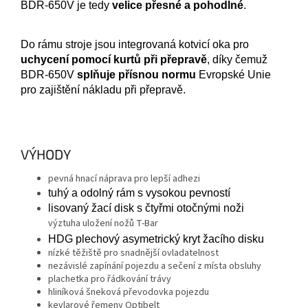
BDR-650V je tedy
velice přesné a pohodlné
.
D
o rámu stroje jsou integrovaná kotvicí oka pro
uchycení pomocí kurtů při přepravě
, díky čemuž
BDR-650V
splňuje přísnou normu
Evropské Unie
pro zajištění nákladu při přepravě.
VÝHODY
pevná hnací náprava pro lepší adhezi
tuhý a odolný rám s vysokou pevností
lisovaný žací disk s čtyřmi otočnými noži
výztuha uložení nožů T-Bar
HDG plechový asymetrický kryt žacího disku
nízké těžiště pro snadnější ovladatelnost
nezávislé zapínání pojezdu a sečení z místa obsluhy
plachetka pro řádkování trávy
hliníková šneková převodovka pojezdu
kevlarové řemeny Optibelt