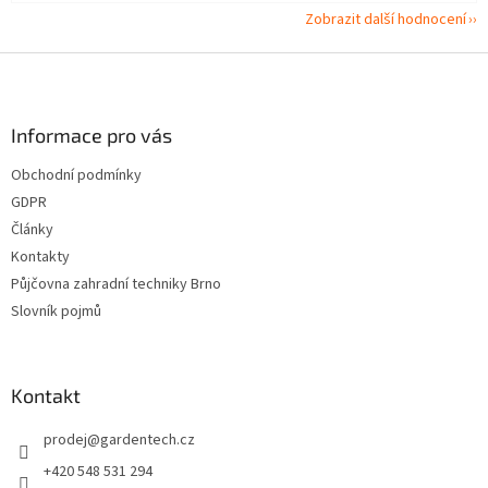
Zobrazit další hodnocení
Z
á
p
a
Informace pro vás
t
Obchodní podmínky
í
GDPR
Články
Kontakty
Půjčovna zahradní techniky Brno
Slovník pojmů
Kontakt
prodej
@
gardentech.cz
+420 548 531 294