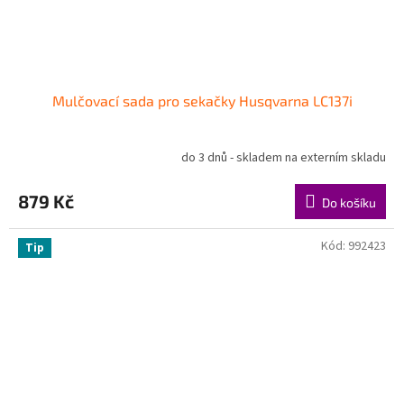
Mulčovací sada pro sekačky Husqvarna LC137i
do 3 dnů - skladem na externím skladu
879 Kč
Do košíku
Kód:
992423
Tip