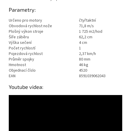
Parametry:
Určeno pro motory
čtyřtaktní
Obvodová rychlost nože
71,8 m/s
Plošný výkon stroje
1 725 m2/hod
Šíře záběru
62,2 cm
Výška sečení
4 cm
Počet rychlostí
1
Pojezdová rychlost
2,37 km/h
Průměr spojky
80 mm
Hmotnost
46 kg
Objednací číslo
4520
EAN
8591039062043
Youtube videa: