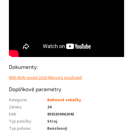
Dokumenty:
BDR-650V model 2020 (Návod k používání)
Doplňkové parametry
Kategorie
:
Bubnové sekačky
Záruka
:
24
EAN
:
8591039062043
Typ položky
:
Stroj
Typ pohonu
:
Benzínový