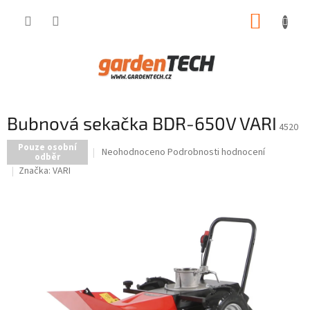
Přejít
NÁKUP
na
obsah
KOŠÍK
Bubnová sekačka BDR-650V VARI
4520
Pouze osobní
Průměrné
Neohodnoceno
Podrobnosti hodnocení
odběr
hodnocení
Značka:
VARI
produktu
je
0,0
z
5
hvězdiček.