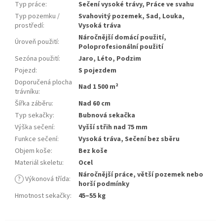
Typ práce
:
Sečení vysoké trávy, Práce ve svahu
Typ pozemku /
Svahovitý pozemek, Sad, Louka,
prostředí
:
Vysoká tráva
Náročnější domácí použití,
Úroveň použití
:
Poloprofesionální použití
Sezóna použití
:
Jaro, Léto, Podzim
Pojezd
:
S pojezdem
Doporučená plocha
Nad 1 500 m²
trávníku
:
Šířka záběru
:
Nad 60 cm
Typ sekačky
:
Bubnová sekačka
Výška sečení
:
Vyšší střih nad 75 mm
Funkce sečení
:
Vysoká tráva, Sečení bez sběru
Objem koše
:
Bez koše
Materiál skeletu
:
Ocel
Náročnější práce, větší pozemek nebo
?
Výkonová třída
:
horší podmínky
Hmotnost sekačky
:
45–55 kg