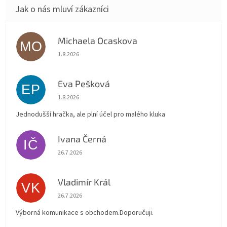
Michaela Ocaskova
MO
Hodnocení obchodu je 5 z 5 hvězdiček.
1.8.2026
Eva Pešková
EP
Hodnocení obchodu je 5 z 5 hvězdiček.
1.8.2026
Jednodušší hračka, ale plní účel pro malého kluka
Ivana Černá
IČ
Hodnocení obchodu je 5 z 5 hvězdiček.
26.7.2026
Vladimír Král
VK
Hodnocení obchodu je 5 z 5 hvězdiček.
26.7.2026
Výborná komunikace s obchodem.Doporučuji.