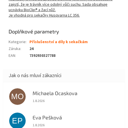
zajistí, že je trávník více odolný vůči suchu. Sada obsahuje
ucpávku BioClip® a žací nůž.
Je vhodná pro sekačky Husqvarna LC 356.
Doplňkové parametry
Kategorie
:
Příslušenství a díly k sekačkám
Záruka
:
24
EAN
:
7392930327788
Michaela Ocaskova
MO
Hodnocení obchodu je 5 z 5 hvězdiček.
1.8.2026
Eva Pešková
EP
Hodnocení obchodu je 5 z 5 hvězdiček.
1.8.2026