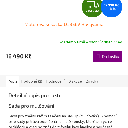
Z
17 990 Kč
–8 %
ZDARMA
D
Motorová sekačka LC 356V Husqvarna
A
R
Skladem v Brně – osobní odběr ihned
M
16 490 Kč
Do košíku
A
Popis
Podobné (2)
Hodnocení
Diskuze
Značka
Detailní popis produktu
Sada pro mulčování
Sada pro změnu režimu sečení na BioClip (mulčování). S pomocí
této sady je tráva posečená na malé kousky, které se rychle
rozkládají a vrací se zpět do trá
vníku jako hnojivo a současně