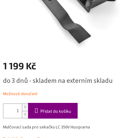
1 199 Kč
Měrná
do 3 dnů - skladem na externím skladu
cena:
Možnosti doručení
Přidat do košíku
Mulčovací sada pro sekačku LC 356V Husqvarna