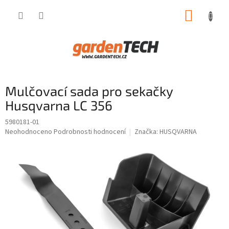
Přejít
NÁKUP
na
obsah
KOŠÍK
Mulčovací sada pro sekačky
Husqvarna LC 356
5980181-01
Průměrné
Neohodnoceno
Podrobnosti hodnocení
Značka:
HUSQVARNA
hodnocení
produktu
je
0,0
z
5
hvězdiček.