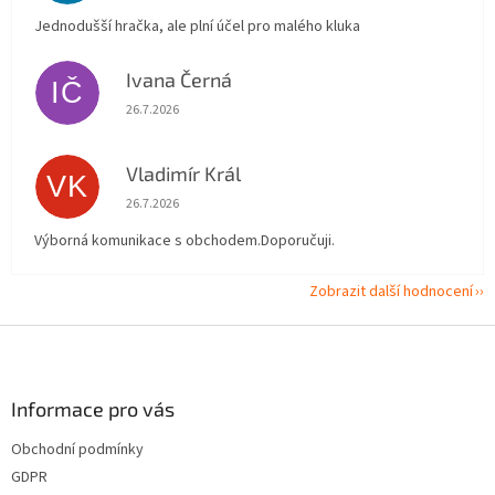
Jednodušší hračka, ale plní účel pro malého kluka
Ivana Černá
IČ
Hodnocení obchodu je 5 z 5 hvězdiček.
26.7.2026
Vladimír Král
VK
Hodnocení obchodu je 5 z 5 hvězdiček.
26.7.2026
Výborná komunikace s obchodem.Doporučuji.
Zobrazit další hodnocení
Z
á
p
a
Informace pro vás
t
Obchodní podmínky
í
GDPR