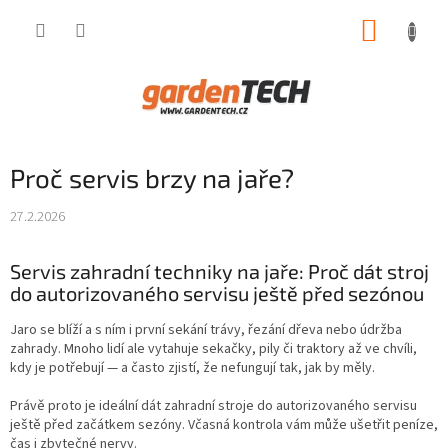
Přejít
NÁKUP
na
obsah
KOŠÍK
Proč servis brzy na jaře?
27.2.2026
Servis zahradní techniky na jaře: Proč dát stroj
do autorizovaného servisu ještě před sezónou
Jaro se blíží a s ním i první sekání trávy, řezání dřeva nebo údržba
zahrady. Mnoho lidí ale vytahuje sekačky, pily či traktory až ve chvíli,
kdy je potřebují — a často zjistí, že nefungují tak, jak by měly.
Právě proto je ideální dát zahradní stroje do autorizovaného servisu
ještě před začátkem sezóny. Včasná kontrola vám může ušetřit peníze,
čas i zbytečné nervy.