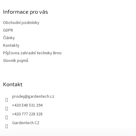
p
a
Informace pro vás
t
Obchodní podmínky
í
GDPR
Články
Kontakty
Půjčovna zahradní techniky Brno
Slovník pojmů
Kontakt
prodej
@
gardentech.cz
+420 548 531 294
+420 777 228 328
Gardentech CZ