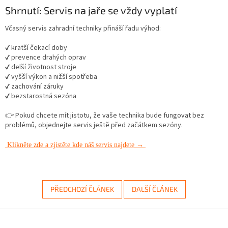
Shrnutí: Servis na jaře se vždy vyplatí
Včasný servis zahradní techniky přináší řadu výhod:
✔ kratší čekací doby
✔ prevence drahých oprav
✔ delší životnost stroje
✔ vyšší výkon a nižší spotřeba
✔ zachování záruky
✔ bezstarostná sezóna
👉 Pokud chcete mít jistotu, že vaše technika bude fungovat bez
problémů, objednejte servis ještě před začátkem sezóny.
Klikněte zde a zjistěte kde náš servis najdete →
PŘEDCHOZÍ ČLÁNEK
DALŠÍ ČLÁNEK
Z
á