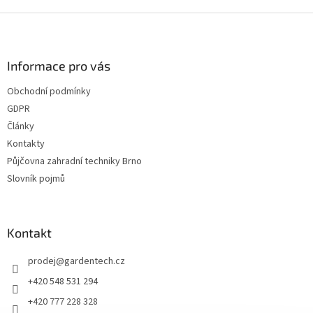
d
o
v
Z
a
á
c
á
n
í
p
í
p
a
Informace pro vás
r
t
v
Obchodní podmínky
í
k
GDPR
y
v
Články
ý
Kontakty
p
Půjčovna zahradní techniky Brno
i
s
Slovník pojmů
u
Kontakt
prodej
@
gardentech.cz
+420 548 531 294
+420 777 228 328