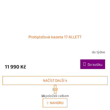
Protiplsťová kazeta 17 ALLETT
do týdne
Do košíku
11 990 Kč
NAČÍST DALŠÍ 4
S
1
2
t
O
r
16
položek celkem
v
á
l
NAHORU
n
á
k