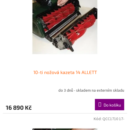
s
u
p
k
r
t
o
ů
d
u
k
t
ů
10-ti nožová kazeta 14 ALLETT
do 3 dnů - skladem na externím skladu
Do košíku
16 890 Kč
Kód:
QCC1710 17-