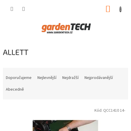
Přejít
NÁKUP
na
obsah
KOŠÍK
ALLETT
Ř
a
Doporučujeme
Nejlevnější
Nejdražší
Nejprodávanější
z
e
Abecedně
n
í
V
p
Kód:
QCC1410 14-
ý
r
p
o
i
d