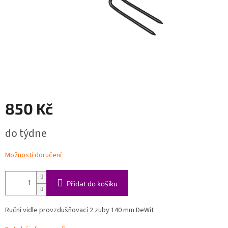
850 Kč
Měrná
do týdne
cena:
Možnosti doručení
Přidat do košíku
Ruční vidle provzdušňovací 2 zuby 140 mm DeWit