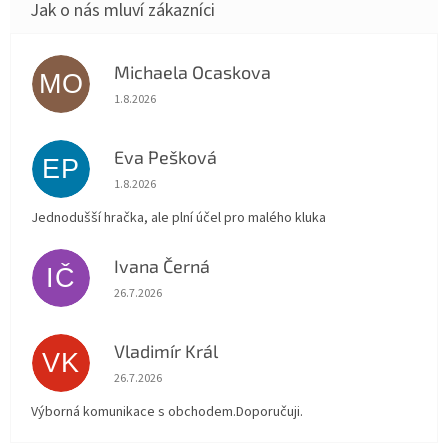
Michaela Ocaskova
MO
Hodnocení obchodu je 5 z 5 hvězdiček.
1.8.2026
Eva Pešková
EP
Hodnocení obchodu je 5 z 5 hvězdiček.
1.8.2026
Jednodušší hračka, ale plní účel pro malého kluka
Ivana Černá
IČ
Hodnocení obchodu je 5 z 5 hvězdiček.
26.7.2026
Vladimír Král
VK
Hodnocení obchodu je 5 z 5 hvězdiček.
26.7.2026
Výborná komunikace s obchodem.Doporučuji.