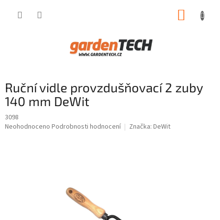
Přejít
NÁKUP
na
obsah
KOŠÍK
Ruční vidle provzdušňovací 2 zuby
140 mm DeWit
3098
Průměrné
Neohodnoceno
Podrobnosti hodnocení
Značka:
DeWit
hodnocení
produktu
je
0,0
z
5
hvězdiček.