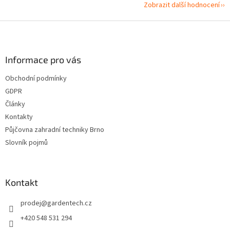
Zobrazit další hodnocení
Z
á
p
a
Informace pro vás
t
Obchodní podmínky
í
GDPR
Články
Kontakty
Půjčovna zahradní techniky Brno
Slovník pojmů
Kontakt
prodej
@
gardentech.cz
+420 548 531 294