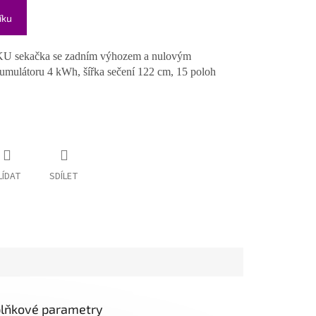
íku
KU sekačka se zadním výhozem a nulovým
kumulátoru 4 kWh
, šířka sečení 122 cm, 15 poloh
LÍDAT
SDÍLET
lňkové parametry