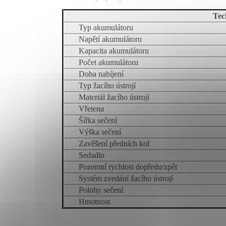
Tec
Typ akumulátoru
Napětí akumulátoru
Kapacita akumulátoru
Počet akumulátoru
Doba nabíjení
Typ žacího ústrojí
Materiál žacího ústrojí
Vřetena
Šířka sečení
Výška sečení
Zavěšení předních kol
Sedadlo
Pozemní rychlost dopředu/zpět
Systém zvedání žacího ústrojí
Polohy sečení
Hmotnost