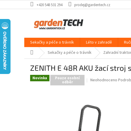
Přejít
+420 548 531 294
prodej@gardentech.cz
na
obsah
Sekačky a péče o trávník
Léto v zahradě
Ruč
Domů
Sekačky a péče o trávník
Zahradní traktor
ZENITH E 48R AKU žací stroj
Novinka
Pouze osobní
Průměrné
Neohodnoceno
Podrob
odběr
hodnocení
produktu
je
0,0
z
5
hvězdiček.