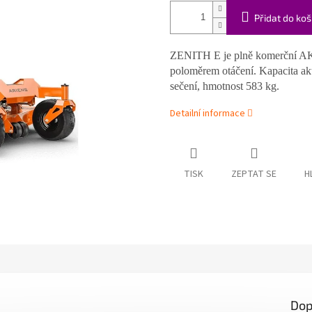
Přidat do koš
ZENITH E je plně komerční A
poloměrem otáčení. Kapacita a
sečení, hmotnost 583 kg.
Detailní informace
TISK
ZEPTAT SE
H
Dop