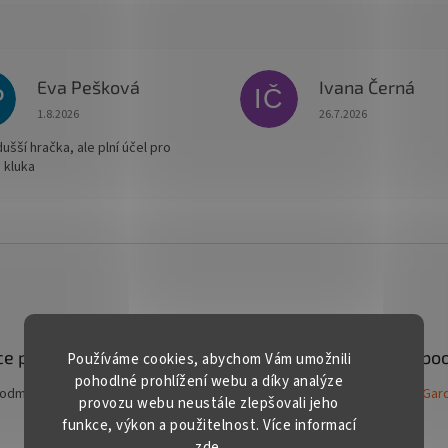
Eva Pešková
Ivana Černá
P
IČ
Hodnocení obchodu je 5 z 5 hvězdiček.
Hodnocení obchodu je
1.8.2026
26.7.2026
šší hračka, ale plní účel pro
 kluka
e pro vás
Kontakt
Facebo
Používáme cookies, abychom Vám umožnili
pohodlné prohlížení webu a díky analýze
podmínky
Gard
prodej
@
gardentech.cz
provozu webu neustále zlepšovali jeho
funkce, výkon a použitelnost. Více informací
+420 548 531 294
zde
.