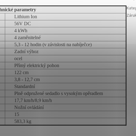
Kate
hnické parametry
Záru
Lithium Ion
56V DC
4 kWh
4 zaměnitelné
5,3 - 12 hodin (v závislosti na nabíječce)
Zadní výhoz
ocel
Přímý elektrický pohon
122 cm
3,8 - 12,7 cm
Standardní
Plně odpružené sedadlo s vysokým opěradlem
17,7 km/h/8,9 km/h
Nožní ovládání
15
583,3 kg