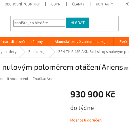
OBCHODNÍ PODMÍNKY
GDPR
ČLÁNKY
KONTAKTY
PŮ
HLEDAT
ní nářadí a péče o záhony
Akumulátorové zahradní stroje
Péče 
y a ridery
Žací stroje
ZENITH E 48R AKU žací stroj s nulovým p
 s nulovým poloměrem otáčení Ariens
99
nosti hodnocení
Značka:
Ariens
930 900 Kč
Měrná
do týdne
cena:
Možnosti doručení