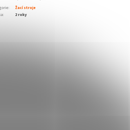
gorie
:
Žací stroje
ka
:
2 roky