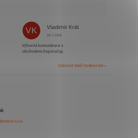
Vladimír Král
VK
 5 z 5 hvězdiček.
Hodnocení obchodu je 5 z 5 hvězdiček.
26.7.2026
Výborná komunikace s
obchodem.Doporučuji.
Zobrazit další hodnocení
ok
entech s.r.o.