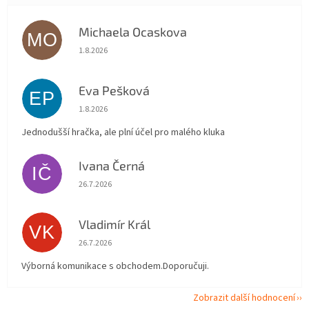
Michaela Ocaskova
MO
Hodnocení obchodu je 5 z 5 hvězdiček.
1.8.2026
Eva Pešková
EP
Hodnocení obchodu je 5 z 5 hvězdiček.
1.8.2026
Jednodušší hračka, ale plní účel pro malého kluka
Ivana Černá
IČ
Hodnocení obchodu je 5 z 5 hvězdiček.
26.7.2026
Vladimír Král
VK
Hodnocení obchodu je 5 z 5 hvězdiček.
26.7.2026
Výborná komunikace s obchodem.Doporučuji.
Zobrazit další hodnocení