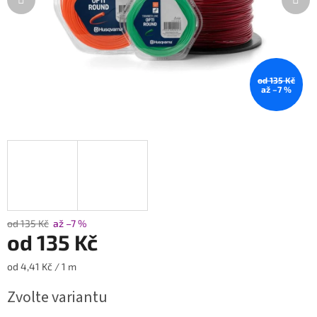
od 135 Kč
až –7 %
od 135 Kč
až –7 %
od
135 Kč
Měrná
od 4,41 Kč / 1 m
cena:
Zvolte variantu