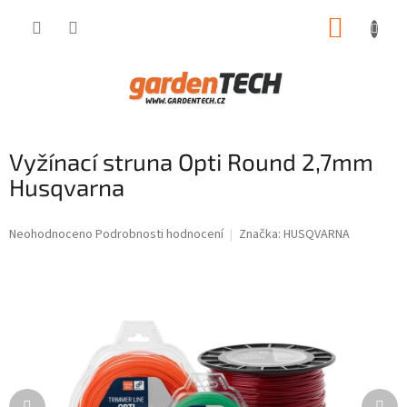
Přejít
NÁKUP
na
obsah
KOŠÍK
Vyžínací struna Opti Round 2,7mm
Husqvarna
Průměrné
Neohodnoceno
Podrobnosti hodnocení
Značka:
HUSQVARNA
hodnocení
produktu
je
0,0
z
5
hvězdiček.