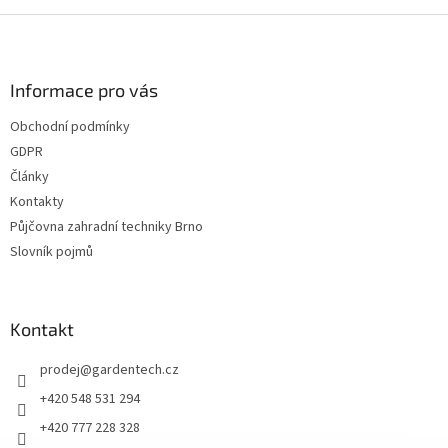
Z
á
p
a
Informace pro vás
t
Obchodní podmínky
í
GDPR
Články
Kontakty
Půjčovna zahradní techniky Brno
Slovník pojmů
Kontakt
prodej
@
gardentech.cz
+420 548 531 294
+420 777 228 328