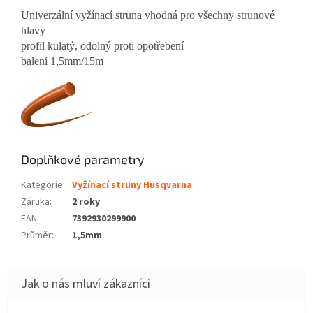
Univerzální vyžínací struna vhodná pro všechny strunové
hlavy
profil kulatý, odolný proti opotřebení
balení 1,5mm/15m
Doplňkové parametry
Kategorie
:
Vyžínací struny Husqvarna
Záruka
:
2 roky
EAN
:
7392930299900
Průměr
:
1,5mm