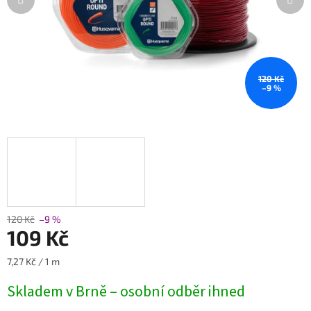
120 Kč
–9 %
120 Kč
–9 %
109 Kč
Měrná
7,27 Kč / 1 m
cena:
Skladem v Brně – osobní odběr ihned