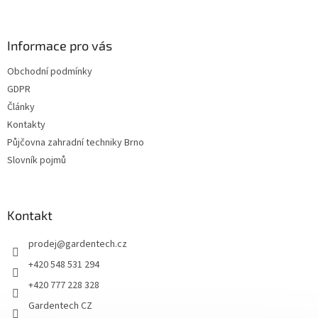
á
p
a
Informace pro vás
t
Obchodní podmínky
í
GDPR
Články
Kontakty
Půjčovna zahradní techniky Brno
Slovník pojmů
Kontakt
prodej
@
gardentech.cz
+420 548 531 294
+420 777 228 328
Gardentech CZ