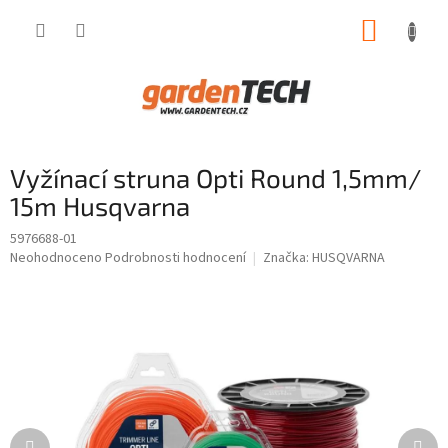
Přejít
NÁKUP
na
obsah
KOŠÍK
Vyžínací struna Opti Round 1,5mm/
15m Husqvarna
5976688-01
Průměrné
Neohodnoceno
Podrobnosti hodnocení
Značka:
HUSQVARNA
hodnocení
produktu
je
0,0
z
5
hvězdiček.