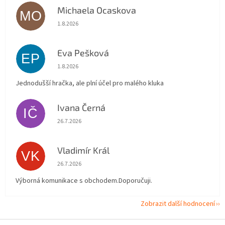
Michaela Ocaskova
MO
Hodnocení obchodu je 5 z 5 hvězdiček.
1.8.2026
Eva Pešková
EP
Hodnocení obchodu je 5 z 5 hvězdiček.
1.8.2026
Jednodušší hračka, ale plní účel pro malého kluka
Ivana Černá
IČ
Hodnocení obchodu je 5 z 5 hvězdiček.
26.7.2026
Vladimír Král
VK
Hodnocení obchodu je 5 z 5 hvězdiček.
26.7.2026
Výborná komunikace s obchodem.Doporučuji.
Zobrazit další hodnocení
Z