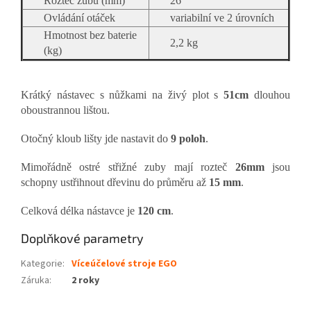
Rozteč zubů (mm)
26
Ovládání otáček
variabilní ve 2 úrovních
Hmotnost bez baterie
2,2 kg
(kg)
Krátký nástavec s nůžkami na živý plot s
51cm
dlouhou
oboustrannou lištou.
Otočný kloub lišty jde nastavit do
9 poloh
.
Mimořádně ostré střižné zuby mají rozteč
26mm
jsou
schopny ustřihnout dřevinu do průměru až
15 mm
.
Celková délka nástavce je
120 cm
.
Doplňkové parametry
Kategorie
:
Víceúčelové stroje EGO
Záruka
:
2 roky