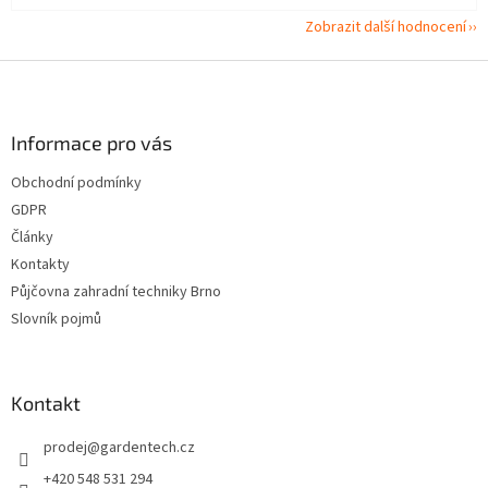
Zobrazit další hodnocení
Z
á
p
a
Informace pro vás
t
Obchodní podmínky
í
GDPR
Články
Kontakty
Půjčovna zahradní techniky Brno
Slovník pojmů
Kontakt
prodej
@
gardentech.cz
+420 548 531 294