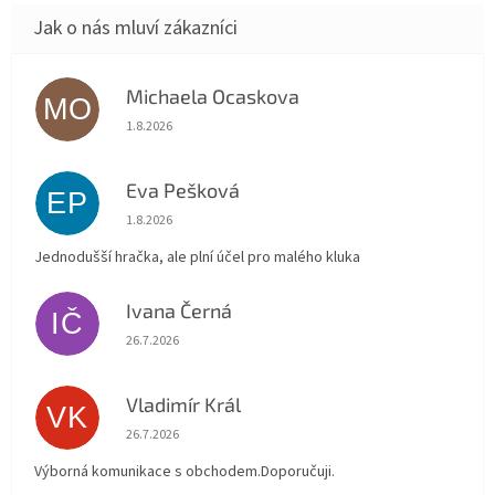
Michaela Ocaskova
MO
Hodnocení obchodu je 5 z 5 hvězdiček.
1.8.2026
Eva Pešková
EP
Hodnocení obchodu je 5 z 5 hvězdiček.
1.8.2026
Jednodušší hračka, ale plní účel pro malého kluka
Ivana Černá
IČ
Hodnocení obchodu je 5 z 5 hvězdiček.
26.7.2026
Vladimír Král
VK
Hodnocení obchodu je 5 z 5 hvězdiček.
26.7.2026
Výborná komunikace s obchodem.Doporučuji.