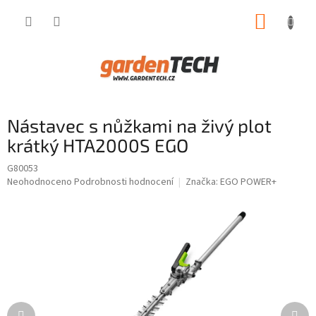
Přejít
NÁKUP
na
obsah
KOŠÍK
Nástavec s nůžkami na živý plot
krátký HTA2000S EGO
G80053
Průměrné
Neohodnoceno
Podrobnosti hodnocení
Značka:
EGO POWER+
hodnocení
produktu
je
0,0
z
5
hvězdiček.