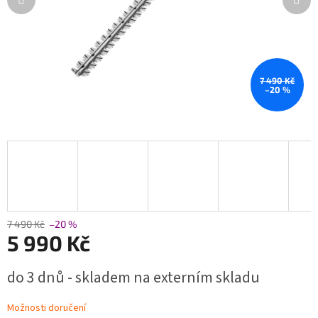
7 490 Kč
–20 %
7 490 Kč
–20 %
5 990 Kč
Měrná
do 3 dnů - skladem na externím skladu
cena:
Možnosti doručení