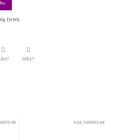
íku
000g DeWit
LÍDAT
SDÍLET
56975-00
Kód:
5056932-04