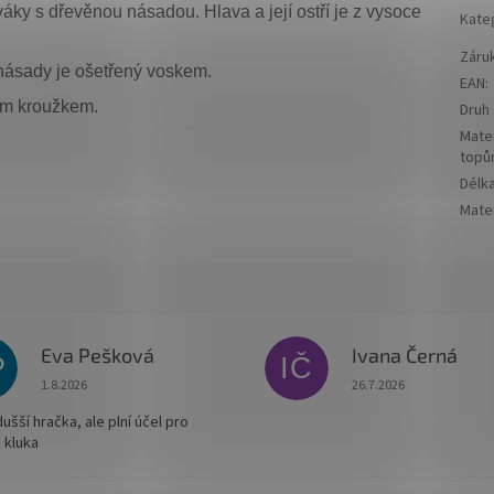
ky s dřevěnou násadou. Hlava a její ostří je z vysoce
Kate
Záru
násady je ošetřený voskem.
EAN
:
ým kroužkem.
Druh
Mater
topů
Délk
Mater
Eva Pešková
Ivana Černá
P
IČ
Hodnocení obchodu je 5 z 5 hvězdiček.
Hodnocení obchodu je
1.8.2026
26.7.2026
šší hračka, ale plní účel pro
 kluka