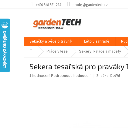
Přejít
+420 548 531 294
prodej@gardentech.cz
na
obsah
Sekačky a péče o trávník
Léto v zahradě
Ruč
Domů
Práce v lese
Sekery, kalače a mačety
Sekera tesařská pro praváky
Průměrné
1 hodnocení
Podrobnosti hodnocení
Značka:
DeWit
hodnocení
produktu
je
5,0
z
5
hvězdiček.