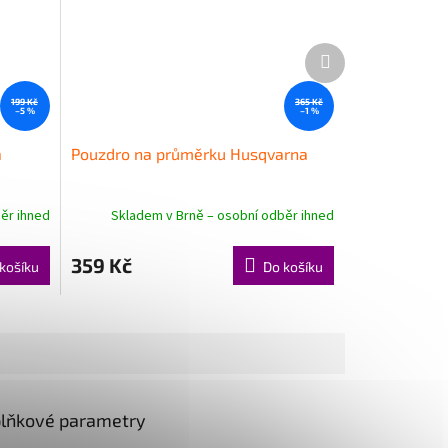
Další
produkt
199 Kč
365 Kč
–5 %
–1 %
a
Pouzdro na průměrku Husqvarna
ěr ihned
Skladem v Brně – osobní odběr ihned
359 Kč
košíku
Do košíku
lňkové parametry