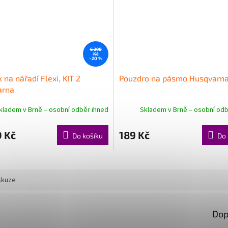
6 290
Kč
–20 %
na nářadí Flexi, KIT 2
Pouzdro na pásmo Husqvarn
arna
kladem v Brně – osobní odběr ihned
Skladem v Brně – osobní odb
0 Kč
189 Kč
Do košíku
Do 
skuze
Dop