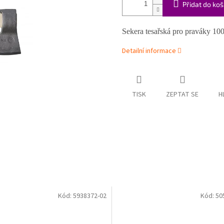
Přidat do koš
Sekera tesařská pro praváky 1
Detailní informace
TISK
ZEPTAT SE
H
Kód:
5938372-02
Kód:
50