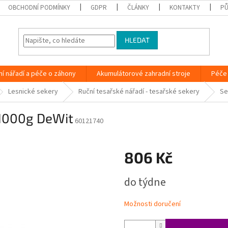
OBCHODNÍ PODMÍNKY
GDPR
ČLÁNKY
KONTAKTY
PŮ
HLEDAT
ní nářadí a péče o záhony
Akumulátorové zahradní stroje
Péče 
Lesnické sekery
Ruční tesařské nářadí - tesařské sekery
Se
 1000g DeWit
60121740
806 Kč
Měrná
do týdne
cena:
Možnosti doručení