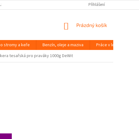
JČOVNA ZAHRADNÍ TECHNIKY BRNO
SLOVNÍK POJMŮ
Přihlášení
NÁKUPNÍ
Prázdný košík
KOŠÍK
o stromy a keře
Benzín, oleje a maziva
Práce v lese
Péč
kera tesařská pro praváky 1000g DeWit