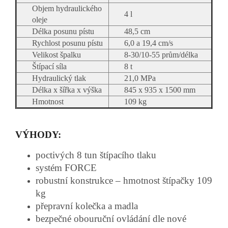
Objem hydraulického
4 l
oleje
Délka posunu pístu
48,5 cm
Rychlost posunu pístu
6,0 a 19,4 cm/s
Velikost špalku
8-30/10-55 prům/délka
Štípací síla
8 t
Hydraulický tlak
21,0 MPa
Délka x šířka x výška
845 x 935 x 1500 mm
Hmotnost
109 kg
VÝHODY:
poctivých 8 tun štípacího tlaku
systém FORCE
robustní konstrukce – hmotnost štípačky 109
kg
přepravní kolečka a madla
bezpečné obouruční ovládání dle nové