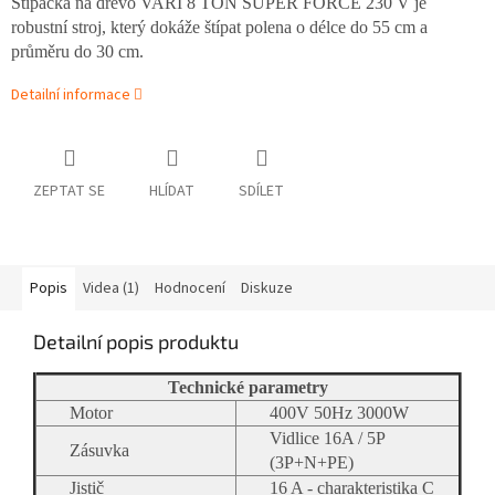
Štípačka na dřevo VARI 8 TON SUPER FORCE 230 V je
robustní stroj, který dokáže štípat polena o délce do 55 cm a
průměru do 30 cm.
Detailní informace
ZEPTAT SE
HLÍDAT
SDÍLET
Popis
Videa (1)
Hodnocení
Diskuze
Detailní popis produktu
Technické parametry
Motor
400V 50Hz 3000W
Vidlice 16A / 5P
Zásuvka
(3P+N+PE)
Jistič
16 A - charakteristika C