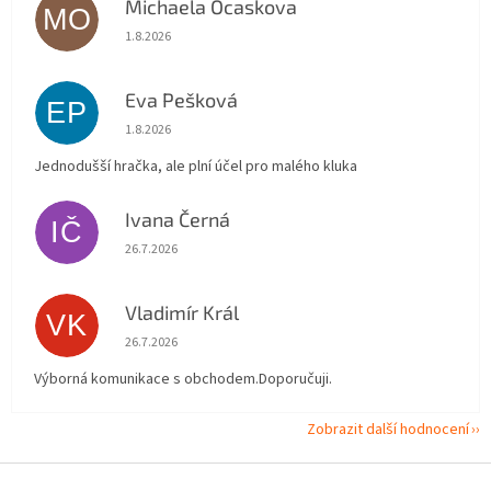
Michaela Ocaskova
MO
Hodnocení obchodu je 5 z 5 hvězdiček.
1.8.2026
Eva Pešková
EP
Hodnocení obchodu je 5 z 5 hvězdiček.
1.8.2026
Jednodušší hračka, ale plní účel pro malého kluka
Ivana Černá
IČ
Hodnocení obchodu je 5 z 5 hvězdiček.
26.7.2026
Vladimír Král
VK
Hodnocení obchodu je 5 z 5 hvězdiček.
26.7.2026
Výborná komunikace s obchodem.Doporučuji.
Zobrazit další hodnocení
Z