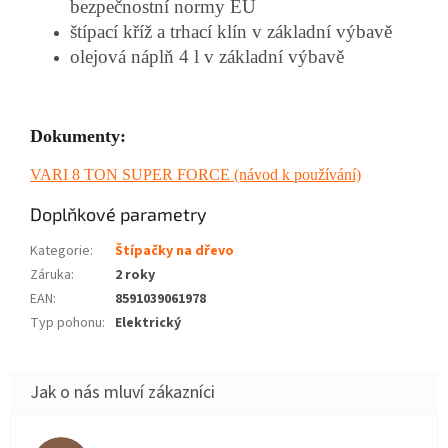
bezpečnostní normy EU
štípací kříž a trhací klín v základní výbavě
olejová náplň 4 l v základní výbavě
Dokumenty:
VARI 8 TON SUPER FORCE (návod k používání)
Doplňkové parametry
Kategorie
:
Štípačky na dřevo
Záruka
:
2 roky
EAN
:
8591039061978
Typ pohonu
:
Elektrický