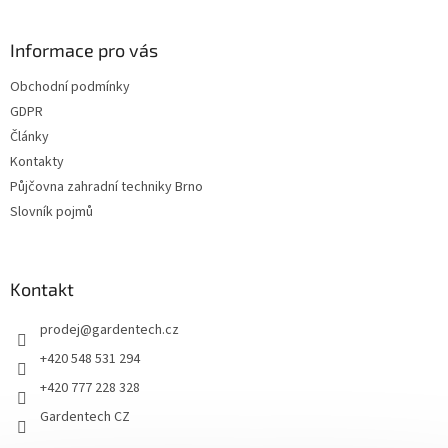
á
p
a
Informace pro vás
t
Obchodní podmínky
í
GDPR
Články
Kontakty
Půjčovna zahradní techniky Brno
Slovník pojmů
Kontakt
prodej
@
gardentech.cz
+420 548 531 294
+420 777 228 328
Gardentech CZ