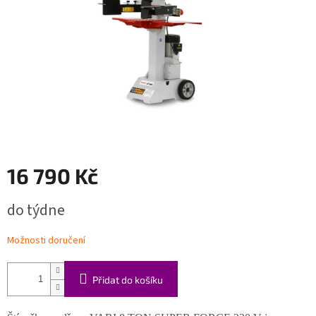
16 790 Kč
Měrná
do týdne
cena:
Možnosti doručení
Přidat do košíku