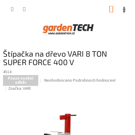
Přejít
NÁKUP
na
obsah
KOŠÍK
Štípačka na dřevo VARI 8 TON
SUPER FORCE 400 V
4514
Pouze osobní
Průměrné
Neohodnoceno
Podrobnosti hodnocení
odběr
hodnocení
Značka:
VARI
produktu
je
0,0
z
5
hvězdiček.