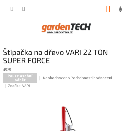
Přejít
NÁKUP
na
obsah
KOŠÍK
Štípačka na dřevo VARI 22 TON
SUPER FORCE
4525
Pouze osobní
Průměrné
Neohodnoceno
Podrobnosti hodnocení
odběr
hodnocení
Značka:
VARI
produktu
je
0,0
z
5
hvězdiček.