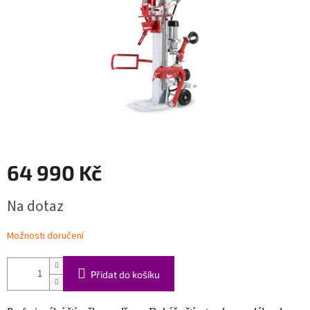
64 990 Kč
Měrná
Na dotaz
cena:
Možnosti doručení
Přidat do košíku