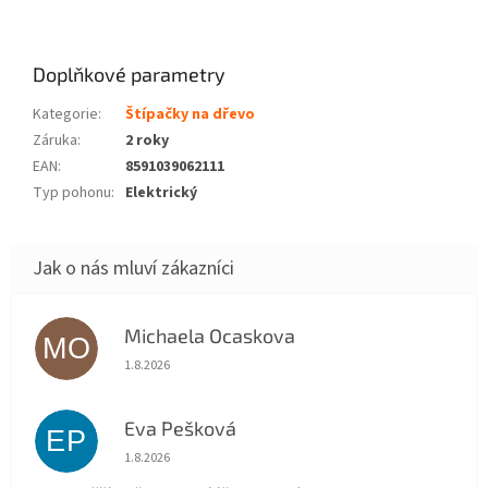
Doplňkové parametry
Kategorie
:
Štípačky na dřevo
Záruka
:
2 roky
EAN
:
8591039062111
Typ pohonu
:
Elektrický
Michaela Ocaskova
MO
Hodnocení obchodu je 5 z 5 hvězdiček.
1.8.2026
Eva Pešková
EP
Hodnocení obchodu je 5 z 5 hvězdiček.
1.8.2026