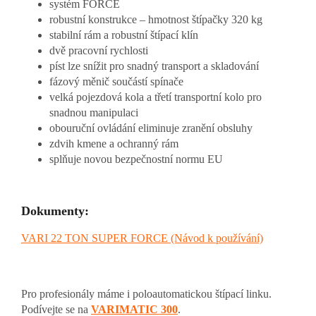
systém FORCE
robustní konstrukce – hmotnost štípačky 320 kg
stabilní rám a robustní štípací klín
dvě pracovní rychlosti
píst lze snížit pro snadný transport a skladování
fázový měnič součástí spínače
velká pojezdová kola a třetí transportní kolo pro
snadnou manipulaci
obouruční ovládání eliminuje zranění obsluhy
zdvih kmene a ochranný rám
splňuje novou bezpečnostní normu EU
Dokumenty:
VARI 22 TON SUPER FORCE (Návod k používání)
Pro profesionály máme i poloautomatickou štípací linku.
Podívejte se na
VARIMATIC 300
.