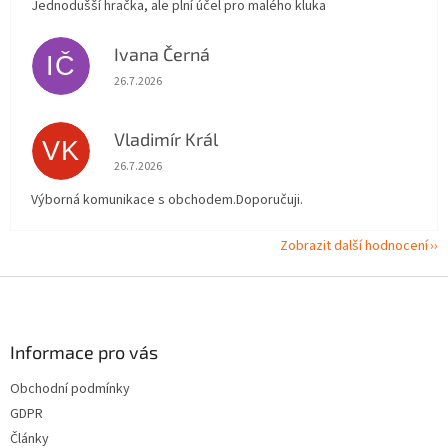
Jednodušší hračka, ale plní účel pro malého kluka
Ivana Černá
IČ
Hodnocení obchodu je 5 z 5 hvězdiček.
26.7.2026
Vladimír Král
VK
Hodnocení obchodu je 5 z 5 hvězdiček.
26.7.2026
Výborná komunikace s obchodem.Doporučuji.
Zobrazit další hodnocení
Z
á
p
a
Informace pro vás
t
Obchodní podmínky
í
GDPR
Články