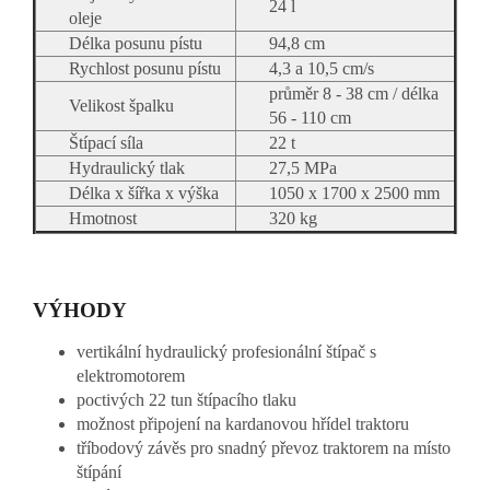
24 l
oleje
Délka posunu pístu
94,8 cm
Rychlost posunu pístu
4,3 a 10,5 cm/s
průměr 8 - 38 cm / délka
Velikost špalku
56 - 110 cm
Štípací síla
22 t
Hydraulický tlak
27,5 MPa
Délka x šířka x výška
1050 x 1700 x 2500 mm
Hmotnost
320 kg
VÝHODY
vertikální hydraulický profesionální štípač s
elektromotorem
poctivých 22 tun štípacího tlaku
možnost připojení na kardanovou hřídel traktoru
tříbodový závěs pro snadný převoz traktorem na místo
štípání