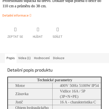
Profesionální štípačka na dřevo. Dokáže štípat polena o délce do
110 cm a průměru do 38 cm.
Detailní informace
ZEPTAT SE
HLÍDAT
SDÍLET
Popis
Videa (1)
Hodnocení
Diskuze
Detailní popis produktu
Technické parametry
Motor
400V 50Hz 5100W IP54
Vidlice 16A / 5P
Zásuvka
(3P+N+PE)
Jistič
16 A - charakteristika C
Objem hydraulického