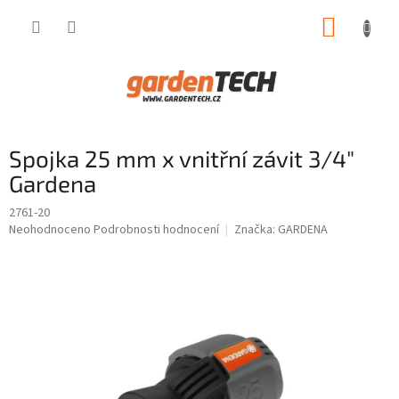
Přejít
NÁKUP
na
obsah
KOŠÍK
Spojka 25 mm x vnitřní závit 3/4"
Gardena
2761-20
Průměrné
Neohodnoceno
Podrobnosti hodnocení
Značka:
GARDENA
hodnocení
produktu
je
0,0
z
5
hvězdiček.