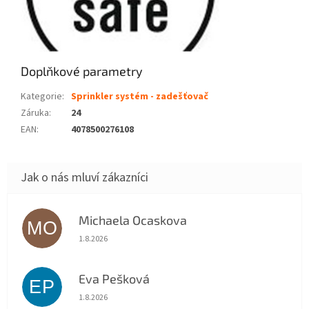
Doplňkové parametry
Kategorie
:
Sprinkler systém - zadešťovač
Záruka
:
24
EAN
:
4078500276108
Michaela Ocaskova
MO
Hodnocení obchodu je 5 z 5 hvězdiček.
1.8.2026
Eva Pešková
EP
Hodnocení obchodu je 5 z 5 hvězdiček.
1.8.2026