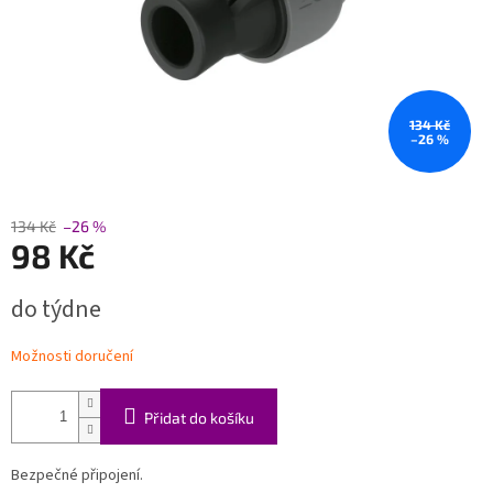
134 Kč
–26 %
134 Kč
–26 %
98 Kč
Měrná
do týdne
cena:
Možnosti doručení
Přidat do košíku
Bezpečné připojení.