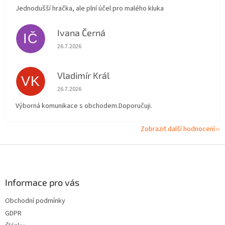
Jednodušší hračka, ale plní účel pro malého kluka
Ivana Černá
IČ
Hodnocení obchodu je 5 z 5 hvězdiček.
26.7.2026
Vladimír Král
VK
Hodnocení obchodu je 5 z 5 hvězdiček.
26.7.2026
Výborná komunikace s obchodem.Doporučuji.
Zobrazit další hodnocení
Z
á
p
a
Informace pro vás
t
Obchodní podmínky
í
GDPR