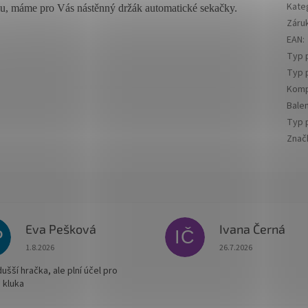
Kate
mu, máme pro Vás nástěnný držák automatické sekačky.
Záru
EAN
:
Typ 
Typ 
Kompa
Balen
Typ p
Znač
Eva Pešková
Ivana Černá
P
IČ
Hodnocení obchodu je 5 z 5 hvězdiček.
Hodnocení obchodu je
1.8.2026
26.7.2026
šší hračka, ale plní účel pro
 kluka