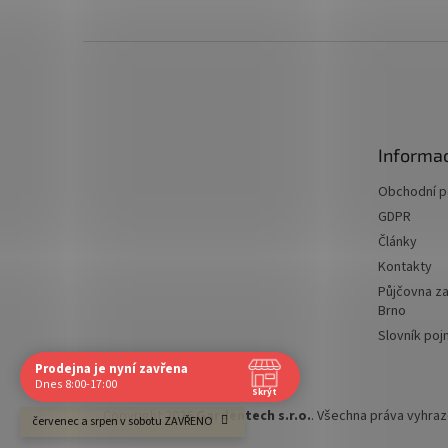
Z
á
p
a
t
Informac
í
Obchodní 
GDPR
Články
Kontakty
Půjčovna za
Brno
Slovník po
Prodejna je nyní zavřena
Navštivte nás osobně
Dnes 8:00-17:00
Skrýt
Čas
Copyright 2026
Gardentech s.r.o.
. Všechna práva vyhra
červenec a srpen v sobotu ZAVŘENO
Po
8:00 - 17:00
Út
8:00 - 17:00