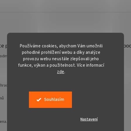
e pro vás
Kontakt
Facebo
Používáme cookies, abychom Vám umožnili
pohodlné prohlížení webu a díky analýze
podmínky
prodej
@
gardentech.cz
provozu webu neustále zlepšovali jeho
funkce, výkon a použitelnost. Více informací
+420 548 531 294
zde
.
+420 777 228 328
Gardentech CZ
hradní techniky
jmů
Souhlasím
Nastavení
zena.
Upravit nastavení cookies