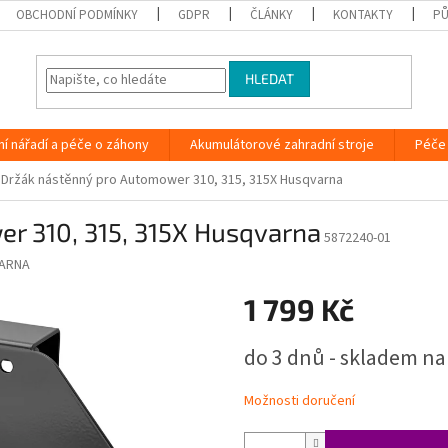
OBCHODNÍ PODMÍNKY
GDPR
ČLÁNKY
KONTAKTY
PŮ
HLEDAT
ní nářadí a péče o záhony
Akumulátorové zahradní stroje
Péče 
Držák nástěnný pro Automower 310, 315, 315X Husqvarna
r 310, 315, 315X Husqvarna
5872240-01
ARNA
1 799 Kč
Měrná
do 3 dnů - skladem na
cena:
Možnosti doručení