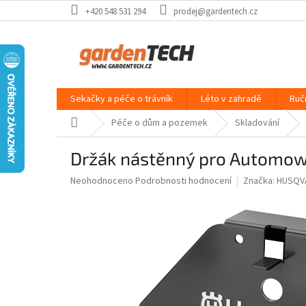
Přejít
+420 548 531 294
prodej@gardentech.cz
na
obsah
Sekačky a péče o trávník
Léto v zahradě
Ruč
Domů
Péče o dům a pozemek
Skladování
Držák nástěnný pro Automowe
Průměrné
Neohodnoceno
Podrobnosti hodnocení
Značka:
HUSQV
hodnocení
produktu
je
0,0
z
5
hvězdiček.