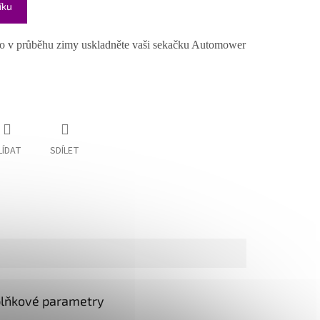
íku
o v průběhu zimy uskladněte vaši sekačku Automower
LÍDAT
SDÍLET
lňkové parametry