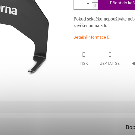
Přidat do koš
Pokud sekačku nepoužíváte neb
zavěšenou na zdi.
Detailní informace
TISK
ZEPTAT SE
H
Dop