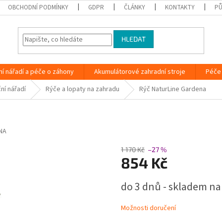
OBCHODNÍ PODMÍNKY
GDPR
ČLÁNKY
KONTAKTY
PŮ
HLEDAT
ní nářadí a péče o záhony
Akumulátorové zahradní stroje
Péče 
ní nářadí
Rýče a lopaty na zahradu
Rýč NaturLine Gardena
NA
1 170 Kč
–27 %
854 Kč
Měrná
do 3 dnů - skladem na
cena:
Možnosti doručení