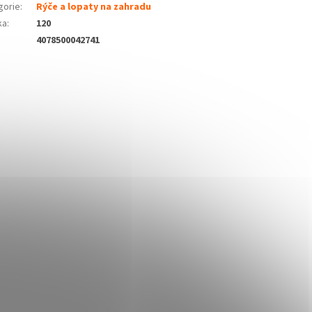
gorie
:
Rýče a lopaty na zahradu
ka
:
120
4078500042741