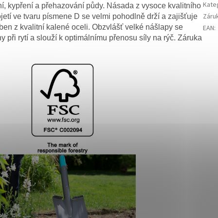
Kate
ní, kypření a přehazování půdy. Násada z vysoce kvalitního
Záru
etí ve tvaru písmene D se velmi pohodlně drží a zajišťuje
oben z kvalitní kalené oceli. Obzvlášť velké nášlapy se
EAN
:
 při rytí a slouží k optimálnímu přenosu síly na rýč. Záruka