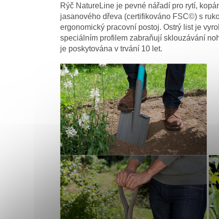
Rýč NatureLine je pevné nářadí pro rytí, kopá
jasanového dřeva (certifikováno FSC©) s rukoj
ergonomický pracovní postoj. Ostrý list je vyr
speciálním profilem zabraňují sklouzávání nohy
je poskytována v trvání 10 let.