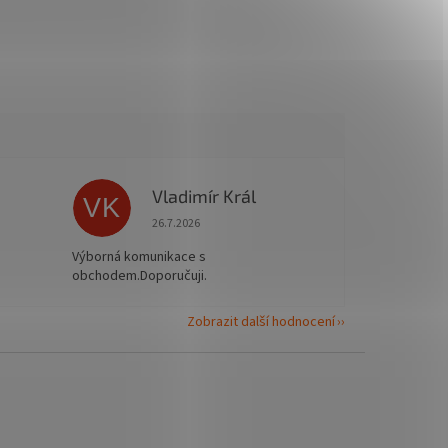
Vladimír Král
VK
 5 z 5 hvězdiček.
Hodnocení obchodu je 5 z 5 hvězdiček.
26.7.2026
Výborná komunikace s
obchodem.Doporučuji.
Zobrazit další hodnocení