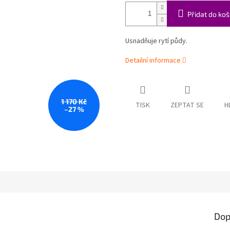
Přidat do koš
Usnadňuje rytí půdy.
Detailní informace
1 170 Kč
TISK
ZEPTAT SE
H
–27 %
Dop