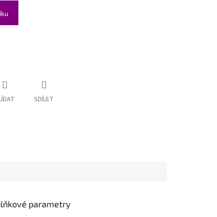
íku
LÍDAT
SDÍLET
lňkové parametry