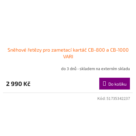
Sněhové řetězy pro zametací kartáč CB-800 a CB-1000
VARI
do 3 dnů - skladem na externím skladu
2 990 Kč
Do košíku
Kód:
51735342237