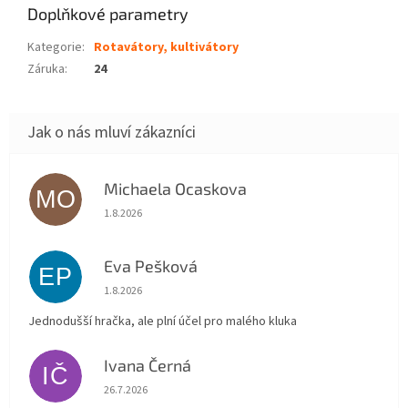
Doplňkové parametry
Kategorie
:
Rotavátory, kultivátory
Záruka
:
24
Michaela Ocaskova
MO
Hodnocení obchodu je 5 z 5 hvězdiček.
1.8.2026
Eva Pešková
EP
Hodnocení obchodu je 5 z 5 hvězdiček.
1.8.2026
Jednodušší hračka, ale plní účel pro malého kluka
Ivana Černá
IČ
Hodnocení obchodu je 5 z 5 hvězdiček.
26.7.2026