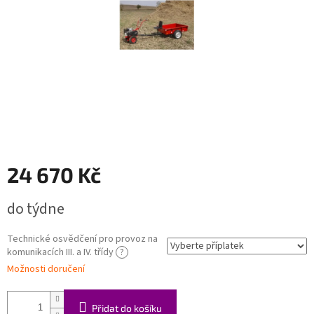
24 670 Kč
Měrná
do týdne
cena:
Technické osvědčení pro provoz na
komunikacích III. a IV. třídy
?
Možnosti doručení
Přidat do košíku