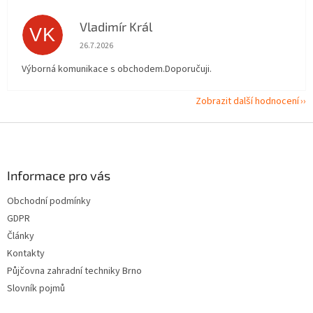
Vladimír Král
VK
Hodnocení obchodu je 5 z 5 hvězdiček.
26.7.2026
Výborná komunikace s obchodem.Doporučuji.
Zobrazit další hodnocení
Z
á
p
a
Informace pro vás
t
Obchodní podmínky
í
GDPR
Články
Kontakty
Půjčovna zahradní techniky Brno
Slovník pojmů