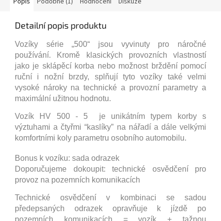
Popis
Podobné (1)
Hodnocení
Diskuze
Detailní popis produktu
Vozíky série „500“ jsou vyvinuty pro náročné
používání. Kromě klasických provozních vlastností
jako je sklápěcí korba nebo možnost brždění pomocí
ruční i nožní brzdy, splňují tyto vozíky také velmi
vysoké nároky na technické a provozní parametry a
maximální užitnou hodnotu.
Vozík HV 500 - 5
je unikátním typem korby s
výztuhami a čtyřmi “kaslíky” na nářadí a dále velkými
komfortními koly parametru osobního automobilu.
Bonus k vozíku:
sada odrazek
Doporučujeme dokoupit:
technické osvědčení pro
provoz na pozemních komunikacích
Technické osvědčení v kombinaci se sadou
předepsaných odrazek opravňuje k jízdě po
pozemních komunikacích = vozík + tažnou