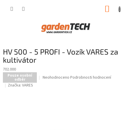
Přejít
NÁKUP
na
obsah
KOŠÍK
HV 500 - 5 PROFI - Vozík VARES za
kultivátor
702.000
Pouze osobní
Průměrné
Neohodnoceno
Podrobnosti hodnocení
odběr
hodnocení
Značka:
VARES
produktu
je
0,0
z
5
hvězdiček.