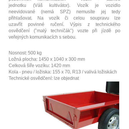
jednotku (Váš kultivátor). Vozík je vozidlo
neevidované (nemá SPZ) nemusíte jej tedy
přihlašovat. Na vozík či celou soupravu lze
uzavřít povinné ručení. Výpis z technického
osvědčení ("malý techničák") vozte při jízdě po
veřejných komunikacích s sebou.
Nosnost: 500 kg
Ložná plocha: 1450 x 1040 x 300 mm
Celková šíře vozíku: 1420 mm
Kola - pneu / ložiska: 155 x 70, R13 / valivá ložiskách
Technické osvědčení: lze objednat