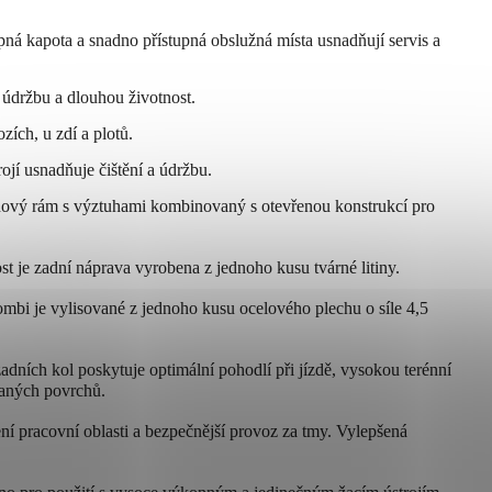
pná kapota a snadno přístupná obslužná místa usnadňují servis a
údržbu a dlouhou životnost.
zích, u zdí a plotů.
rojí usnadňuje čištění a údržbu.
nový rám s výztuhami kombinovaný s otevřenou konstrukcí pro
st je zadní náprava vyrobena z jednoho kusu tvárné litiny.
ombi je vylisované z jednoho kusu ocelového plechu o síle 4,5
adních kol poskytuje optimální pohodlí při jízdě, vysokou terénní
vaných povrchů.
ení pracovní oblasti a bezpečnější provoz za tmy. Vylepšená