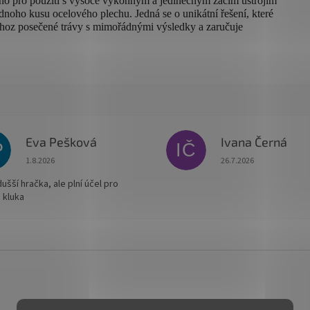
no pro použití s vysoce výkonným a jedinečným žacím ústrojím
dnoho kusu ocelového plechu. Jedná se o unikátní řešení, které
hoz posečené trávy s mimořádnými výsledky a zaručuje
Eva Pešková
Ivana Černá
P
IČ
Hodnocení obchodu je 5 z 5 hvězdiček.
Hodnocení obchodu je
1.8.2026
26.7.2026
šší hračka, ale plní účel pro
 kluka