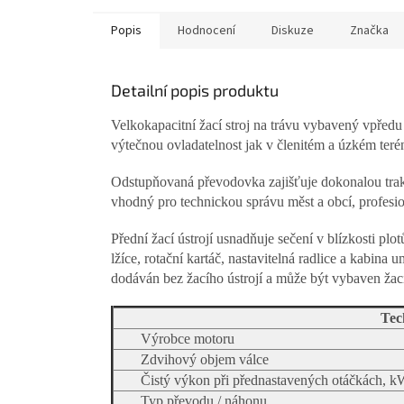
Popis
Hodnocení
Diskuze
Značka
Detailní popis produktu
Velkokapacitní žací stroj na trávu vybavený vpře
výtečnou ovladatelnost jak v členitém a úzkém teré
Odstupňovaná převodovka zajišťuje dokonalou trakci
vhodný pro technickou správu měst a obcí, profesio
Přední žací ústrojí usnadňuje sečení v blízkosti plot
lžíce, rotační kartáč, nastavitelná radlice a kabin
dodáván bez žacího ústrojí a může být vybaven ža
Tec
Výrobce motoru
Zdvihový objem válce
Čistý výkon při přednastavených otáčkách, 
Typ převodu / náhonu