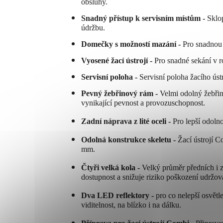
obsluhy.
Snadný přístup k servisním místům -
Sklo
údržbu.
Domečky s možností mazání -
Pro snadnou 
Vyosené žací ústrojí -
Pro snadné sekání v ro
Servisní poloha -
Servisní poloha žacího úst
Pevný žebřinový rám -
Velmi odolný žebři
vynikající pevnost a provozuschopnost.
Zadní náprava z lité oceli -
Pro lepší odolno
Odolná konstrukce skeletu -
Žací ústrojí C
mm.
Čtyři velká kola -
Velký průměr předních i z
dostupnost a snižuje riziko poškození udržo
Dva LED reflektory -
pro co nelepší osvětl
viditelnost, na blízko i na dálku.