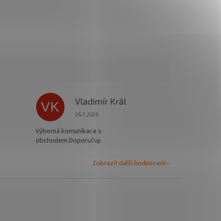
Vladimír Král
VK
 5 z 5 hvězdiček.
Hodnocení obchodu je 5 z 5 hvězdiček.
26.7.2026
Výborná komunikace s
obchodem.Doporučuji.
Zobrazit další hodnocení