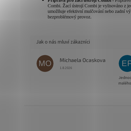
Příprava pro žací ústrojí Combi -
Připrave
Combi. Žací ústrojí Combi je vylisováno z je
umožňuje efektivní mulčování nebo zadní vý
bezproblémový provoz.
Michaela Ocaskova
MO
E
Hodnocení obchodu je 5 z 5 hvězdiček.
1.8.2026
Jednodu
malého
Z
á
p
a