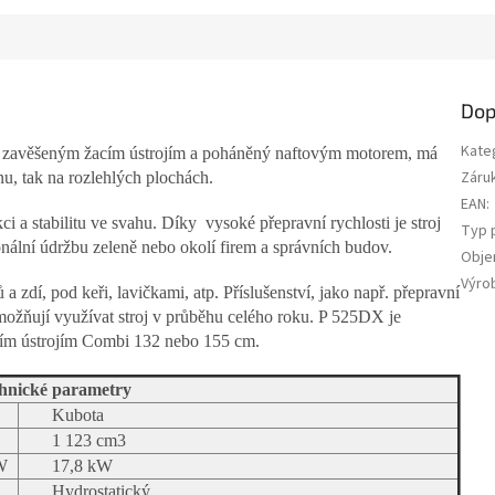
Dop
Kate
du zavěšeným žacím ústrojím a poháněný naftovým motorem, má
Záru
nu, tak na rozlehlých plochách.
EAN
:
 a stabilitu ve svahu. Díky vysoké přepravní rychlosti je stroj
Typ 
nální údržbu zeleně nebo okolí firem a správních budov.
Obje
Výro
ů a zdí, pod keři, lavičkami, atp. Příslušenství, jako např. přepravní
a umožňují využívat stroj v průběhu celého roku. P 525DX je
cím ústrojím Combi 132 nebo 155 cm.
hnické parametry
Kubota
1 123 cm3
kW
17,8 kW
Hydrostatický