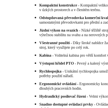
Kompaktní konstrukce -
Kompaktní velikos
v úzkých prostorech a v členitém terénu.
Odstupňovaná převodovka komerční kval
samostatnými převodovkami pro přední a zad
Jízdní výkon na svazích -
Nízké těžiště st
výtečnou stabilitu na svahu a na nerovných 
Všestranné použití -
Díky široké nabídce žac
stroj, který využijete po celý rok.
Kabina -
Volitelná kabina pro větší komfort
Výstupní hřídel PTO -
Pevný a kalený výst
Rychlospojka -
Unikátní rychlospojka umožň
potřeby použití nářadí.
Ergonomické ovládání -
Ergonomicky konci
dlouhých pracovních hodin.
Hydraulický posilovač řízení -
Velmi výkonn
Snadno dostupné ovládací prvky -
Ovládac