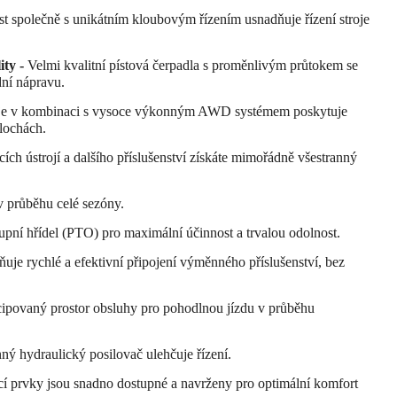
t společně s unikátním kloubovým řízením usnadňuje řízení stroje
ity -
Velmi kvalitní pístová čerpadla s proměnlivým průtokem se
ní nápravu.
roje v kombinaci s vysoce výkonným AWD systémem poskytuje
plochách.
ích ústrojí a dalšího příslušenství získáte mimořádně všestranný
 v průběhu celé sezóny.
upní hřídel (PTO) pro maximální účinnost a trvalou odolnost.
uje rychlé a efektivní připojení výměnného příslušenství, bez
povaný prostor obsluhy pro pohodlnou jízdu v průběhu
ý hydraulický posilovač ulehčuje řízení.
í prvky jsou snadno dostupné a navrženy pro optimální komfort