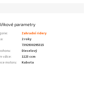
lňkové parametry
gorie
:
Zahradní ridery
ka
:
2 roky
7392930295315
pohonu
:
Dieselový
m válce
:
1123 ccm
bce motoru
:
Kubota