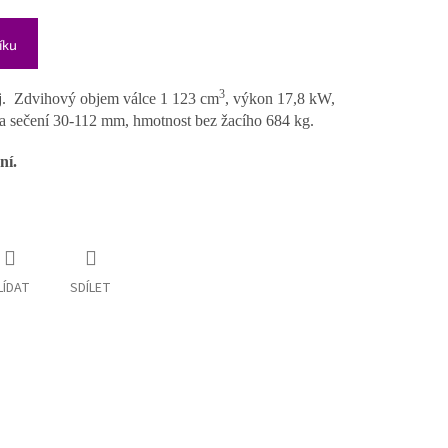
íku
3
roj. Zdvihový objem válce 1 123 cm
, výkon 17,8 kW,
ka sečení 30-112 mm, hmotnost bez žacího 684 kg.
ní.
LÍDAT
SDÍLET