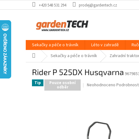
Přejít
+420 548 531 294
prodej@gardentech.cz
na
obsah
Sekačky a péče o trávník
Léto v zahradě
Ruč
Domů
Sekačky a péče o trávník
Zahradní traktor
Rider P 525DX Husqvarna
967985
Tip
Pouze osobní
Průměrné
Neohodnoceno
Podrobnost
odběr
hodnocení
produktu
je
0,0
z
5
hvězdiček.