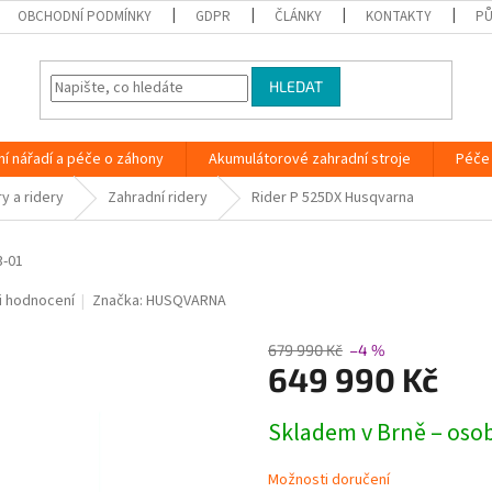
OBCHODNÍ PODMÍNKY
GDPR
ČLÁNKY
KONTAKTY
PŮ
HLEDAT
ní nářadí a péče o záhony
Akumulátorové zahradní stroje
Péče 
y a ridery
Zahradní ridery
Rider P 525DX Husqvarna
3-01
i hodnocení
Značka:
HUSQVARNA
679 990 Kč
–4 %
649 990 Kč
Měrná
Skladem v Brně – oso
cena:
Možnosti doručení