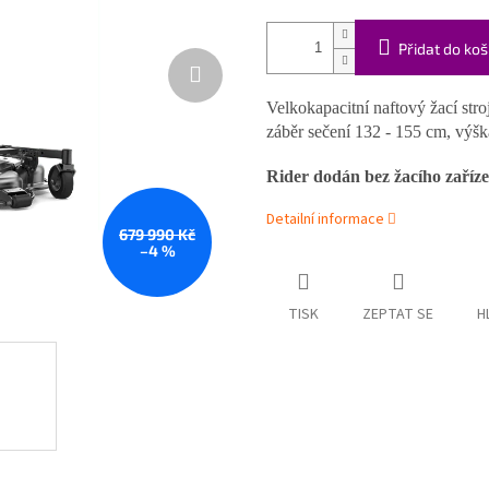
Přidat do koš
Velkokapacitní naftový žací st
záběr sečení 132 - 155 cm, výš
Rider dodán bez žacího zaříze
Detailní informace
679 990 Kč
–4 %
TISK
ZEPTAT SE
H