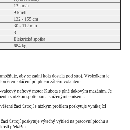
13 km/h
9 km/h
132 - 155 cm
30 - 112 mm
3
Elektrická spojka
684 kg
umožňuje, aby se zadní kola dostala pod stroj. Výsledkem je
oloměrem otáčení při plném záběru volantem.
válcový naftový motor Kubota s plně tlakovým mazáním. Je
ntu s nízkou spotřebou a sníženými emisemi.
věšené žací ústrojí s nízkým profilem poskytuje vynikající
žací ústrojí poskytuje výtečný výhled na pracovní plochu a
zkosti překážek.