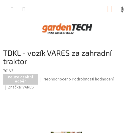
Přejít
NÁKUP
na
obsah
KOŠÍK
TDKL - vozík VARES za zahradní
traktor
701VZ
Pouze osobní
Průměrné
Neohodnoceno
Podrobnosti hodnocení
odběr
hodnocení
Značka:
VARES
produktu
je
0,0
z
5
hvězdiček.