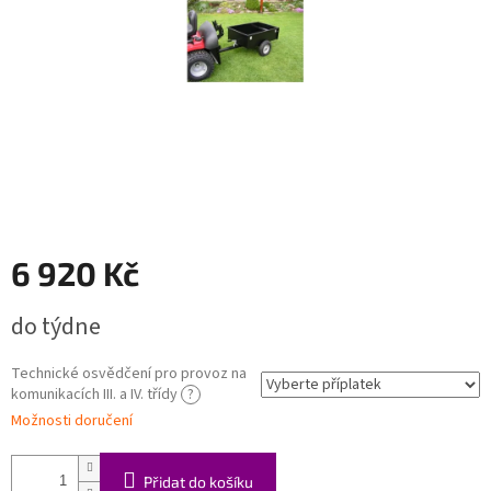
6 920 Kč
Měrná
do týdne
cena:
Technické osvědčení pro provoz na
komunikacích III. a IV. třídy
?
Možnosti doručení
Přidat do košíku