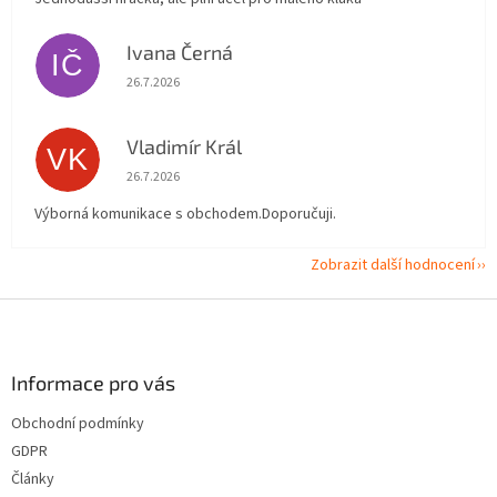
Ivana Černá
IČ
Hodnocení obchodu je 5 z 5 hvězdiček.
26.7.2026
Vladimír Král
VK
Hodnocení obchodu je 5 z 5 hvězdiček.
26.7.2026
Výborná komunikace s obchodem.Doporučuji.
Zobrazit další hodnocení
Z
á
p
a
Informace pro vás
t
Obchodní podmínky
í
GDPR
Články