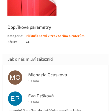
Doplňkové parametry
Kategorie
:
Příslušenství k traktorům a riderům
Záruka
:
24
Michaela Ocaskova
MO
Hodnocení obchodu je 5 z 5 hvězdiček.
1.8.2026
Eva Pešková
EP
Hodnocení obchodu je 5 z 5 hvězdiček.
1.8.2026
Jednodušší hračka, ale plní účel pro malého kluka