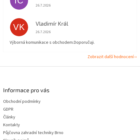
IČ
Hodnocení obchodu je 5 z 5 hvězdiček.
26.7.2026
Vladimír Král
VK
Hodnocení obchodu je 5 z 5 hvězdiček.
26.7.2026
Výborná komunikace s obchodem.Doporučuji.
Zobrazit další hodnocení
Z
á
p
a
Informace pro vás
t
Obchodní podmínky
í
GDPR
Články
Kontakty
Půjčovna zahradní techniky Brno