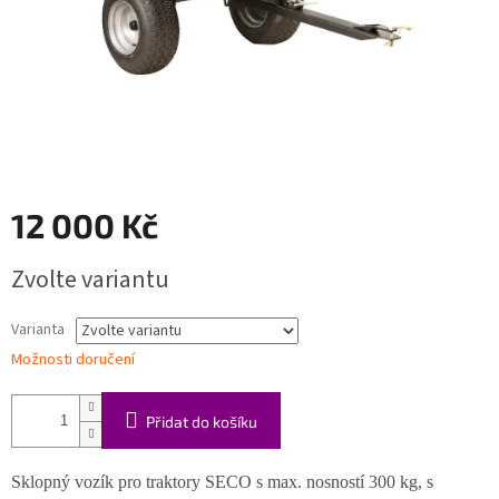
12 000 Kč
Měrná
Zvolte variantu
cena:
Varianta
Možnosti doručení
Přidat do košíku
Sklopný vozík pro traktory SECO s max. nosností 300 kg, s