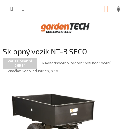
Přejít
NÁKUP
na
obsah
KOŠÍK
Sklopný vozík NT-3 SECO
Pouze osobní
Průměrné
Neohodnoceno
Podrobnosti hodnocení
odběr
hodnocení
Značka:
Seco Industries, s.r.o.
produktu
je
0,0
z
5
hvězdiček.