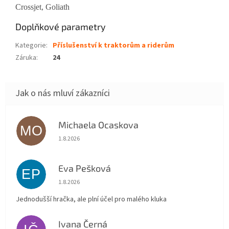
Crossjet, Goliath
Doplňkové parametry
Kategorie
:
Příslušenství k traktorům a riderům
Záruka
:
24
Michaela Ocaskova
MO
Hodnocení obchodu je 5 z 5 hvězdiček.
1.8.2026
Eva Pešková
EP
Hodnocení obchodu je 5 z 5 hvězdiček.
1.8.2026
Jednodušší hračka, ale plní účel pro malého kluka
Ivana Černá