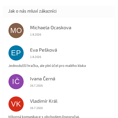
Michaela Ocaskova
MO
Hodnocení obchodu je 5 z 5 hvězdiček.
1.8.2026
Eva Pešková
EP
Hodnocení obchodu je 5 z 5 hvězdiček.
1.8.2026
Jednodušší hračka, ale plní účel pro malého kluka
Ivana Černá
IČ
Hodnocení obchodu je 5 z 5 hvězdiček.
26.7.2026
Vladimír Král
VK
Hodnocení obchodu je 5 z 5 hvězdiček.
26.7.2026
Výborná komunikace s obchodem.Doporučuji.