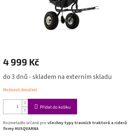
4 999 Kč
Měrná
do 3 dnů - skladem na externím skladu
cena:
Možnosti doručení
Přidat do košíku
Rozmetadlo určené pro
všechny typy travních traktorů a riderů
firmy HUSQVARNA