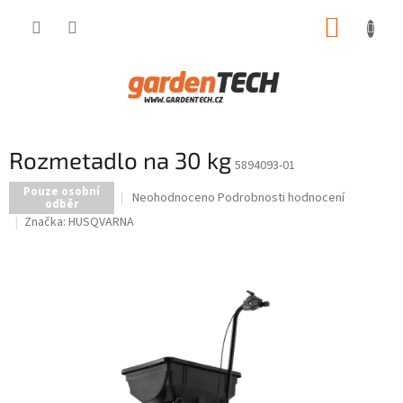
Přejít
NÁKUP
na
obsah
KOŠÍK
Rozmetadlo na 30 kg
5894093-01
Pouze osobní
Průměrné
Neohodnoceno
Podrobnosti hodnocení
odběr
hodnocení
Značka:
HUSQVARNA
produktu
je
0,0
z
5
hvězdiček.