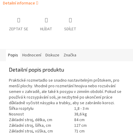
Detailní informace
ZEPTAT SE
HLÍDAT
SDÍLET
Popis
Hodnocení
Diskuze
Značka
Detailní popis produktu
Praktické rozmetadlo se snadno nastavitelným průtokem, pro
menší plochy. Vhodné pro rozmetání hnojiva nebo rozsévání
semen v zahradě, ale také k posypu v zimním období. Pokud se
používá k rozsypávání soli, je nezbytné po ukončení práce
důkladně vyčistit násypku a trubky, aby se zabránilo korozi.
Šířka rozptylu
1,8 - 3 m
Nosnost
38,6 kg
Základní stroj, délka, cm
84 cm
Základní stroj, šířka, cm
127 cm
Základní stroj, výška, cm
71 cm