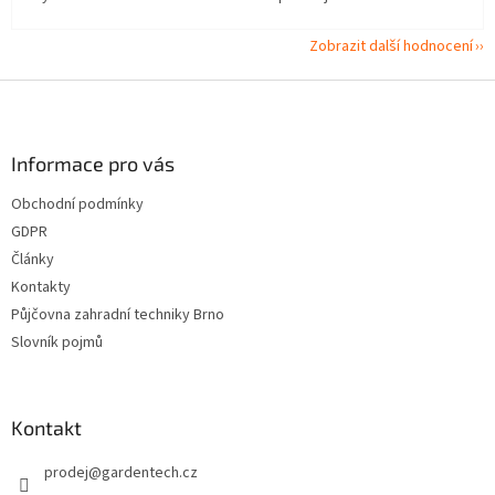
Zobrazit další hodnocení
Z
á
p
a
Informace pro vás
t
Obchodní podmínky
í
GDPR
Články
Kontakty
Půjčovna zahradní techniky Brno
Slovník pojmů
Kontakt
prodej
@
gardentech.cz