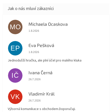
Michaela Ocaskova
MO
Hodnocení obchodu je 5 z 5 hvězdiček.
1.8.2026
Eva Pešková
EP
Hodnocení obchodu je 5 z 5 hvězdiček.
1.8.2026
Jednodušší hračka, ale plní účel pro malého kluka
Ivana Černá
IČ
Hodnocení obchodu je 5 z 5 hvězdiček.
26.7.2026
Vladimír Král
VK
Hodnocení obchodu je 5 z 5 hvězdiček.
26.7.2026
Výborná komunikace s obchodem.Doporučuji.