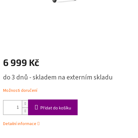
6 999 Kč
Měrná
do 3 dnů - skladem na externím skladu
cena:
Možnosti doručení
Přidat do košíku
Detailní informace