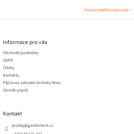
Zobrazit další hodnocení
Z
á
p
a
Informace pro vás
t
Obchodní podmínky
í
GDPR
Články
Kontakty
Půjčovna zahradní techniky Brno
Slovník pojmů
Kontakt
prodej
@
gardentech.cz