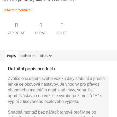
Nástavba pro vozíky VARES TR 350-7 a HV 350-7
Detailní informace
ZEPTAT SE
HLÍDAT
SDÍLET
Popis
Hodnocení
Diskuze
Detailní popis produktu
Zvětšete si objem svého vozíku díky stabilní a přesto
lehké celokovové nástavby. Je vhodný pro převoz
objemného materiálu například trávy, sena, listí
apod. Nástavba na vozík je vyrobena z profilů "E" s
výplní z lisovaného ocelového výpletu.
Snadná montáž bez nářadí:
rohové profily se po