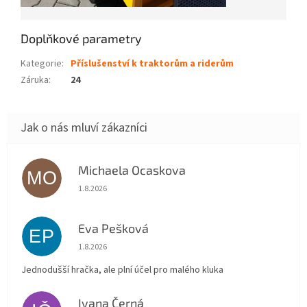
Doplňkové parametry
Kategorie
:
Příslušenství k traktorům a riderům
Záruka
:
24
Michaela Ocaskova
MO
Hodnocení obchodu je 5 z 5 hvězdiček.
1.8.2026
Eva Pešková
EP
Hodnocení obchodu je 5 z 5 hvězdiček.
1.8.2026
Jednodušší hračka, ale plní účel pro malého kluka
Ivana Černá