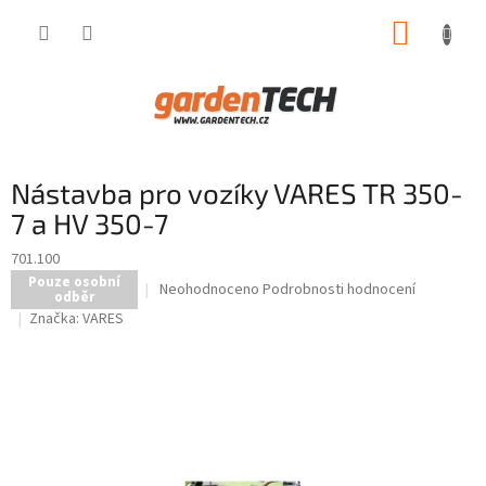
Přejít
NÁKUP
na
obsah
KOŠÍK
Nástavba pro vozíky VARES TR 350-
7 a HV 350-7
701.100
Pouze osobní
Průměrné
Neohodnoceno
Podrobnosti hodnocení
odběr
hodnocení
Značka:
VARES
produktu
je
0,0
z
5
hvězdiček.