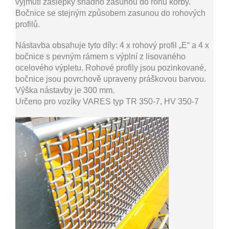
vyjmutí záslepky snadno zasunou do rohů korby.
Bočnice se stejným způsobem zasunou do rohových
profilů.
Nástavba obsahuje tyto díly: 4 x rohový profil „E“ a 4 x
bočnice s pevným rámem s výplní z lisovaného
ocelového výpletu. Rohové profily jsou pozinkované,
bočnice jsou povrchově upraveny práškovou barvou.
Výška nástavby je 300 mm.
Určeno pro vozíky VARES typ TR 350-7, HV 350-7