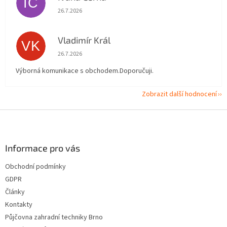
IČ
Hodnocení obchodu je 5 z 5 hvězdiček.
26.7.2026
Vladimír Král
VK
Hodnocení obchodu je 5 z 5 hvězdiček.
26.7.2026
Výborná komunikace s obchodem.Doporučuji.
Zobrazit další hodnocení
Z
á
p
a
Informace pro vás
t
Obchodní podmínky
í
GDPR
Články
Kontakty
Půjčovna zahradní techniky Brno