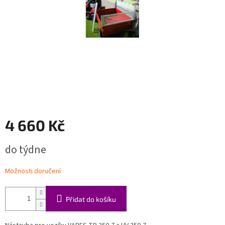
4 660 Kč
Měrná
do týdne
cena:
Možnosti doručení
Přidat do košíku