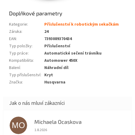
Doplňkové parametry
Kategorie
:
Příslušenství k robotickým sekačkám
Záruka
:
24
EAN
:
7393089370434
Typ položky
:
Příslušenství
Typ práce
:
Automatické sečení trávníku
Kompatibilita
:
Automower 450X
Balení
:
Náhradní díl
Typ příslušenství
:
Kryt
Značka
:
Husqvarna
Michaela Ocaskova
MO
Hodnocení obchodu je 5 z 5 hvězdiček.
1.8.2026