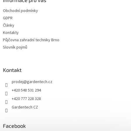
a
Informace pro vás
t
Obchodní podmínky
í
GDPR
Články
Kontakty
Půjčovna zahradní techniky Brno
Slovník pojmů
Kontakt
prodej
@
gardentech.cz
+420 548 531 294
+420 777 228 328
Gardentech CZ
Facebook