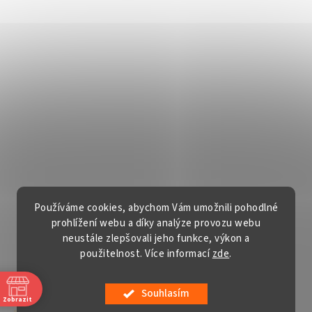
Používáme cookies, abychom Vám umožnili pohodlné
prohlížení webu a díky analýze provozu webu
neustále zlepšovali jeho funkce, výkon a
použitelnost. Více informací
zde
.
Vytvořil Shoptet
Souhlasím
Copyright 2026
Gardentech s.r.o.
. Všechna práva vyhrazena.
Zobrazit
Upravit nastavení cookies