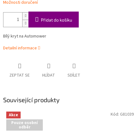
Možnosti doručení
Přidat do košíku
Bílý kryt na Automower
Detailní informace
ZEPTAT SE
HLÍDAT
SDÍLET
Související produkty
Kód:
G81039
Akce
Pouze osobní
odběr