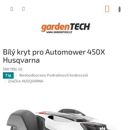
Přejít
NÁKUP
na
obsah
KOŠÍK
Bílý kryt pro Automower 450X
Husqvarna
5887991-02
Průměrné
Neohodnoceno
Podrobnosti hodnocení
Tip
hodnocení
Značka:
HUSQVARNA
produktu
je
0,0
z
5
hvězdiček.