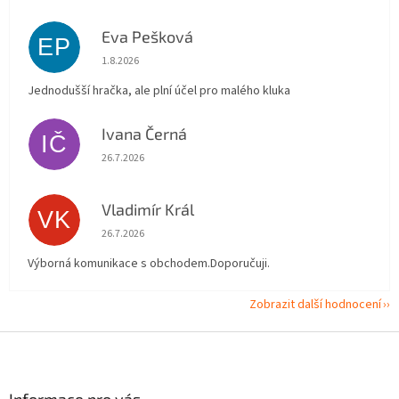
Eva Pešková
EP
Hodnocení obchodu je 5 z 5 hvězdiček.
1.8.2026
Jednodušší hračka, ale plní účel pro malého kluka
Ivana Černá
IČ
Hodnocení obchodu je 5 z 5 hvězdiček.
26.7.2026
Vladimír Král
VK
Hodnocení obchodu je 5 z 5 hvězdiček.
26.7.2026
Výborná komunikace s obchodem.Doporučuji.
Zobrazit další hodnocení
Z
á
p