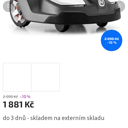
2 090 Kč
–10 %
2 090 Kč
–10 %
1 881 Kč
Měrná
do 3 dnů - skladem na externím skladu
cena: