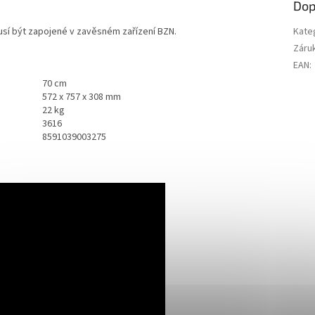
Dop
musí být zapojené v zavěsném zařízení BZN.
Kate
Záru
EAN
:
70 cm
572 x 757 x 308 mm
22 kg
3616
8591039003275