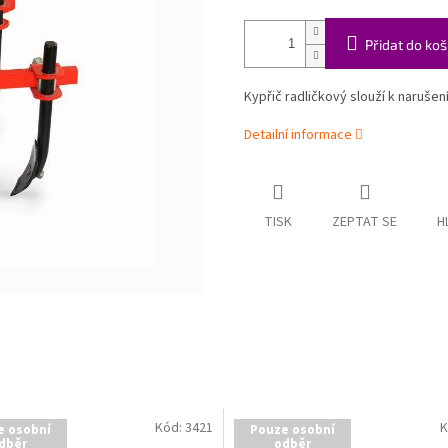
Přidat do koš
Kypřič radličkový slouží k naruše
Detailní informace
TISK
ZEPTAT SE
H
Kód:
3421
K
e osobní
Pouze osobní
dběr
odběr