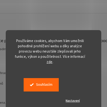
e pro vás
Kontakt
Facebo
Používáme cookies, abychom Vám umožnili
pohodlné prohlížení webu a díky analýze
podmínky
prodej
@
gardentech.cz
provozu webu neustále zlepšovali jeho
funkce, výkon a použitelnost. Více informací
+420 548 531 294
zde
.
+420 777 228 328
Gardentech CZ
hradní techniky
jmů
Souhlasím
Nastavení
zena.
Upravit nastavení cookies