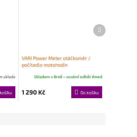
Další
produkt
VARI Power Meter otáčkoměr /
počítadlo motohodin
ím skladu
Skladem v Brně – osobní odběr ihned
1 290 Kč
košíku
Do košíku