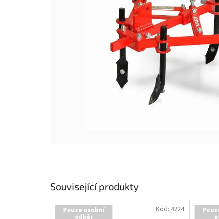
Související produkty
Kód:
4224
Pouze osobní
Pouz
odběr
o