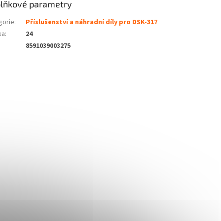
lňkové parametry
gorie
:
Příslušenství a náhradní díly pro DSK-317
ka
:
24
8591039003275