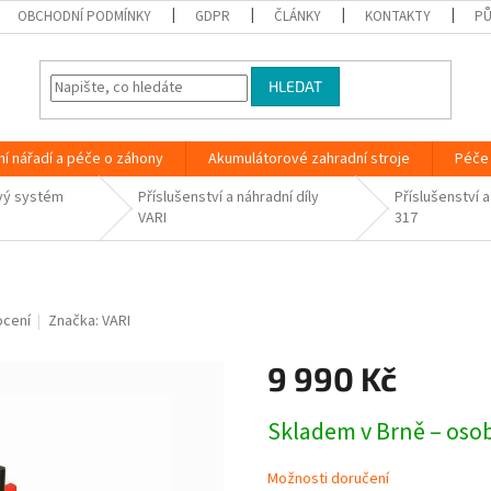
OBCHODNÍ PODMÍNKY
GDPR
ČLÁNKY
KONTAKTY
PŮ
HLEDAT
ní nářadí a péče o záhony
Akumulátorové zahradní stroje
Péče 
vý systém
Příslušenství a náhradní díly
Příslušenství a
VARI
317
ocení
Značka:
VARI
9 990 Kč
Měrná
Skladem v Brně – oso
cena:
Možnosti doručení