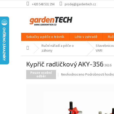
Přejít
+420 548 531 294
prodej@gardentech.cz
na
obsah
Sekačky a péče o trávník
Léto v zahradě
Ruč
Ruční nářadí a péče o
Stavebnico
Domů
záhony
VARI
Kypřič radličkový AKY-356
3616
Pouze osobní
Průměrné
Neohodnoceno
Podrobnosti hodn
odběr
hodnocení
produktu
je
0,0
z
5
hvězdiček.