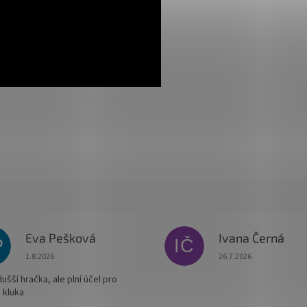
Eva Pešková
Ivana Černá
P
IČ
Hodnocení obchodu je 5 z 5 hvězdiček.
Hodnocení obchodu je
1.8.2026
26.7.2026
šší hračka, ale plní účel pro
 kluka