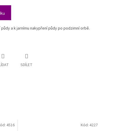
íku
ní půdy a k jarnímu nakypření půdy po podzimní orbě.
LÍDAT
SDÍLET
ód:
4516
Kód:
4227