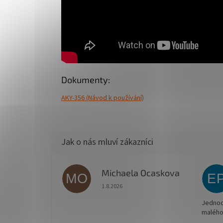
Dokumenty:
AKY-356 (Návod k používání)
Michaela Ocaskova
MO
E
Hodnocení obchodu je 5 z 5 hvězdiček.
1.8.2026
Jednodu
malého