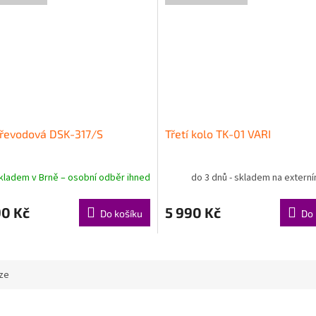
převodová DSK-317/S
Třetí kolo TK-01 VARI
kladem v Brně – osobní odběr ihned
do 3 dnů - skladem na extern
90 Kč
5 990 Kč
Do košíku
Do 
ze