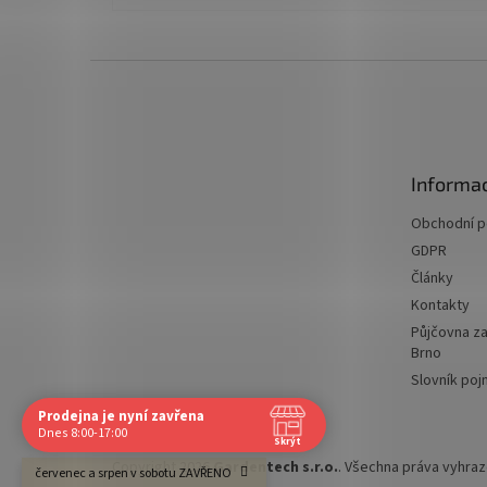
Z
á
p
a
t
Informac
í
Obchodní 
GDPR
Články
Kontakty
Půjčovna za
Brno
Slovník po
Prodejna je nyní zavřena
Navštivte nás osobně
Dnes 8:00-17:00
Skrýt
Čas
Copyright 2026
Gardentech s.r.o.
. Všechna práva vyhra
červenec a srpen v sobotu ZAVŘENO
Po
8:00 - 17:00