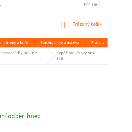
JČOVNA ZAHRADNÍ TECHNIKY BRNO
SLOVNÍK POJMŮ
Přihlášení
NÁKUPNÍ
Prázdný košík
KOŠÍK
o stromy a keře
Benzín, oleje a maziva
Práce v lese
Péč
 náhradní díly pro DSK-
Kypřič radličkový AKY-
356
bní odběr ihned