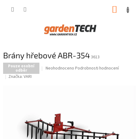
Přejít
NÁKUP
na
obsah
KOŠÍK
Brány hřebové ABR-354
3613
Pouze osobní
Průměrné
Neohodnoceno
Podrobnosti hodnocení
odběr
hodnocení
Značka:
VARI
produktu
je
0,0
z
5
hvězdiček.