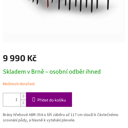
9 990 Kč
Měrná
Skladem v Brně – osobní odběr ihned
cena:
Možnosti doručení
Přidat do košíku
Brány hřebové ABR-354 o šíři záběru až 117 cm slouží k částečnému
srovnání půdy, a hlavně k vytahání plevele.