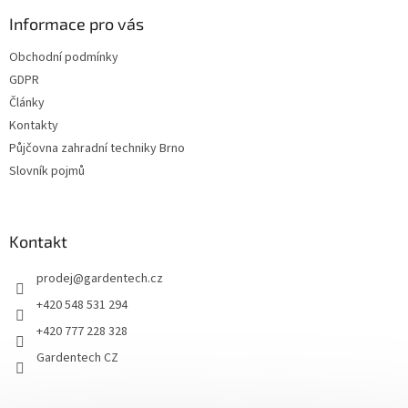
p
a
Informace pro vás
t
Obchodní podmínky
í
GDPR
Články
Kontakty
Půjčovna zahradní techniky Brno
Slovník pojmů
Kontakt
prodej
@
gardentech.cz
+420 548 531 294
+420 777 228 328
Gardentech CZ