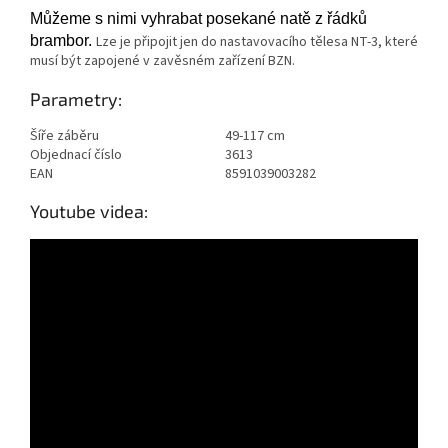
Můžeme s nimi vyhrabat posekané natě z řádků
brambor.
Lze je připojit jen do nastavovacího tělesa NT-3, které
musí být zapojené v zavěsném zařízení BZN.
Parametry:
Šíře záběru
49-117 cm
Objednací číslo
3613
EAN
8591039003282
Youtube videa: