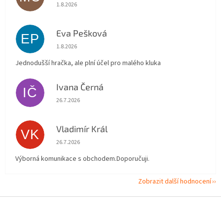
Hodnocení obchodu je 5 z 5 hvězdiček.
1.8.2026
Eva Pešková
EP
Hodnocení obchodu je 5 z 5 hvězdiček.
1.8.2026
Jednodušší hračka, ale plní účel pro malého kluka
Ivana Černá
IČ
Hodnocení obchodu je 5 z 5 hvězdiček.
26.7.2026
Vladimír Král
VK
Hodnocení obchodu je 5 z 5 hvězdiček.
26.7.2026
Výborná komunikace s obchodem.Doporučuji.
Zobrazit další hodnocení
Z
á