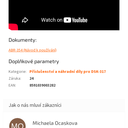
Dokumenty:
ABR-354 (Návod k používání)
Doplňkové parametry
Kategorie
:
Příslušenství a náhradní díly pro DSK-317
Záruka
:
24
EAN
:
8591039003282
Michaela Ocaskova
MO