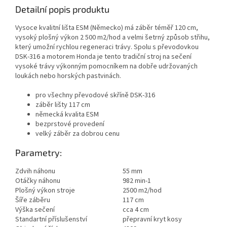
Detailní popis produktu
Vysoce kvalitní lišta ESM (Německo) má záběr téměř 120 cm,
vysoký plošný výkon 2 500 m2/hod a velmi šetrný způsob střihu,
který umožní rychlou regeneraci trávy. Spolu s převodovkou
DSK-316 a motorem Honda je tento tradiční stroj na sečení
vysoké trávy výkonným pomocníkem na dobře udržovaných
loukách nebo horských pastvinách.
pro všechny převodové skříně DSK-316
záběr lišty 117 cm
německá kvalita ESM
bezprstové provedení
velký záběr za dobrou cenu
Parametry:
Zdvih náhonu
55 mm
Otáčky náhonu
982 min-1
Plošný výkon stroje
2500 m2/hod
Šíře záběru
117 cm
Výška sečení
cca 4 cm
Standartní příslušenství
přepravní kryt kosy