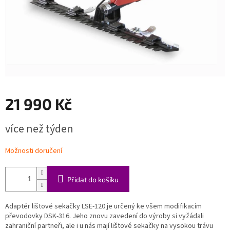
21 990 Kč
Měrná
více než týden
cena:
Možnosti doručení
Přidat do košíku
Adaptér lištové sekačky LSE-120 je určený ke všem modifikacím
převodovky DSK-316. Jeho znovu zavedení do výroby si vyžádali
zahraniční partneři, ale i u nás mají lištové sekačky na vysokou trávu