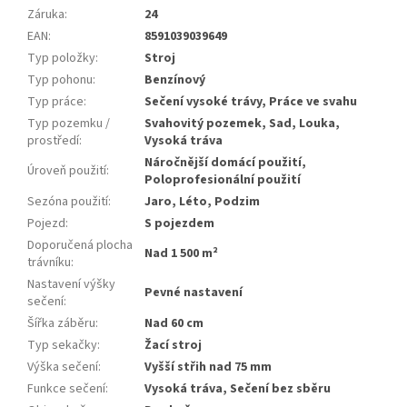
Záruka
:
24
EAN
:
8591039039649
Typ položky
:
Stroj
Typ pohonu
:
Benzínový
Typ práce
:
Sečení vysoké trávy, Práce ve svahu
Typ pozemku /
Svahovitý pozemek, Sad, Louka,
prostředí
:
Vysoká tráva
Náročnější domácí použití,
Úroveň použití
:
Poloprofesionální použití
Sezóna použití
:
Jaro, Léto, Podzim
Pojezd
:
S pojezdem
Doporučená plocha
Nad 1 500 m²
trávníku
:
Nastavení výšky
Pevné nastavení
sečení
:
Šířka záběru
:
Nad 60 cm
Typ sekačky
:
Žací stroj
Výška sečení
:
Vyšší střih nad 75 mm
Funkce sečení
:
Vysoká tráva, Sečení bez sběru