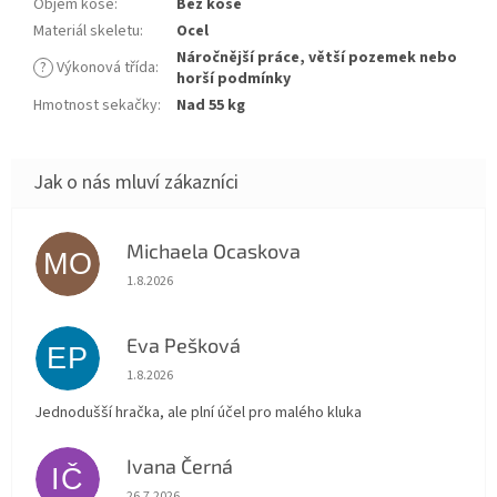
Objem koše
:
Bez koše
Materiál skeletu
:
Ocel
Náročnější práce, větší pozemek nebo
?
Výkonová třída
:
horší podmínky
Hmotnost sekačky
:
Nad 55 kg
Michaela Ocaskova
MO
Hodnocení obchodu je 5 z 5 hvězdiček.
1.8.2026
Eva Pešková
EP
Hodnocení obchodu je 5 z 5 hvězdiček.
1.8.2026
Jednodušší hračka, ale plní účel pro malého kluka
Ivana Černá
IČ
Hodnocení obchodu je 5 z 5 hvězdiček.
26.7.2026