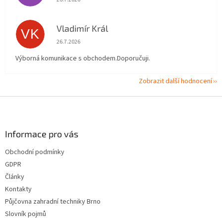
Vladimír Král
VK
Hodnocení obchodu je 5 z 5 hvězdiček.
26.7.2026
Výborná komunikace s obchodem.Doporučuji.
Zobrazit další hodnocení
Z
á
p
a
Informace pro vás
t
Obchodní podmínky
í
GDPR
Články
Kontakty
Půjčovna zahradní techniky Brno
Slovník pojmů