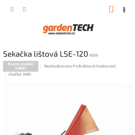
Přejít
NÁKUP
na
obsah
KOŠÍK
Sekačka lištová LSE-120
4309
Pouze osobní
Průměrné
Neohodnoceno
Podrobnosti hodnocení
odběr
hodnocení
Značka:
VARI
produktu
je
0,0
z
5
hvězdiček.