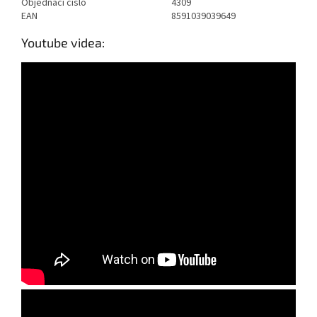
Objednací číslo
4309
EAN
8591039039649
Youtube videa: