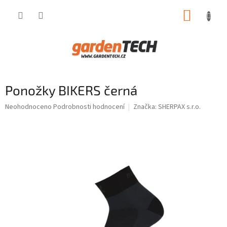
Přejít
NÁKUP
na
obsah
KOŠÍK
Ponožky BIKERS černá
Průměrné
Neohodnoceno
Podrobnosti hodnocení
Značka:
SHERPAX s.r.o.
hodnocení
produktu
je
0,0
z
5
hvězdiček.