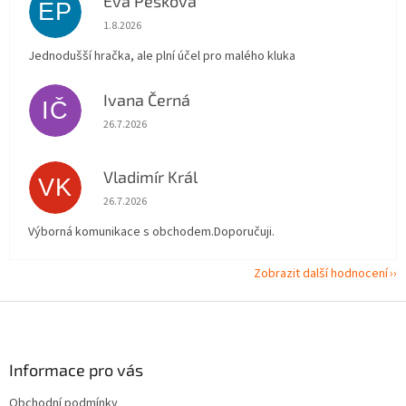
Eva Pešková
EP
Hodnocení obchodu je 5 z 5 hvězdiček.
1.8.2026
Jednodušší hračka, ale plní účel pro malého kluka
Ivana Černá
IČ
Hodnocení obchodu je 5 z 5 hvězdiček.
26.7.2026
Vladimír Král
VK
Hodnocení obchodu je 5 z 5 hvězdiček.
26.7.2026
Výborná komunikace s obchodem.Doporučuji.
Zobrazit další hodnocení
Z
á
p
a
Informace pro vás
t
Obchodní podmínky