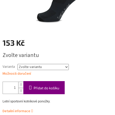
153 Kč
Měrná
Zvolte variantu
cena:
Varianta
Možnosti doručení
Přidat do košíku
Letní sportovní kotníkové ponožky.
Detailní informace