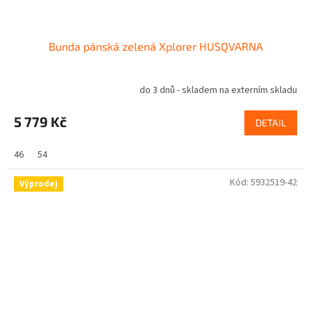
Bunda pánská zelená Xplorer HUSQVARNA
do 3 dnů - skladem na externím skladu
5 779 Kč
DETAIL
46
54
Kód:
5932519-42
Výprodej