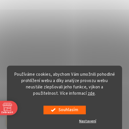
Používáme cookies, abychom Vám umožnili pohodlné
prohlížení webu a díky analýze provozu webu
neustále zlepšovali jeho funkce, výkon a
použitelnost. Více informací
zde
.
Vytvořil Shoptet
Souhlasím
Copyright 2026
Gardentech s.r.o.
. Všechna práva vyhrazena.
Zobrazit
Upravit nastavení cookies
Nastavení
červenec a srpen v sobotu ZAVŘENO