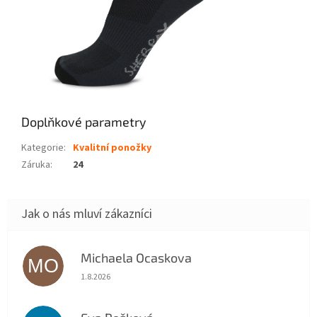
Doplňkové parametry
Kategorie
:
Kvalitní ponožky
Záruka
:
24
Michaela Ocaskova
MO
Hodnocení obchodu je 5 z 5 hvězdiček.
1.8.2026