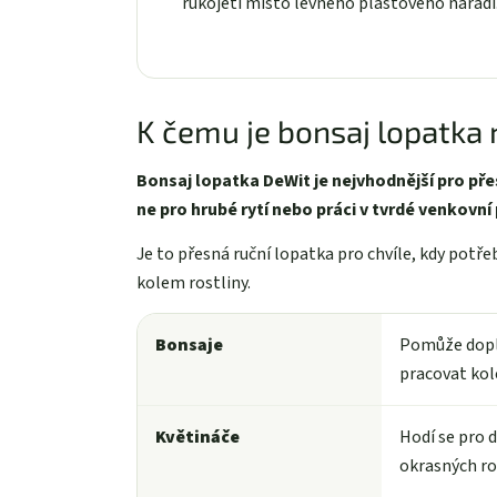
rukojetí místo levného plastového nářadí
K čemu je bonsaj lopatka 
Bonsaj lopatka DeWit je nejvhodnější pro p
ne pro hrubé rytí nebo práci v tvrdé venkovní
Je to přesná ruční lopatka pro chvíle, kdy potř
kolem rostliny.
Bonsaje
Pomůže dopln
pracovat ko
Květináče
Hodí se pro 
okrasných ros