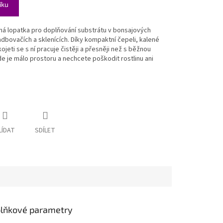
íku
sná lopatka pro doplňování substrátu v bonsajových
sadbovačích a sklenících. Díky kompaktní čepeli, kalené
jeti se s ní pracuje čistěji a přesněji než s běžnou
de je málo prostoru a nechcete poškodit rostlinu ani
LÍDAT
SDÍLET
lňkové parametry