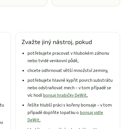
Zvažte jiný nástroj, pokud
potřebujete pracovat v hlubokém záhonu
nebo tvrdé venkovní půdě,
chcete odhrnovat větší množství zeminy,
potřebujete hlavně kypřit povrch substrátu
nebo odstraňovat mech – v tom případě se
víc hodí
bonsaj hrabičky DeWit
,
etu
řešíte hlubší práci s kořeny bonsaje – v tom
případě doplňte lopatku o
bonsaj vidle
DeWit
,
ou