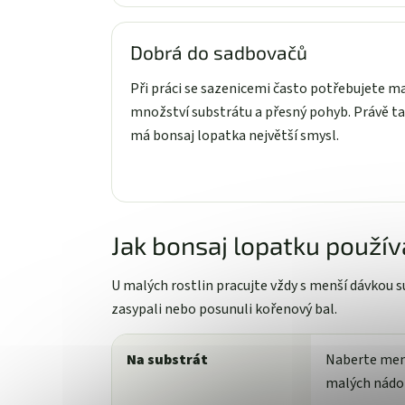
Dobrá do sadbovačů
Při práci se sazenicemi často potřebujete m
množství substrátu a přesný pohyb. Právě t
má bonsaj lopatka největší smysl.
Jak bonsaj lopatku použív
U malých rostlin pracujte vždy s menší dávkou su
zasypali nebo posunuli kořenový bal.
Na substrát
Naberte menš
malých nádob