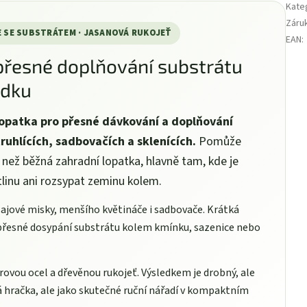
Kate
Záru
E SE SUBSTRÁTEM · JASANOVÁ RUKOJEŤ
EAN
:
přesné doplňování substrátu
ádku
lopatka pro přesné dávkování a doplňování
ruhlících, sadbovačích a sklenících.
Pomůže
u než běžná zahradní lopatka, hlavně tam, kde je
linu ani rozsypat zeminu kolem.
jové misky, menšího květináče i sadbovače. Krátká
 přesné dosypání substrátu kolem kmínku, sazenice nebo
ovou ocel a dřevěnou rukojeť. Výsledkem je drobný, ale
á hračka, ale jako skutečné ruční nářadí v kompaktním