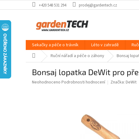
Přejít
+420 548 531 294
prodej@gardentech.cz
na
obsah
Sekačky a péče o trávník
Léto v zahradě
Ruč
Domů
Ruční nářadí a péče o záhony
Bonsaj lopa
Bonsaj lopatka DeWit pro př
Průměrné
Neohodnoceno
Podrobnosti hodnocení
Značka:
DeWit
hodnocení
produktu
je
0,0
z
5
hvězdiček.