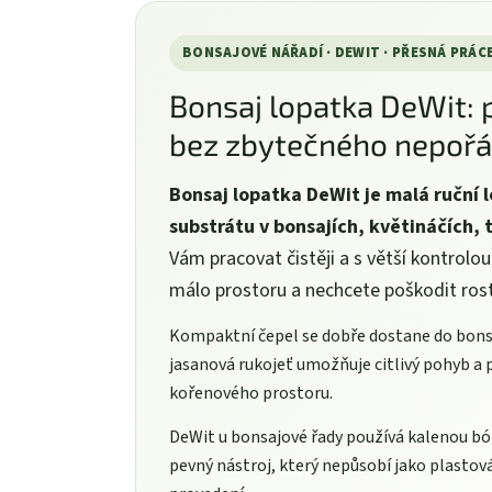
BONSAJOVÉ NÁŘADÍ · DEWIT · PŘESNÁ PRÁC
Bonsaj lopatka DeWit: 
bez zbytečného nepoř
Bonsaj lopatka DeWit je malá ruční 
substrátu v bonsajích, květináčích, t
Vám pracovat čistěji a s větší kontrolo
málo prostoru a nechcete poškodit rost
Kompaktní čepel se dobře dostane do bonsa
jasanová rukojeť umožňuje citlivý pohyb a
kořenového prostoru.
DeWit u bonsajové řady používá kalenou bór
pevný nástroj, který nepůsobí jako plastov