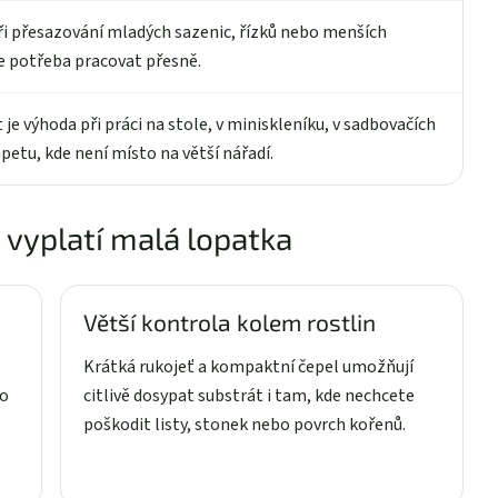
 při přesazování mladých sazenic, řízků nebo menších
je potřeba pracovat přesně.
 je výhoda při práci na stole, v miniskleníku, v sadbovačích
petu, kde není místo na větší nářadí.
 vyplatí malá lopatka
Větší kontrola kolem rostlin
Krátká rukojeť a kompaktní čepel umožňují
ho
citlivě dosypat substrát i tam, kde nechcete
poškodit listy, stonek nebo povrch kořenů.