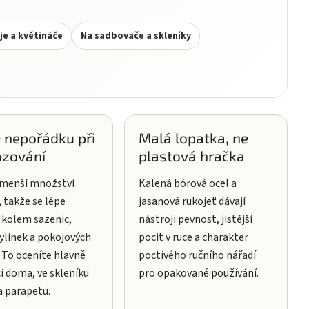
je a květináče
Na sadbovače a skleníky
 nepořádku při
Malá lopatka, ne
azování
plastová hračka
 menší množství
Kalená bórová ocel a
 takže se lépe
jasanová rukojeť dávají
 kolem sazenic,
nástroji pevnost, jistější
bylinek a pokojových
pocit v ruce a charakter
. To oceníte hlavně
poctivého ručního nářadí
ci doma, ve skleníku
pro opakované používání.
 parapetu.