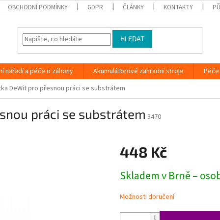
OBCHODNÍ PODMÍNKY
GDPR
ČLÁNKY
KONTAKTY
PŮ
HLEDAT
ní nářadí a péče o záhony
Akumulátorové zahradní stroje
Péče 
tka DeWit pro přesnou práci se substrátem
esnou práci se substrátem
3470
448 Kč
Měrná
Skladem v Brně – oso
cena:
Možnosti doručení