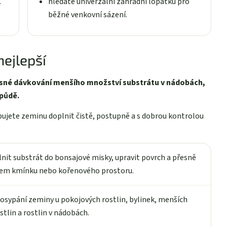
.
hledáte univerzální zahradní lopatku pro
běžné venkovní sázení.
nejlepší
řesné dávkování menšího množství substrátu v nádobách,
 půdě.
ebujete zeminu doplnit čistě, postupně a s dobrou kontrolou
it substrát do bonsajové misky, upravit povrch a přesně
lem kmínku nebo kořenového prostoru.
dosypání zeminy u pokojových rostlin, bylinek, menších
tlin a rostlin v nádobách.