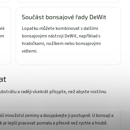
Součást bonsajové řady DeWit
alé
Lopatku můžete kombinovat s dalšími
am
bonsajovými nástroji DeWit, například s
hrabičkami, nožíkem nebo bonsajovými
vidlemi.
at
bstrátu a raději vícekrát přisypte, než abyste rostlinu
í množství zeminy a dosypávejte ji postupně. U bonsají a
 je lepší pracovat pomalu a přesně než rychle a hrubě.