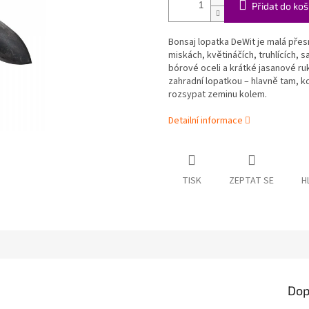
Přidat do koš
Bonsaj lopatka DeWit je malá pře
miskách, květináčích, truhlících, 
bórové oceli a krátké jasanové ruko
zahradní lopatkou – hlavně tam, k
rozsypat zeminu kolem.
Detailní informace
TISK
ZEPTAT SE
H
Dop