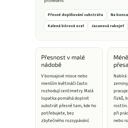
provedení.
Přesné doplňování substrátu
Na bonsa
Kalená bórová ocel
Jasanová rukojeť
Přesnost v malé
Méně
nádobě
přes
V bonsajové misce nebo
Nabírá
menším květináči často
zeminy,
rozhodují centimetry. Malá
pracuje
lopatka pomáhá doplnit
řízků, 
substrát přesně tam, kde ho
rostlin
potřebujete, bez
při prá
zbytečného rozsypávání.
nebo na