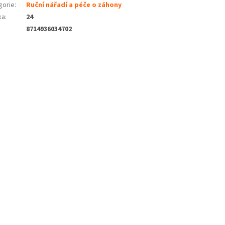
gorie
:
Ruční nářadí a péče o záhony
ka
:
24
8714936034702